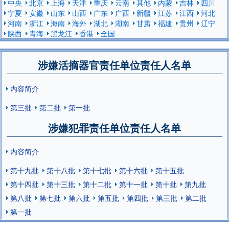
中央
北京
上海
天津
重庆
云南
其他
内蒙
吉林
四川
宁夏
安徽
山东
山西
广东
广西
新疆
江苏
江西
河北
河南
浙江
海南
海外
湖北
湖南
甘肃
福建
贵州
辽宁
陕西
青海
黑龙江
香港
全国
涉嫌活摘器官责任单位责任人名单
内容简介
第三批
第二批
第一批
涉嫌犯罪责任单位责任人名单
内容简介
第十九批
第十八批
第十七批
第十六批
第十五批
第十四批
第十三批
第十二批
第十一批
第十批
第九批
第八批
第七批
第六批
第五批
第四批
第三批
第二批
第一批