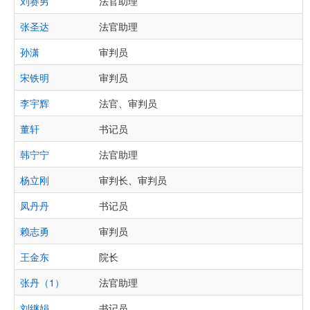
刘赛男
法官助理
张圣达
法官助理
孙潇
审判员
宋铁明
审判员
李宇辉
法官、审判员
董轩
书记员
韩宁宁
法官助理
杨立刚
审判长、审判员
凤丹丹
书记员
赖志勇
审判员
王金东
院长
张丹（1）
法官助理
刘继娟
书记员