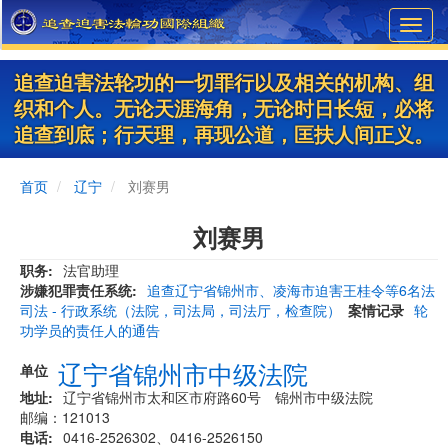
Skip
Toggl
to
navig
main
content
追查迫害法轮功的一切罪行以及相关的机构、组
织和个人。无论天涯海角，无论时日长短，必将
追查到底；行天理，再现公道，匡扶人间正义。
首页
辽宁
刘赛男
刘赛男
职务
法官助理
涉嫌犯罪责任系统
追查辽宁省锦州市、凌海市迫害王桂令等6名法
司法 - 行政系统（法院，司法局，司法厅，检查院）
案情记录
轮
功学员的责任人的通告
辽宁省锦州市中级法院
单位
地址
辽宁省锦州市太和区市府路60号 锦州市中级法院
邮编：121013
电话
0416-2526302、0416-2526150