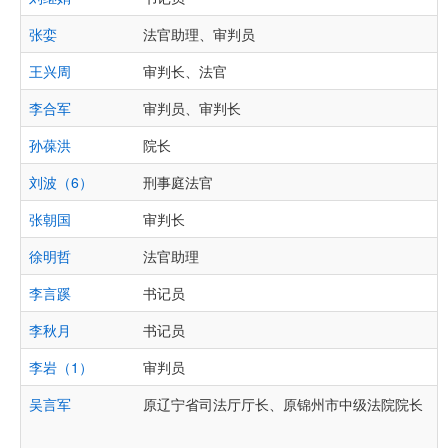
张娈
法官助理、审判员
王兴周
审判长、法官
李合军
审判员、审判长
孙葆洪
院长
刘波（6）
刑事庭法官
张朝国
审判长
徐明哲
法官助理
李言蹊
书记员
李秋月
书记员
李岩（1）
审判员
吴言军
原辽宁省司法厅厅长、原锦州市中级法院院长