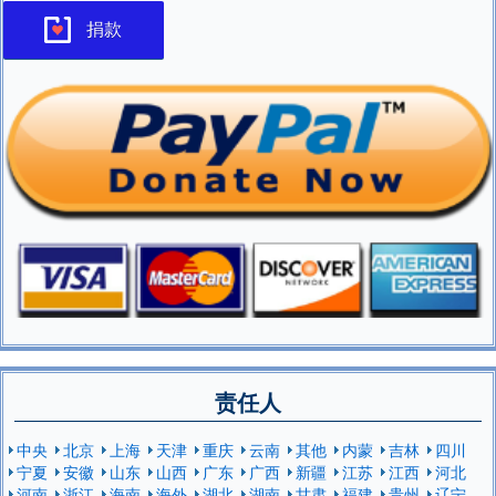
捐款
责任人
中央
北京
上海
天津
重庆
云南
其他
内蒙
吉林
四川
宁夏
安徽
山东
山西
广东
广西
新疆
江苏
江西
河北
河南
浙江
海南
海外
湖北
湖南
甘肃
福建
贵州
辽宁