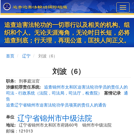
Skip
Toggl
to
navig
main
content
追查迫害法轮功的一切罪行以及相关的机构、组
织和个人。无论天涯海角，无论时日长短，必将
追查到底；行天理，再现公道，匡扶人间正义。
首页
辽宁
刘波（6）
刘波（6）
职务
刑事庭法官
涉嫌犯罪责任系统
追查锦州市太和区迫害法轮功学员的责任人的
司法 - 行政系统（法院，司法局，司法厅，检查院）
案情记录
通
告
追查辽宁省锦州市迫害法轮功学员项英的责任人的通告
辽宁省锦州市中级法院
单位
地址
辽宁省锦州市太和区市府路60号 锦州市中级法院
邮编：121013