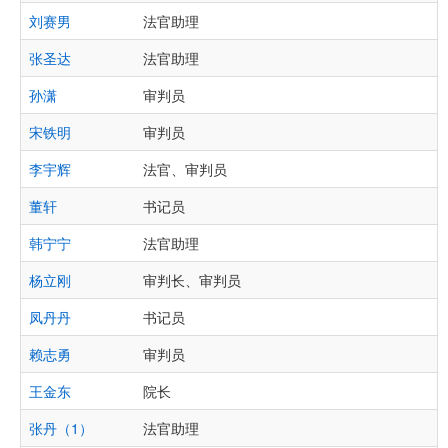
刘赛男
法官助理
张圣达
法官助理
孙潇
审判员
宋铁明
审判员
李宇辉
法官、审判员
董轩
书记员
韩宁宁
法官助理
杨立刚
审判长、审判员
凤丹丹
书记员
赖志勇
审判员
王金东
院长
张丹（1）
法官助理