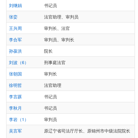
刘继娟
书记员
张娈
法官助理、审判员
王兴周
审判长、法官
李合军
审判员、审判长
孙葆洪
院长
刘波（6）
刑事庭法官
张朝国
审判长
徐明哲
法官助理
李言蹊
书记员
李秋月
书记员
李岩（1）
审判员
吴言军
原辽宁省司法厅厅长、原锦州市中级法院院长