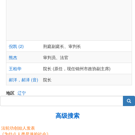
倪凯 (2)
刑庭副庭长、审判长
熊杰
审判员、法官
王柏华
院长 (原任，现任锦州市政协副主席)
郝洋，郝泽 (音)
院长
地区
辽宁
搜索
高级搜索
法轮功创始人发表
《为什么人类是迷的社会》