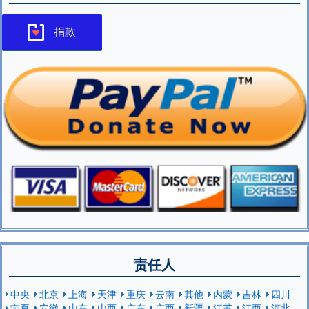
捐款
责任人
中央
北京
上海
天津
重庆
云南
其他
内蒙
吉林
四川
宁夏
安徽
山东
山西
广东
广西
新疆
江苏
江西
河北