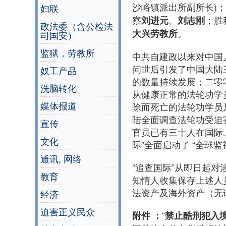
沙峪镇派出所副所长)
妇联
察
、
；胜
刘进元
刘志刚
政法委（含公检法
。
大兴劳教所
司国安）
监狱，劳教所
中共自建政以来对中国
问世后引发了中国大陆
奴工产品
的数量持续发展；二零
洗脑转化
从健康正常的法轮功学
媒体报道
除而死亡的法轮功学员
陆全面调查法轮功受迫
宣传
官员已有三十人在国际
文化
际”全面启动了 “全球
通讯, 网络
“追查国际”从即日起
教育
知情人收集保存上述人
法资产及海外资产（无
经济
迫害正义民众
“
附件 ：
禁止酷刑犯入