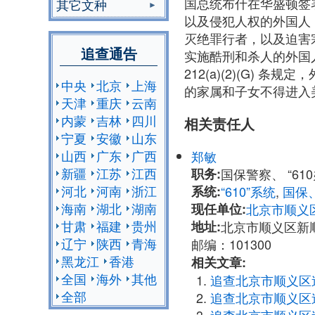
国总统布什在华盛顿签
其它文种
以及侵犯人权的外国人
灭绝罪行者，以及迫害
追查通告
实施酷刑和杀人的外国人
212(a)(2)(G
中央
北京
上海
的家属和子女不得进入
天津
重庆
云南
内蒙
吉林
四川
相关责任人
宁夏
安徽
山东
山西
广东
广西
郑敏
新疆
江苏
江西
职务:
国保警察、 “61
河北
河南
浙江
系统:
“610”系统
,
国保
海南
湖北
湖南
现任单位:
北京市顺义区
甘肃
福建
贵州
地址:
北京市顺义区新顺
辽宁
陕西
青海
邮编：101300
黑龙江
香港
相关文章:
全国
海外
其他
追查北京市顺义区
全部
追查北京市顺义区