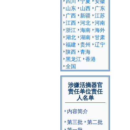
四川
宁夏
安徽
山东
山西
广东
广西
新疆
江苏
江西
河北
河南
浙江
海南
海外
湖北
湖南
甘肃
福建
贵州
辽宁
陕西
青海
黑龙江
香港
全国
涉嫌活摘器官
责任单位责任
人名单
内容简介
第三批
第二批
第一批