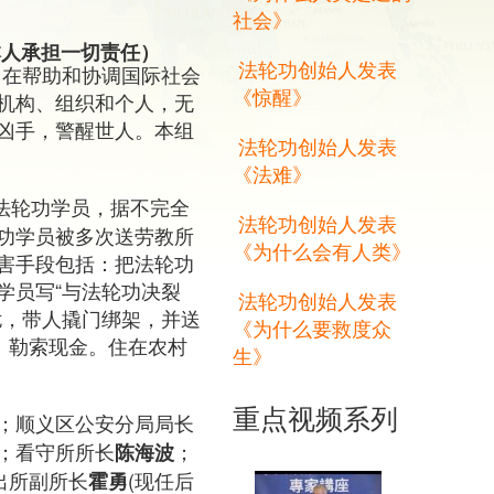
社会》
本人承担一切责任）
法轮功创始人发表
旨在帮助和协调国际社会
《惊醒》
机构、组织和个人，无
凶手，警醒世人。本组
法轮功创始人发表
《法难》
的法轮功学员，据不完全
法轮功创始人发表
功学员被多次送劳教所
《为什么会有人类》
迫害手段包括：把法轮功
学员写“与法轮功决裂
法轮功创始人发表
扰，带人撬门绑架，并送
《为什么要救度众
）勒索现金。住在农村
生》
重点视频系列
；顺义区公安分局局长
；看守所所长
；
陈海波
出所副所长
(现任后
霍勇