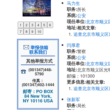
马力生
职务:
所长
系统:
公安
现任单位:
北京市顺义
1
2
3
4
5
6
地址:
相关文章:
Previous
7
8
9
10
追查北京市顺义区
Next
闫厚君
举报信箱
职务:
警察
联系我们
系统:
公安
其他举报方式
现任单位:
北京市顺义
地址:
北京市顺义区光
(001347)448-
5790
邮编：101300
传真：
更多信息:
相关文章:
(001347)402-1444
追查北京市顺义区
邮寄：PO BOX
84 New York,
张新军
NY 10116 USA
职务:
局长