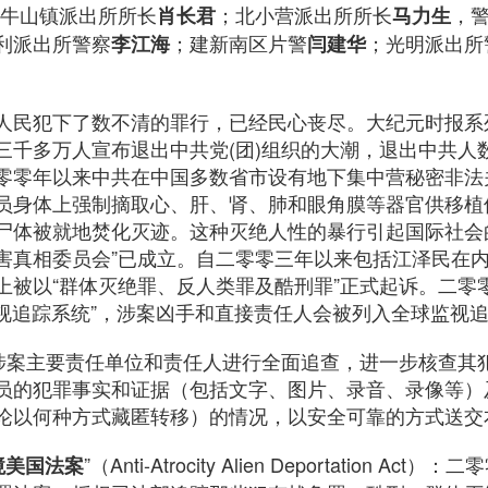
；牛山镇派出所所长
；北小营派出所所长
，
肖长君
马力生
利派出所警察
；建新南区片警
；光明派出所
李江海
闫建华
人民犯下了数不清的罪行，已经民心丧尽。大纪元时报系
三千多万人宣布退出中共党(团)组织的大潮，退出中共人
零零年以来中共在中国多数省市设有地下集中营秘密非法
员身体上强制摘取心、肝、肾、肺和眼角膜等器官供移植
尸体被就地焚化灭迹。这种灭绝人性的暴行引起国际社会
害真相委员会”已成立。自二零零三年以来包括江泽民在
上被以“群体灭绝罪、反人类罪及酷刑罪”正式起诉。二零
监视追踪系统”，涉案凶手和直接责任人会被列入全球监视
对涉案主要责任单位和责任人进行全面追查，进一步核查其
员的犯罪事实和证据（包括文字、图片、录音、录像等）
论以何种方式藏匿转移）的情况，以安全可靠的方式送交
”（Anti-Atrocity Alien Deportation 
境美国法案