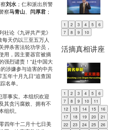
警察
；仁和派出所警
刘水
警察
、
；
马青山
闫厚君
1
2
3
4
5
6
Previous
列社论《九评共产党》
7
8
9
10
Next
数每天仍以三至五万人
关押杀害法轮功学员，
活摘真相讲座
使用，因主要器官被摘
的强烈谴责！“赴中国大
内的涉嫌参与迫害的中共
零五年十月九日“追查国
追踪名单。
1
2
3
4
5
6
犯罪事实。本组织欢迎
Previous
7
8
9
10
11
及其贪污腐败、拥有不
Next
12
13
14
15
16
本组织。
17
18
19
20
21
Act）：二零零四年十二月十七日美
22
23
24
25
26