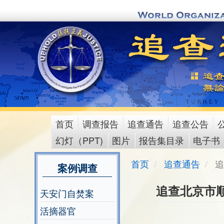
Skip
to
main
content
首页
调查报告
追查通告
追查公告
main
幻灯（PPT)
图片
报告集目录
电子书
menu
首页
追查通告
追
案例调查
追查北京市
天安门自焚案
活摘器官