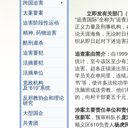
跨国迫害
大案要案
立即发有关部门（
“追查国际”全称为“
迫害阶段性运动
正义力量及刑事机构，
精神, 药物迫害
论天涯海角，无论时日
织从即日起对下述迫害
酷刑虐杀
迫害要犯
自19
追查案由简介：
统计，至今该区至少有
活摘要犯
迫害。赵各庄镇派出所及
活摘单位
学员关在单间里，连续
书”等，使许多法轮功
党政机构
及“610”系统
洗脑班或送劳教。他们
的，向村干部要五千元
反邪教协会和理论
研究
涉案主要责任单位和责
大型国企
，预审科队长
张新军
庞
共青团
顺义区610负责人
杨虎