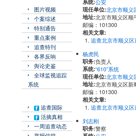
系统:
公安
图片视频
现任单位:
北京市顺义
地址:
北京市顺义区顺
个案综述
邮编：101300
特别通告
相关文章:
重点案例
追查北京市顺义区
追查特刊
杨虎民
各界反响
职务:
负责人
舆论史鉴
系统:
“610”系统
全球监视追踪
现任单位:
北京市顺义区
地址:
北京市顺义区新顺
系统
邮编：101300
相关文章:
追查北京市顺义区
追查国际
活摘真相
刘志刚
一周追查动态
职务:
警察
举报信箱