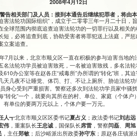
2008年4月12日
警告相关部门及人员：接到本通告后继续犯罪者，将由
追查迫害法轮功国际组织”，成立于二零零三年一月二十日，
在全球范围内彻底追查迫害法轮功的一切罪行以及相关的
长短，必将追查到底，协助受害者将罪犯送上法庭，严惩
案立案追查。
99年7月以来，北京市顺义区一直在积极的参与迫害当地
五名法轮功学员被迫害致死，一名被迫害致残，多名法轮
610办公室等在赵各庄“戒毒所”办所谓的“转化”班，其
几天几夜不让睡觉、体罚、打、不让上厕所、胁迫法轮功
学员身心受到严重损害。警察还多次到法轮功学员家中骚
每“转化”一个，就要向其所在的村、单位、家庭（个体户
、有单位的要两万元以上，个体户要一万元。
北京市顺义区区委书记
；政法委书记
任人┱
夏占义
刘志远
，重案队长
，国保队长
，警察
、
宏伟
王忠诚
席雷
闫磊
周旭
，主任
；后沙峪派出所政委
；原赵各庄镇派
民
郑敏
孙守东