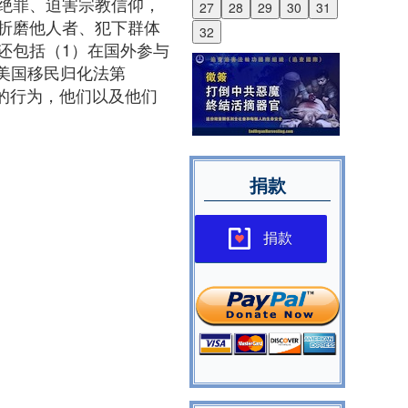
绝罪、迫害宗教信仰，
27
28
29
30
31
折磨他人者、犯下群体
32
还包括（1）在国外参与
。美国移民归化法第
自由的行为，他们以及他们
捐款
捐款