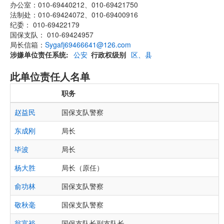
办公室：010-69440212、010-69421750
法制处：010-69424072、010-69400916
纪委： 010-69422179
国保支队： 010-69424957
局长信箱：
Sygafj69466641@126.com
涉嫌单位责任系统
公安
行政权级别
区、县
此单位责任人名单
职务
赵益民
国保支队警察
东成刚
局长
毕波
局长
杨大胜
局长（原任）
俞功林
国保支队警察
敬秋毫
国保支队警察
翁富裕
国保支队长副支队长