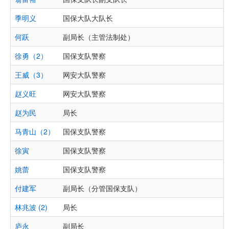
季明义
国保大队大队长
何跃
副局长（主管法制处）
徐勇（2）
国保支队警察
王威（3）
网安大队警察
赵义旺
网安大队警察
赵为民
局长
马青山（2）
国保支队警察
徐寅
国保支队警察
姚蕾
国保支队警察
付建军
副局长（分管国保支队）
林兆波 (2)
局长
庐永
副局长