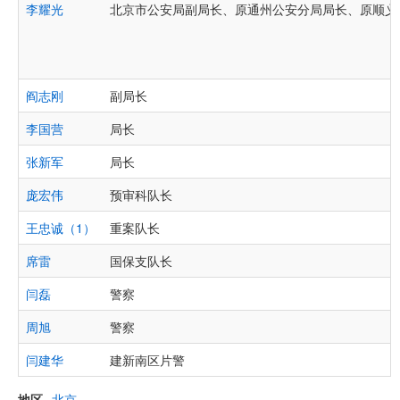
李耀光
北京市公安局副局长、原通州公安分局局长、原顺义
阎志刚
副局长
李国营
局长
张新军
局长
庞宏伟
预审科队长
王忠诚（1）
重案队长
席雷
国保支队长
闫磊
警察
周旭
警察
闫建华
建新南区片警
地区
北京