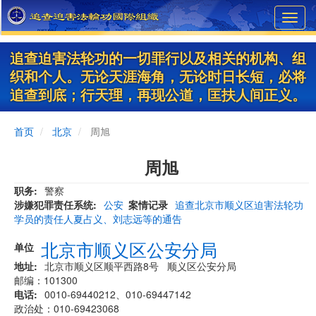
Skip
Toggl
to
navig
main
content
追查迫害法轮功的一切罪行以及相关的机构、组
织和个人。无论天涯海角，无论时日长短，必将
追查到底；行天理，再现公道，匡扶人间正义。
首页
北京
周旭
周旭
职务
警察
涉嫌犯罪责任系统
公安
案情记录
追查北京市顺义区迫害法轮功
学员的责任人夏占义、刘志远等的通告
北京市顺义区公安分局
单位
地址
北京市顺义区顺平西路8号 顺义区公安分局
邮编：101300
电话
0010-69440212、010-69447142
政治处：010-69423068