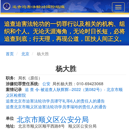
Skip
Toggl
to
navig
main
content
追查迫害法轮功的一切罪行以及相关的机构、组
织和个人。无论天涯海角，无论时日长短，必将
追查到底；行天理，再现公道，匡扶人间正义。
首页
北京
杨大胜
杨大胜
职务
局长（原任）
涉嫌犯罪责任系统
公安
局长杨大胜：010-69423068
案情记录
追 查 令-被追查人耿辉辉--2022（第082号）- 北京市顺
义区检察院
追查北京市迫害法轮功学员谭守礼等6人的责任人的通告
追查北京市顺义区迫害法轮功学员李瑞玲的责任人的通告
北京市顺义区公安分局
单位
地址
北京市顺义区顺平西路8号 顺义区公安分局