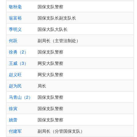
敬秋毫
国保支队警察
翁富裕
国保支队长副支队长
季明义
国保大队大队长
何跃
副局长（主管法制处）
徐勇（2）
国保支队警察
王威（3）
网安大队警察
赵义旺
网安大队警察
赵为民
局长
马青山（2）
国保支队警察
徐寅
国保支队警察
姚蕾
国保支队警察
付建军
副局长（分管国保支队）