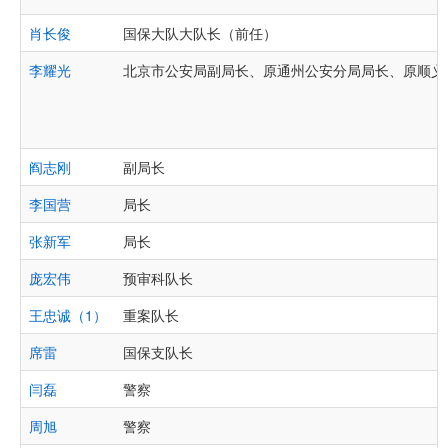
肖长俊
国保大队大队长（前任）
李耀光
北京市公安局副局长、原通州公安分局局长、原顺义
阎志刚
副局长
李国营
局长
张新军
局长
庞宏伟
预审科队长
王忠诚（1）
重案队长
席雷
国保支队长
闫磊
警察
周旭
警察