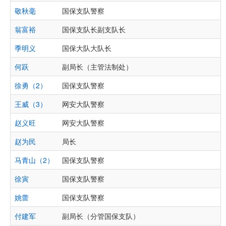
敬秋毫
国保支队警察
翁富裕
国保支队长副支队长
季明义
国保大队大队长
何跃
副局长（主管法制处）
徐勇（2）
国保支队警察
王威（3）
网安大队警察
赵义旺
网安大队警察
赵为民
局长
马青山（2）
国保支队警察
徐寅
国保支队警察
姚蕾
国保支队警察
付建军
副局长（分管国保支队）