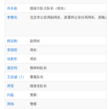
肖长俊
国保大队大队长（前任）
李耀光
北京市公安局副局长、原通州公安分局局长、原顺义
阎志刚
副局长
李国营
局长
张新军
局长
庞宏伟
预审科队长
王忠诚（1）
重案队长
席雷
国保支队长
闫磊
警察
周旭
警察