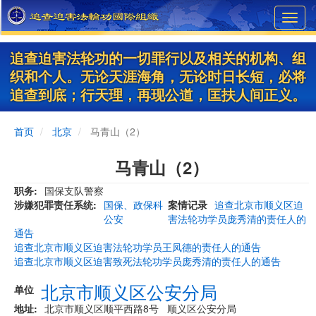
Skip
Toggl
to
navig
main
content
追查迫害法轮功的一切罪行以及相关的机构、组
织和个人。无论天涯海角，无论时日长短，必将
追查到底；行天理，再现公道，匡扶人间正义。
首页
北京
马青山（2）
马青山（2）
职务
国保支队警察
涉嫌犯罪责任系统
国保、政保科
案情记录
追查北京市顺义区迫
公安
害法轮功学员庞秀清的责任人的
通告
追查北京市顺义区迫害法轮功学员王凤德的责任人的通告
追查北京市顺义区迫害致死法轮功学员庞秀清的责任人的通告
北京市顺义区公安分局
单位
地址
北京市顺义区顺平西路8号 顺义区公安分局