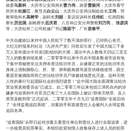
政委
马新科
，大庆市公安局局长
曹力伟
，政委
曹振河
；大庆市看守
所所长
杜振江
，教导员
白云山
；大庆市公安局法制处处长
王伟
，劳
教审批科长
高树学
，副科长
刘丽
；复议应诉科长
任传虹
；红岗院检
察长
厉忠国
, 副检察长
迟庆君
。八百垧公安分局警察
刘万民
，
张彦滨
等；大庆钻井二公司机修厂书记
陈延宁
，厂长
苗春平
。
中共自建政以来对中国人民犯下了数不清的罪行，已经民心丧尽。
大纪元时报系列社论《九评共产党》问世后引发了中国大陆三千多
万人宣布退出中共党(团)组织的大潮，退出中共人数每天仍以三至五
万人的数量持续发展；二零零零年以来中共在中国多数省市设有地
下集中营秘密非法关押杀害法轮功学员，从健康正常的法轮功学员
身体上强制摘取心、肝、肾、肺和眼角膜等器官供移植使用，因主
要器官被摘除而死亡的法轮功学员尸体被就地焚化灭迹。这种灭绝
人性的暴行引起国际社会的强烈谴责！“赴中国大陆全面调查法轮功
受迫害真相委员会”已成立。自二零零三年以来包括江泽民在内的涉
嫌参与迫害的中共官员已有三十人在国际上被以“群体灭绝罪、反人
类罪及酷刑罪”正式起诉。二零零五年十月九日“追查国际”全面启动
了 “全球监视追踪系统”，涉案凶手和直接责任人会被列入全球监视
追踪名单。
“追查国际”从即日起对涉案主要责任单位和责任人进行全面追查，进
一步核查其犯罪事实。本组织欢迎知情人收集保存上述人员的犯罪