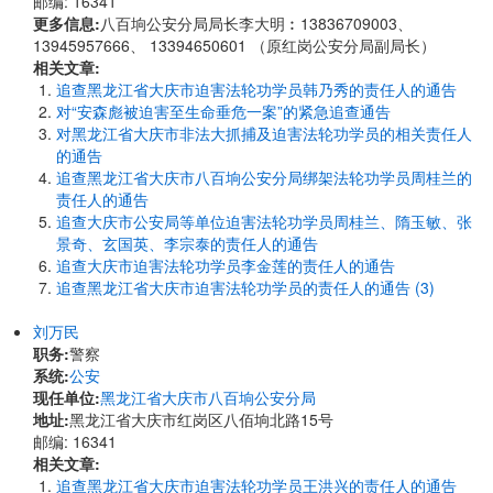
邮编: 16341
更多信息:
八百垧公安分局局长李大明︰13836709003、
13945957666、 13394650601 （原红岗公安分局副局长）
相关文章:
追查黑龙江省大庆市迫害法轮功学员韩乃秀的责任人的通告
对“安森彪被迫害至生命垂危一案”的紧急追查通告
对黑龙江省大庆市非法大抓捕及迫害法轮功学员的相关责任人
的通告
追查黑龙江省大庆市八百垧公安分局绑架法轮功学员周桂兰的
责任人的通告
追查大庆市公安局等单位迫害法轮功学员周桂兰、隋玉敏、张
景奇、玄国英、李宗泰的责任人的通告
追查大庆市迫害法轮功学员李金莲的责任人的通告
追查黑龙江省大庆市迫害法轮功学员的责任人的通告 (3)
刘万民
职务:
警察
系统:
公安
现任单位:
黑龙江省大庆市八百垧公安分局
地址:
黑龙江省大庆市红岗区八佰垧北路15号
邮编: 16341
相关文章:
追查黑龙江省大庆市迫害法轮功学员王洪兴的责任人的通告