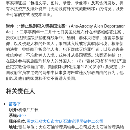
事实和证据（包括文字、图片、录音、录像等）及其贪污腐败、拥
有不法资产及海外资产（无论以何种方式藏匿转移）的情况，以安
全可靠的方式送交本组织。
附件 ：
“
禁止酷刑犯入境美国法案
”（Anti-Atrocity Alien Deportation
Act）：二零零四年十二月十七日美国总统布什在华盛顿签署法案，
授权司法部追踪那些犯有战争罪、酷刑、群体灭绝罪、迫害宗教信
仰，以及侵犯人权的外国人，限制其入境或将其驱除出境。根据新
的法案，曾经酷刑折磨他人者、犯下群体灭绝罪行者，以及迫害宗
教信仰者，不准此种人入境，或将其从美国驱逐。法案还包括（1）
在国外参与实施酷刑和杀人的外国人；（2）“群体灭绝”和“特别严重
侵犯宗教信仰自由”者。美国移民归化法第212(a)(2)(G) 条规定，外
国政府官员在过去的两年中从事参与严重违反宗教自由的行为，他
们以及他们的家属和子女不得进入美国。
相关责任人
苗春平
职务:
机修厂厂长
系统:
企业
现任单位:
黑龙江省大庆市大庆石油管理局钻井二公司
地址:
责任单位：大庆石油管理局钻井二公司或大庆石油管理局钻