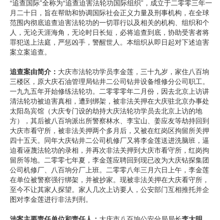
“追查国际”全称为“追查迫害法轮功国际组织”，成立于二零零三年一
月二十日，旨在帮助和协调国际社会正义力量及刑事机构，在全球
范围内彻底追查迫害法轮功的一切罪行以及相关的机构、组织和个
人，无论天涯海角，无论时日长短，必将追查到底，协助受害者将
罪犯送上法庭，严惩凶手，警醒世人。本组织从即日起对下述迫害
案立案追查。
追查案由简介：
大庆市法轮功学员李金莲，三十九岁，家住八百垧
三楼区，原大庆石油管理局钻井二公司钻井设备维修分公司职工。
一九九五年开始修练法轮功。二零零零年二月份，因去北京上访讲
清法轮功被迫害真相，遭到绑架，被非法关押在大庆驻北京办事处
太阳岛宾馆（大庆专门设的劫持大庆法轮功学员去北京上访的地
方），其后被八百垧派出所警察林水、李宝山、姜应友等劫持回到
大庆市看守所，被非法关押两个多月后，又被在红岗区拘留所关押
四十五天。同年大庆钻井二公司机修厂又将李金莲送进洗脑班，逼
迫看诬蔑法轮功的录相，并再次非法关押到大庆市看守所，红岗拘
留所等地。二零零七年夏，李金莲应聘回到现已改为大庆钻探集团
公司机修厂、八百垧分厂上班。二零零八年三月六日上午，李金莲
在单位被警察强行绑架，并被抄家。现被非法关押在大庆看守所，
至今不让其家人探望。家人几次上访要人，公安部门互相推托并企
图对李金莲进行非法判刑。
涉案主要责任单位和责任人：
大庆市八百垧公安分局局长
李大明
，