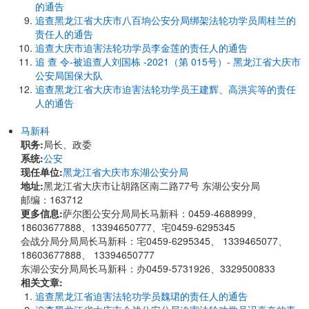
的通告
追查黑龙江省大庆市八百垧公安分局绑架法轮功学员周桂兰的
责任人的通告
追查大庆市迫害法轮功学员李金莲的责任人的通告
追 查 令-被追查人刘国栋 -2021（第 015号）- 黑龙江省大庆市
公安局国保大队
追查黑龙江省大庆市迫害法轮功学员王建辉、高洪宾等的责任
人的通告
马新科
职务:
局长、政委
系统:
公安
现任单位:
黑龙江省大庆市东湖公安分局
地址:
黑龙江省大庆市让胡路区南二路77号 东湖公安分局
邮编：163712
更多信息:
萨尔图公安分局局长马新科：0459-4688999、
18603677888、13394650777、宅0459-6295345
会战分局分局局长马新科：宅0459-6295345、 1339465077、
18603677888、 13394650777
东湖公安分局局长马新科：办0459-5731926、3329500833
相关文章:
追查黑龙江省迫害法轮功学员魏珺的责任人的通告