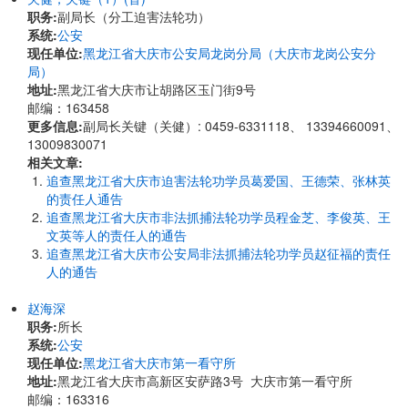
职务:
副局长（分工迫害法轮功）
系统:
公安
现任单位:
黑龙江省大庆市公安局龙岗分局（大庆市龙岗公安分
局）
地址:
黑龙江省大庆市让胡路区玉门街9号
邮编：163458
更多信息:
副局长关键（关健）: 0459-6331118、 13394660091、
13009830071
相关文章:
追查黑龙江省大庆市迫害法轮功学员葛爱国、王德荣、张林英
的责任人通告
追查黑龙江省大庆市非法抓捕法轮功学员程金芝、李俊英、王
文英等人的责任人的通告
追查黑龙江省大庆市公安局非法抓捕法轮功学员赵征福的责任
人的通告
赵海深
职务:
所长
系统:
公安
现任单位:
黑龙江省大庆市第一看守所
地址:
黑龙江省大庆市高新区安萨路3号 大庆市第一看守所
邮编：163316