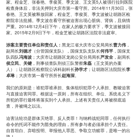
家。程金芝、张春艳、李俊英、季文波、王文英5人被强行拉到医院
检查身体后，非法关押到大庆市第一看守所。2014年11月30日，张
春艳、王文英被释放回家，程金芝、李俊英、季文波被让胡路区检
察院非法批捕。季文波在看守所被迫害出现心脏病、肾病，且病情
严重。2014年12月4日下午，在家人的极力要求下，季文波被接回
家。2015年2月9日下午，程金芝被让胡路区法院非法庭审。
涉案主要责任单位和责任人：
黑龙江省大庆市公安局局长
曹力伟
，
副局长
刘德才
（分管国保支队），国保支队支队长
何伟平
，国保支
队四队
冯海波
；大庆市让胡路区龙岗公安分局局长
严发全
，副局长
侯立民、关键
，刑事侦查队刑侦三队警察
朱磊
（王文英的办案
人）；让胡路区检察院公诉科副科长
孙学才
；让胡路区法院院长
李
卓琳
；大庆市第一看守所所长
赵海深
。
我们的原则是：谁犯罪谁承担、集体组织犯罪个人承担、教唆迫害
与直接迫害同罪。根据这一原则，所有在组织、单位、系统名义下
所犯的罪行最终将落实到个人承担。上述有关责任人将被彻底追
查，并被绳之以法。
迫害法轮功是群体灭绝罪、反人类罪！与纳粹战犯同罪，任何执行
命令的托词不能作为豁免的理由，所有参与者必须承担个人责任。
自首坦白、弃暗投明、举报他人罪恶、争取立功赎罪，是唯一的出
路！