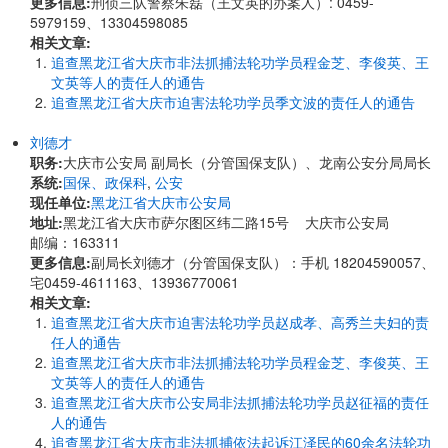
更多信息:
刑侦三队警察朱磊（王文英的办案人）: 0459-
5979159、13304598085
相关文章:
追查黑龙江省大庆市非法抓捕法轮功学员程金芝、李俊英、王
文英等人的责任人的通告
追查黑龙江省大庆市迫害法轮功学员季文波的责任人的通告
刘德才
职务:
大庆市公安局 副局长（分管国保支队）、龙南公安分局局长
系统:
国保、政保科
,
公安
现任单位:
黑龙江省大庆市公安局
地址:
黑龙江省大庆市萨尔图区纬二路15号 大庆市公安局
邮编：163311
更多信息:
副局长刘德才（分管国保支队）：手机 18204590057、
宅0459-4611163、13936770061
相关文章:
追查黑龙江省大庆市迫害法轮功学员赵成孝、高秀兰夫妇的责
任人的通告
追查黑龙江省大庆市非法抓捕法轮功学员程金芝、李俊英、王
文英等人的责任人的通告
追查黑龙江省大庆市公安局非法抓捕法轮功学员赵征福的责任
人的通告
追查黑龙江省大庆市非法抓捕依法起诉江泽民的60余名法轮功