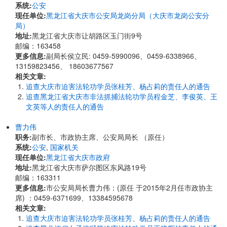
系统:
公安
现任单位:
黑龙江省大庆市公安局龙岗分局（大庆市龙岗公安分
局）
地址:
黑龙江省大庆市让胡路区玉门街9号
邮编：163458
更多信息:
副局长侯立民: 0459-5990096、0459-6338966、
13159823456、 18603677567
相关文章:
追查大庆市迫害法轮功学员张桂芳、杨占莉的责任人的通告
追查黑龙江省大庆市非法抓捕法轮功学员程金芝、李俊英、王
文英等人的责任人的通告
曹力伟
职务:
副市长、市政协主席、公安局局长 （原任）
系统:
公安
,
国家机关
现任单位:
黑龙江省大庆市政府
地址:
黑龙江省大庆市萨尔图区东风路19号
邮编：163311
更多信息:
市公安局局长曹力伟：(原任 于2015年2月任市政协主
席) ：0459-6371699、13384595678
相关文章:
追查大庆市迫害法轮功学员张桂芳、杨占莉的责任人的通告