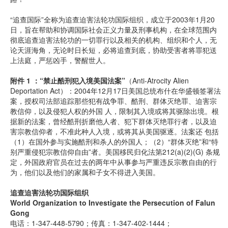
“追查国际”全称为追查迫害法轮功国际组织，成立于2003年1月20
日，旨在帮助和协调国际社会正义力量及刑事机构，在全球范围内
彻底追查迫害法轮功的一切罪行以及相关的机构、组织和个人，无
论天涯海角，无论时日长短，必将追查到底，协助受害者将罪犯送
上法庭，严惩凶手，警醒世人。
附件 1 ：“禁止酷刑犯入境美国法案”
（Anti-Atrocity Alien
Deportation Act）：2004年12月17日美国总统布什在华盛顿签署法
案，授权司法部追踪那些犯有战争罪、酷刑、群体灭绝罪、迫害宗
教信仰，以及侵犯人权的外国 人，限制其入境或将其驱除出境。根
据新的法案，曾经酷刑折磨他人者、犯下群体灭绝罪行者，以及迫
害宗教信仰者，不准此种人入境，或将其从美国驱逐。法案还 包括
（1）在国外参与实施酷刑和杀人的外国人；（2）“群体灭绝”和“特
别严重侵犯宗教信仰自由”者。美国移民归化法第212(a)(2)(G) 条规
定，外国政府官员在过去的两年中从事参与严重违反宗教自由的行
为，他们以及他们的家属和子女不得进入美国。
追查迫害法轮功国际组织
World Organization to Investigate the Persecution of Falun
Gong
电话：1-347-448-5790；传真：1-347-402-1444；