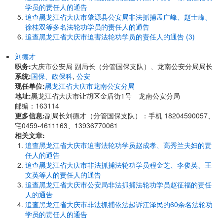
学员的责任人的通告
追查黑龙江省大庆市肇源县公安局非法抓捕孟广峰、赵士峰、
徐桂双等多名法轮功学员的责任人的通告
追查黑龙江省大庆市迫害法轮功学员的责任人的通告 (3)
刘德才
职务:
大庆市公安局 副局长（分管国保支队）、龙南公安分局局长
系统:
国保、政保科
,
公安
现任单位:
黑龙江省大庆市龙南公安分局
地址:
黑龙江省大庆市让胡区金盾街1号 龙南公安分局
邮编：163114
更多信息:
副局长刘德才（分管国保支队）：手机 18204590057、
宅0459-4611163、13936770061
相关文章:
追查黑龙江省大庆市迫害法轮功学员赵成孝、高秀兰夫妇的责
任人的通告
追查黑龙江省大庆市非法抓捕法轮功学员程金芝、李俊英、王
文英等人的责任人的通告
追查黑龙江省大庆市公安局非法抓捕法轮功学员赵征福的责任
人的通告
追查黑龙江省大庆市非法抓捕依法起诉江泽民的60余名法轮功
学员的责任人的通告