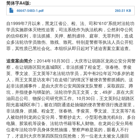
简体字A4版
46647-5483-1.pdf
260.51 KB
自1999年7月以来，黑龙江省公、检、法、司和“610”系统对法轮功
学员实施群体灭绝性迫害，司法系统作为执法机构，公然剥夺公民
的信仰权利，非法抓捕、关押、酷刑虐待、庭审、无罪判刑，造成
众多法轮功学员致伤、致残、致死。特别是警察等执法人员公开犯
罪，其性质已黑社会化。本组织从即日起对下述迫害案立案追查。
追查案由简介：
2014年10月30日，大庆市让胡路区龙岗公安分局警
察，在让胡路区阳光嘉城B区，非法抓捕了程金芝、张春艳、李俊
英、季文波、王文英等7名法轮功学员，其中有2位年近70多岁的老
人，而王文英是访友串门在走错门的情况下被便衣警察抓捕的。这
起非法抓捕事件，是由大庆市公安局国保支队警察，采取跟踪、蹲
坑，并指使参与绑架的。法轮功学员王文英，女，49岁，原在大庆
油田总公司、物探公司研究所工作。10月30日，王文英到让胡路区
阳光嘉城B区串门，被在消防通道处抽烟的便衣警察强行拽进屋里，
非法搜身、抓捕。程金芝、张春艳、李俊英、季文波、王文英等7名
人被劫持到龙岗公安分局，警察抄走大、小型彩色激光机6台、多台
电脑、胶装机等设备、法轮功书籍等私人财物。在龙岗公安分局有
位老年法轮功学员身体突然抽搐，警察声称是装的，眼看人不行
了，才送到大庆市第四医院住院抢救；另一位老太太被女儿接回