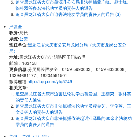
追查黑龙江省大庆市肇源县公安局非法抓捕孟广峰、赵士峰、
徐桂双等多名法轮功学员的责任人的通告
追查黑龙江省大庆市迫害法轮功学员的责任人的通告 (3)
严发全
职务:
局长
系统:
公安
现任单位:
黑龙江省大庆市公安局龙岗分局（大庆市龙岗公安分
局）
地址:
黑龙江省大庆市让胡路区玉门街9号
邮编：163458
更多信息:
分局局长严发全：0459-5990033、 0459-6333008、
13394661177、18204591501
微博连结
http://t.qq.com/yfq5749
相关文章:
追查黑龙江省大庆市迫害法轮功学员葛爱国、王德荣、张林英
的责任人通告
追查黑龙江省大庆市非法抓捕法轮功学员程金芝、李俊英、王
文英等人的责任人的通告
追查黑龙江省大庆市非法抓捕依法起诉江泽民的60余名法轮功
学员的责任人的通告
关健，关键（1）(音)