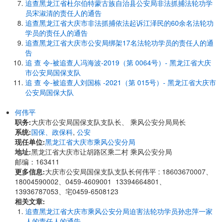
追查黑龙江省杜尔伯特蒙古族自治县公安局非法抓捕法轮功学
员宋淑清的责任人的通告
追查黑龙江省大庆市非法抓捕依法起诉江泽民的60余名法轮功
学员的责任人的通告
追查黑龙江省大庆市公安局绑架17名法轮功学员的责任人的通
告
追 查 令-被追查人冯海波-2019（第 0064号）- 黑龙江省大庆
市公安局国保支队
追 查 令-被追查人刘国栋 -2021（第 015号）- 黑龙江省大庆市
公安局国保大队
何伟平
职务:
大庆市公安局国保支队支队长、 乘风公安分局局长
系统:
国保、政保科
,
公安
现任单位:
黑龙江省大庆市乘风公安分局
地址:
黑龙江省大庆市让胡路区乘二村 乘风公安分局
邮编：163411
更多信息:
大庆市公安局国保支队支队长何伟平 : 18603670007、
18004590002、0459-4609001 13394664801、
13936787053、宅0459-6508123
相关文章:
追查黑龙江省大庆市乘风公安分局迫害法轮功学员孙忠萍一家
人的责任人的通告