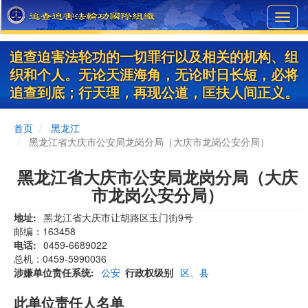
Skip
Toggl
to
navig
main
content
追查迫害法轮功的一切罪行以及相关的机构、组
织和个人。无论天涯海角，无论时日长短，必将
追查到底；行天理，再现公道，匡扶人间正义。
首页
黑龙江
黑龙江省大庆市公安局龙岗分局（大庆市龙岗公安分局）
黑龙江省大庆市公安局龙岗分局（大庆
市龙岗公安分局）
地址
黑龙江省大庆市让胡路区玉门街9号
邮编：163458
电话
0459-6689022
总机：0459-5990036
涉嫌单位责任系统
公安
行政权级别
区、县
此单位责任人名单