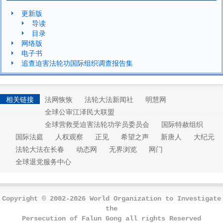
更新版
导读
目录
网络版
电子书
追查迫害法轮功国际组织调查报告集
相关链接
法网恢恢
法轮大法新闻社
明慧网
全球公审江泽民大联盟
全球营救受迫害法轮功学员委员会
国际特赦组织
国际法庭
人权观察
正见
希望之声
新唐人
大纪元
法轮大法在长春
动态网
无界浏览
网门
全球退党服务中心
Copyright © 2002-2026 World Organization to Investigate
the
Persecution of Falun Gong all rights Reserved