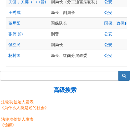
关健，关键（1）(音)
副局长（分工迫害法轮功）
公安
王秀成
局长、副局长
公安
董尽阳
国保队长
国保、政保科
张伟 (2)
刑警
公安
侯立民
副局长
公安
杨树国
局长、红岗分局政委
公安
搜索
高级搜索
法轮功创始人发表
《为什么人类是迷的社会》
法轮功创始人发表
《惊醒》