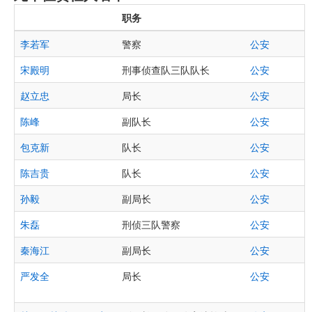
职务
李若军
警察
公安
宋殿明
刑事侦查队三队队长
公安
赵立忠
局长
公安
陈峰
副队长
公安
包克新
队长
公安
陈吉贵
队长
公安
孙毅
副局长
公安
朱磊
刑侦三队警察
公安
秦海江
副局长
公安
严发全
局长
公安