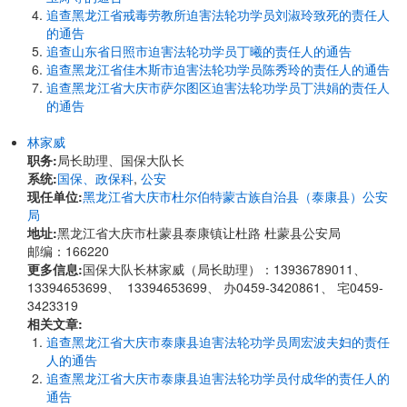
追查黑龙江省戒毒劳教所迫害法轮功学员刘淑玲致死的责任人
的通告
追查山东省日照市迫害法轮功学员丁曦的责任人的通告
追查黑龙江省佳木斯市迫害法轮功学员陈秀玲的责任人的通告
追查黑龙江省大庆市萨尔图区迫害法轮功学员丁洪娟的责任人
的通告
林家威
职务:
局长助理、国保大队长
系统:
国保、政保科
,
公安
现任单位:
黑龙江省大庆市杜尔伯特蒙古族自治县（泰康县）公安
局
地址:
黑龙江省大庆市杜蒙县泰康镇让杜路 杜蒙县公安局
邮编：166220
更多信息:
国保大队长林家威（局长助理）：13936789011、
13394653699、 13394653699、 办0459-3420861、 宅0459-
3423319
相关文章:
追查黑龙江省大庆市泰康县迫害法轮功学员周宏波夫妇的责任
人的通告
追查黑龙江省大庆市泰康县迫害法轮功学员付成华的责任人的
通告