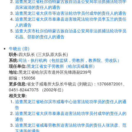
追查黑龙江省杜尔伯特蒙古族自治县公安局非法抓捕法轮功学
员宋淑清的责任人的通告
追查黑龙江省大庆市等迫害法轮功学员付成华的责任人的通告
追查黑龙江省大庆市泰康县迫害致死法轮功学员李玉兰的责任
人的通告
追查大庆市杜尔伯特蒙古族自治县公安局非法抓捕法轮功学员
石晶、邵影的责任人的通告
牛晓云 (音)
职务:
四大队长 (三大队原大队长)
系统:
司法 - 执行机构（包括监狱，劳教所，教养院、劳改队）
现任单位:
黑龙江省女子劳教所（哈尔滨戒毒所）
地址:
黑龙江省哈尔滨市道外区先锋路副239号
邮编：150056
更多信息:
省女子戒毒所大队长牛晓云 (刘晓云)：13766872001、
0451-82447075 （2002年任）
相关文章:
追查黑龙江省哈尔滨市戒毒中心迫害法轮功学员的责任人的通
告
追查黑龙江省大庆市泰康县迫害法轮功学员付成华的责任人的
通告
追查黑龙江省戒毒劳教所迫害法轮功学员的责任人张洪彦、范
玉涛等的通告