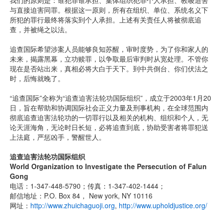
我们的原则是：谁犯罪谁承担、集体组织犯罪个人承担、教唆迫害
与直接迫害同罪。根据这一原则，所有在组织、单位、系统名义下
所犯的罪行最终将落实到个人承担。上述有关责任人将被彻底追
查，并被绳之以法。
追查国际希望涉案人员能够良知苏醒，审时度势，为了你和家人的
未来，揭露黑幕，立功赎罪，以争取最后审判时从宽处理。不管你
现在是否站出来，真相必将大白于天下。到中共倒台、你们伏法之
时，后悔就晚了。
“追查国际”全称为“追查迫害法轮功国际组织”，成立于2003年1月20
日，旨在帮助和协调国际社会正义力量及刑事机构，在全球范围内
彻底追查迫害法轮功的一切罪行以及相关的机构、组织和个人，无
论天涯海角，无论时日长短，必将追查到底，协助受害者将罪犯送
上法庭，严惩凶手，警醒世人。
追查迫害法轮功国际组织
World Organization to Investigate the Persecution of Falun
Gong
电话：1-347-448-5790；传真：1-347-402-1444；
邮信地址：P.O. Box 84， New york, NY 10116
网址：
http://www.zhuichaguoji.org
,
http://www.upholdjustice.org/