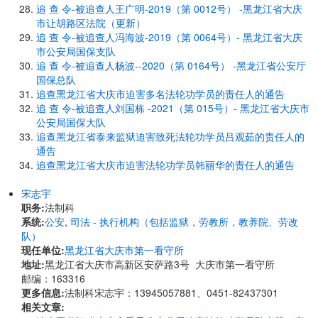
追 查 令-被追查人王广明-2019（第 0012号） -黑龙江省大庆
市让胡路区法院（更新）
追 查 令-被追查人冯海波-2019（第 0064号）- 黑龙江省大庆
市公安局国保支队
追 查 令-被追查人杨波--2020（第 0164号） -黑龙江省公安厅
国保总队
追查黑龙江省大庆市迫害多名法轮功学员的责任人的通告
追 查 令-被追查人刘国栋 -2021（第 015号）- 黑龙江省大庆市
公安局国保大队
追查黑龙江省泰来监狱迫害致死法轮功学员吕观茹的责任人的
通告
追查黑龙江省大庆市迫害法轮功学员韩丽华的责任人的通告
宋志宇
职务:
法制科
系统:
公安
,
司法 - 执行机构（包括监狱，劳教所，教养院、劳改
队）
现任单位:
黑龙江省大庆市第一看守所
地址:
黑龙江省大庆市高新区安萨路3号 大庆市第一看守所
邮编：163316
更多信息:
法制科宋志宇：13945057881、0451-82437301
相关文章: