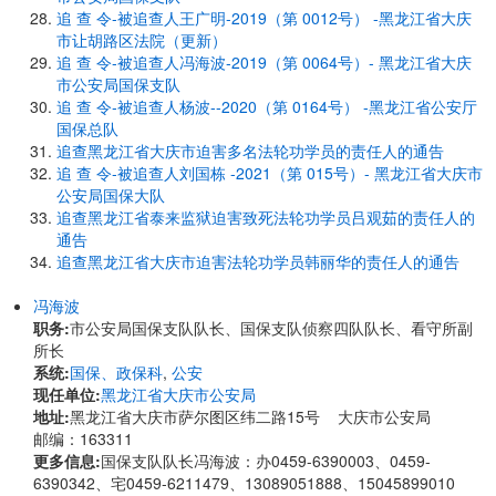
追 查 令-被追查人王广明-2019（第 0012号） -黑龙江省大庆
市让胡路区法院（更新）
追 查 令-被追查人冯海波-2019（第 0064号）- 黑龙江省大庆
市公安局国保支队
追 查 令-被追查人杨波--2020（第 0164号） -黑龙江省公安厅
国保总队
追查黑龙江省大庆市迫害多名法轮功学员的责任人的通告
追 查 令-被追查人刘国栋 -2021（第 015号）- 黑龙江省大庆市
公安局国保大队
追查黑龙江省泰来监狱迫害致死法轮功学员吕观茹的责任人的
通告
追查黑龙江省大庆市迫害法轮功学员韩丽华的责任人的通告
冯海波
职务:
市公安局国保支队队长、国保支队侦察四队队长、看守所副
所长
系统:
国保、政保科
,
公安
现任单位:
黑龙江省大庆市公安局
地址:
黑龙江省大庆市萨尔图区纬二路15号 大庆市公安局
邮编：163311
更多信息:
国保支队队长冯海波：办0459-6390003、0459-
6390342、宅0459-6211479、13089051888、15045899010