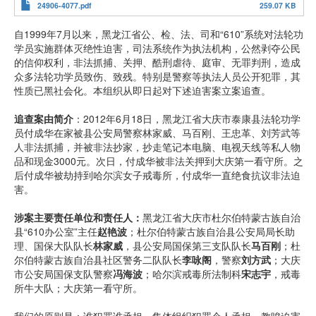
24906-4077.pdf
259.07 KB
自1999年7月以来，黑龙江省公、检、法、司和“610”系统对法轮功
学员实施群体灭绝性迫害，司法系统作为执法机构，公然剥夺公民
的信仰权利，非法抓捕、关押、酷刑虐待、庭审、无罪判刑，造成
众多法轮功学员致伤、致残。特别是警察等执法人员公开犯罪，其
性质已黑社会化。本组织从即日起对下述迫害案立案追查。
追查案由简介
：2012年6月18日，黑龙江省大庆市泰康县法轮功学
员付成华在家被县公安局警察林家威、马百刚、王忠革、刘芳武等
人非法抓捕，并被非法抄家，抄走笔记本电脑、电视天线等私人物
品和现金3000元。次日，付成华被非法关押到大庆第一看守所。之
后付成华被劫持到哈尔滨女子戒毒所，付成华一直绝食抗议非法迫
害。
涉案主要责任单位和责任人：
黑龙江省大庆市杜尔伯特蒙古族自治
县“610办公室”主任
赵艳波
；杜尔伯特蒙古族自治县公安局局长助
理、国保大队队长
林家威
，县公安局国保第三支队队长
马百刚
；杜
尔伯特蒙古族自治县社区警务二队队长
李咏阁
，警察
刘方武
；大庆
市公安局国保支队警察
冯海波
；哈尔滨戒毒所法制科
宋志宇
，戒毒
所牛大队；大庆第一看守所。