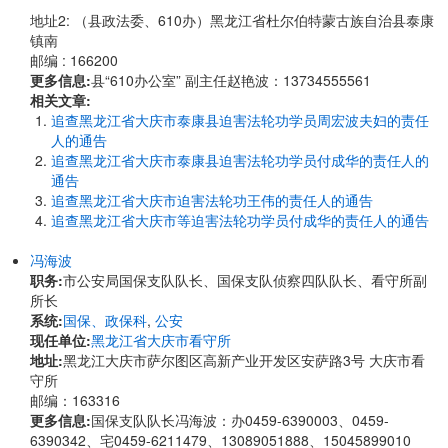
地址2: （县政法委、610办）黑龙江省杜尔伯特蒙古族自治县泰康
镇南
邮编 : 166200
更多信息:
县“610办公室” 副主任赵艳波：13734555561
相关文章:
追查黑龙江省大庆市泰康县迫害法轮功学员周宏波夫妇的责任
人的通告
追查黑龙江省大庆市泰康县迫害法轮功学员付成华的责任人的
通告
追查黑龙江省大庆市迫害法轮功王伟的责任人的通告
追查黑龙江省大庆市等迫害法轮功学员付成华的责任人的通告
冯海波
职务:
市公安局国保支队队长、国保支队侦察四队队长、看守所副
所长
系统:
国保、政保科
,
公安
现任单位:
黑龙江省大庆市看守所
地址:
黑龙江大庆市萨尔图区高新产业开发区安萨路3号 大庆市看
守所
邮编：163316
更多信息:
国保支队队长冯海波：办0459-6390003、0459-
6390342、宅0459-6211479、13089051888、15045899010