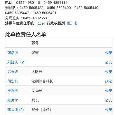
电话
0459-4980110、0459-4894114
刑侦队：0459-5605422、0459-5605420、0459-5605440、
0459-5605447、0459-5605421
分局服务：0459-4892653
涉嫌单位责任系统
公安
行政权级别
区、县
此单位责任人名单
职务
张彦滨
警察
公安
刘延庆（2）
公安
高玉峰
大队长
公安
,
胡宏伟
法制综合科长
政法
王乐夫
副局长
公安
陈彦学
局长
公安
李大明 (2)
局长（原任）
公安