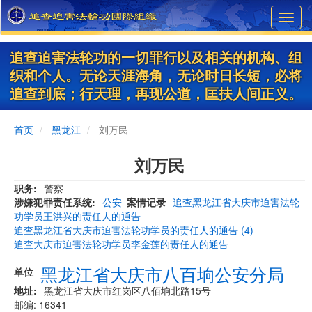
Skip
Toggl
to
navig
main
content
追查迫害法轮功的一切罪行以及相关的机构、组
织和个人。无论天涯海角，无论时日长短，必将
追查到底；行天理，再现公道，匡扶人间正义。
首页
黑龙江
刘万民
刘万民
职务
警察
涉嫌犯罪责任系统
公安
案情记录
追查黑龙江省大庆市迫害法轮
功学员王洪兴的责任人的通告
追查黑龙江省大庆市迫害法轮功学员的责任人的通告 (4)
追查大庆市迫害法轮功学员李金莲的责任人的通告
黑龙江省大庆市八百垧公安分局
单位
地址
黑龙江省大庆市红岗区八佰垧北路15号
邮编: 16341