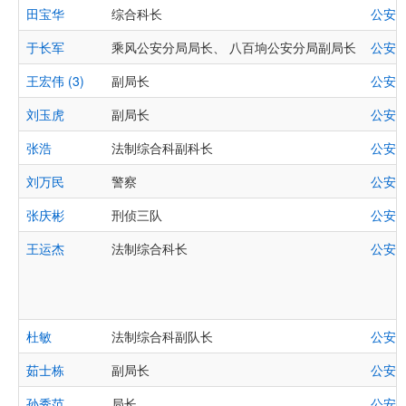
田宝华
综合科长
公安
于长军
乘风公安分局局长、 八百垧公安分局副局长
公安
王宏伟 (3)
副局长
公安
刘玉虎
副局长
公安
张浩
法制综合科副科长
公安
刘万民
警察
公安
张庆彬
刑侦三队
公安
王运杰
法制综合科长
公安
杜敏
法制综合科副队长
公安
茹士栋
副局长
公安
孙秀范
局长
公安