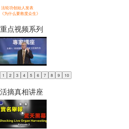
法轮功创始人发表
《为什么要救度众生》
重点视频系列
1
2
3
4
5
6
7
8
9
10
Previous
Next
活摘真相讲座