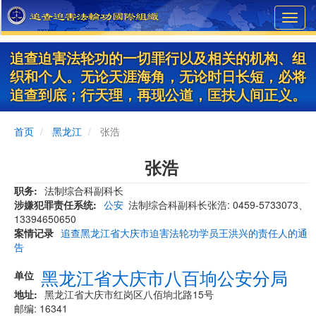
Skip
Toggl
to
navig
main
content
追查迫害法轮功的一切罪行以及相关的机构、组
织和个人。无论天涯海角，无论时日长短，必将
追查到底；行天理，再现公道，匡扶人间正义。
首页
黑龙江
张浩
张浩
职务
法制综合科副科长
涉嫌犯罪责任系统
公安
法制综合科副科长张浩: 0459-5733073、
13394650650
案情记录
追查黑龙江省大庆市迫害法轮功学员王洪兴的责任人的通
告
黑龙江省大庆市八百垧公安分局
单位
地址
黑龙江省大庆市红岗区八佰垧北路15号
邮编: 16341