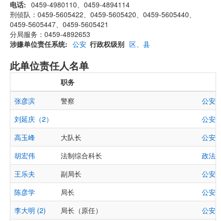
电话
0459-4980110、0459-4894114
刑侦队：0459-5605422、0459-5605420、0459-5605440、
0459-5605447、0459-5605421
分局服务：0459-4892653
涉嫌单位责任系统
公安
行政权级别
区、县
此单位责任人名单
职务
张彦滨
警察
公安
刘延庆（2）
公安
高玉峰
大队长
公安
,
胡宏伟
法制综合科长
政法
王乐夫
副局长
公安
陈彦学
局长
公安
李大明 (2)
局长（原任）
公安