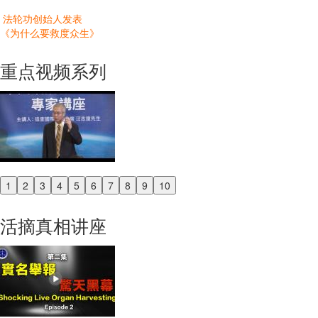
法轮功创始人发表
《为什么要救度众生》
重点视频系列
1
2
3
4
5
6
7
8
9
10
Previous
Next
活摘真相讲座