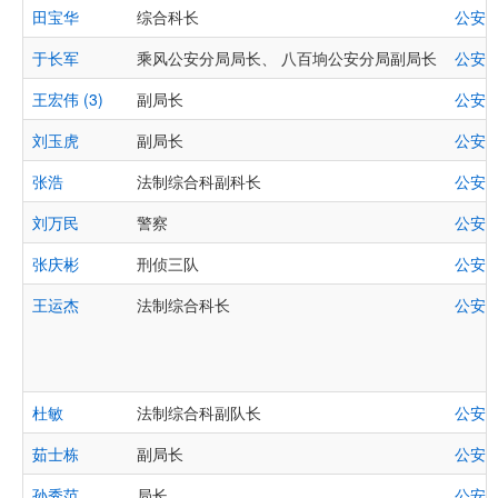
田宝华
综合科长
公安
于长军
乘风公安分局局长、 八百垧公安分局副局长
公安
王宏伟 (3)
副局长
公安
刘玉虎
副局长
公安
张浩
法制综合科副科长
公安
刘万民
警察
公安
张庆彬
刑侦三队
公安
王运杰
法制综合科长
公安
杜敏
法制综合科副队长
公安
茹士栋
副局长
公安
孙秀范
局长
公安