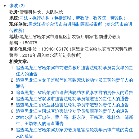
张波 (2)
职务:
管理科科长、大队队长
系统:
司法 - 执行机构（包括监狱，劳教所，教养院、劳改队）
现任单位:
黑龙江省哈尔滨市前进强制隔离戒毒所（哈尔滨市前进
劳教所）
地址:
黑龙江省哈尔滨市道里区新农镇后胡家屯 前进劳教所
邮编：150078
更多信息:
张波：13946166178 (原黑龙江省哈尔滨市万家劳教所
警察，2012年调入哈尔滨前进劳教所)
相关文章:
追查黑龙江省哈尔滨市前进劳教所迫害法轮功学员贾兴华的责
任人的通告
追查黑龙江省女子监狱等迫害致死法轮功学员王芳的责任人的
通告
追查黑龙江省哈尔滨市迫害法轮功学员李学君的责任人的通告
追查黑龙江省双城市迫害法轮功学员范淑德的责任人的通告
追查黑龙江省依兰县迫害法轮功学员宁淑贤的责任人的通告
追查黑龙江省阿城区迫害法轮功学员常丽萍的责任人的通告
对哈尔滨市石忠信、曹广亮、杨永茂、王宗璋、张桂华、邹新
生、王颖等人的追查通告
追查黑龙江省哈尔滨万家劳教所迫害法轮功学员谭广慧的责任
人的通告