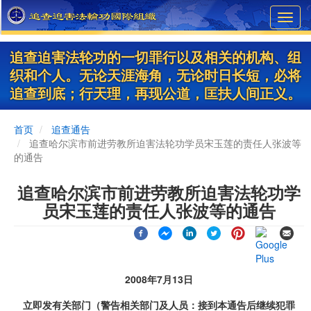
Skip
Toggl
to
navig
main
content
追查迫害法轮功的一切罪行以及相关的机构、组
织和个人。无论天涯海角，无论时日长短，必将
追查到底；行天理，再现公道，匡扶人间正义。
首页
追查通告
追查哈尔滨市前进劳教所迫害法轮功学员宋玉莲的责任人张波等
的通告
追查哈尔滨市前进劳教所迫害法轮功学
员宋玉莲的责任人张波等的通告
2008年7月13日
立即发有关部门（警告相关部门及人员：接到本通告后继续犯罪