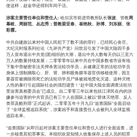
使这样，赵金华还得到车间干活。
涉案主要责任单位和责任人:
哈尔滨市前进劳教所队长
张波
、管教
周
幕岐、周丽范、丛志秀；普教梁亚春、崔艳秋、孙博、刘东丽、张
彩霞。
中共自建政以来对中国人民犯下了数不清的罪行，已经民心丧尽。
大纪元时报系列社论《九评共产党》问世后引发了中国大陆四千多
万人宣布退出中共党(团)组织的大潮，退出中共人数每天仍以三至六
万人的数量持续发展；二零零零年以来中共在中国多数省市设有地
下集中营秘密非法关押杀害法轮功学员，从健康正常的法轮功学员
身体上强制摘取心、肝、肾、肺和眼角膜等器官供移植使用，因主
要器官被摘除而死亡的法轮功学员尸体被就地焚化灭迹。这种灭绝
人性的暴行引起国际社会的强烈谴责！“赴中国大陆全面调查法轮功
受迫害真相委员会”已成立。自二零零三年以来包括江泽民在内的涉
嫌参与迫害的中共官员已有三十人在国际上被以“群体灭绝罪、反人
类罪及酷刑罪”正式起诉。二零零五年十月九日“追查国际”全面启动
了 “全球监视追踪系统”，涉案凶手和直接责任人会被列入全球监视
追踪名单。
“追查国际”从即日起对涉案主要责任单位和责任人进行全面追查，进
一步核查其犯罪事实。本组织欢迎知情人收集保存上述人员的犯罪