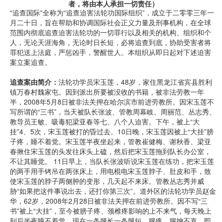
者，将由本人承担一切责任）
“追查国际”全称为“追查迫害法轮功国际组织”，成立于二零零三年一
月二十日，旨在帮助和协调国际社会正义力量及刑事机构，在全球
范围内彻底追查迫害法轮功的一切罪行以及相关的机构、组织和个
人，无论天涯海角，无论时日长短，必将追查到底，协助受害者将
罪犯送上法庭，严惩凶手，警醒世人。本组织从即日起对下述迫害
案立案追查。
追查案由简介：
法轮功学员宋玉莲，48岁，家住黑龙江省宾县胜利
镇万春村魏家屯。因到派出所要被没收的书籍，被非法劳教一年
半，2008年5月8日被非法关押在哈尔滨市前进劳教所。因宋玉莲不
写所谓的“三书”，当天被队长张波、管教周幕岐、周丽范、丛志秀、
教导员王敏、吸毒犯梁亚春等七、八个人迫害。下午，被上“大
挂”4、5次，宋玉莲被打的昏过去。10日晚，宋玉莲因被上“大挂”膀
子疼，睡不着觉。宋玉莲半夜坐起来，管教崔健梅、谢秋香、梁亚
春揪住宋玉莲的头发往床头上磕，然后把宋玉莲拖到队长办公室，
不让其睡觉。 11日早上，当队长张波听说宋玉莲在练功，把宋玉莲
的两手用手铐吊在两张床上，用电棍电宋玉莲脖子、肚皮和手，致
使宋玉莲的脖子两侧肿的变形，几天起不来床。管教丛志秀并威
胁“如果把这件事说出去，还打你第三次”。道外区的法轮功学员赵金
华，62岁，2008年2月28日被非法关押在前进劳教所。因不写“三
书”被上“大挂”，至今被膀子疼、颈椎疼影响的上不来气，每天晚上
到后半夜睡不着觉，现在一条腿长一条腿短，腿疼、腿抻不直。即