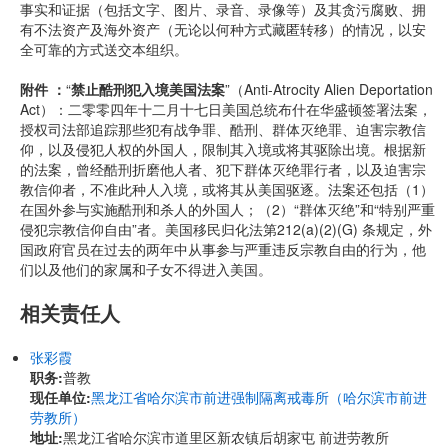
事实和证据（包括文字、图片、录音、录像等）及其贪污腐败、拥
有不法资产及海外资产（无论以何种方式藏匿转移）的情况，以安
全可靠的方式送交本组织。
附件 ：
“
禁止酷刑犯入境美国法案
”（Anti-Atrocity Alien Deportation
Act）：二零零四年十二月十七日美国总统布什在华盛顿签署法案，
授权司法部追踪那些犯有战争罪、酷刑、群体灭绝罪、迫害宗教信
仰，以及侵犯人权的外国人，限制其入境或将其驱除出境。根据新
的法案，曾经酷刑折磨他人者、犯下群体灭绝罪行者，以及迫害宗
教信仰者，不准此种人入境，或将其从美国驱逐。法案还包括（1）
在国外参与实施酷刑和杀人的外国人；（2）“群体灭绝”和“特别严重
侵犯宗教信仰自由”者。美国移民归化法第212(a)(2)(G) 条规定，外
国政府官员在过去的两年中从事参与严重违反宗教自由的行为，他
们以及他们的家属和子女不得进入美国。
相关责任人
张彩霞
职务:
普教
现任单位:
黑龙江省哈尔滨市前进强制隔离戒毒所（哈尔滨市前进
劳教所）
地址:
黑龙江省哈尔滨市道里区新农镇后胡家屯 前进劳教所