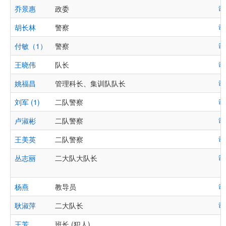
乔景惠
政委
司
胡长林
警察
司
付敏（1）
警察
司
王晓伟
队长
司
姚福昌
管理科长、集训队队长
司
刘军 (1)
二队警察
司
卢淑彬
二队警察
司
王美英
二队警察
司
丛志丽
二大队大队长
司
杨燕
教导员
司
耿淑萍
二大队长
司
王芳
班长 (犯人)