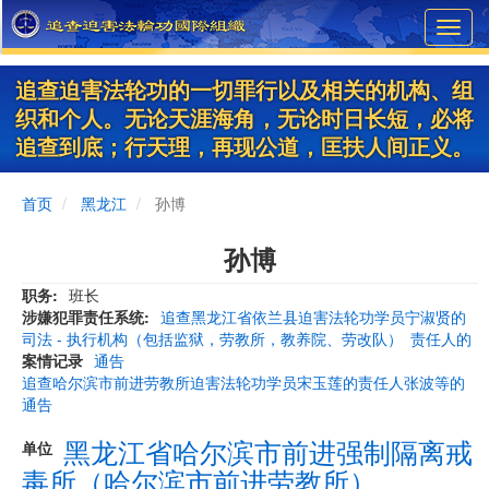
Skip
Toggl
to
navig
main
content
追查迫害法轮功的一切罪行以及相关的机构、组
织和个人。无论天涯海角，无论时日长短，必将
追查到底；行天理，再现公道，匡扶人间正义。
首页
黑龙江
孙博
孙博
职务
班长
涉嫌犯罪责任系统
追查黑龙江省依兰县迫害法轮功学员宁淑贤的
司法 - 执行机构（包括监狱，劳教所，教养院、劳改队）
责任人的
案情记录
通告
追查哈尔滨市前进劳教所迫害法轮功学员宋玉莲的责任人张波等的
通告
黑龙江省哈尔滨市前进强制隔离戒
单位
毒所（哈尔滨市前进劳教所）