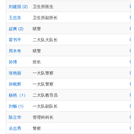
刘建国 (2)
卫生所医生
司
王忠良
卫生所副所长
司
赵爽 (2)
狱警
司
霍书平
二大队大队长
司
周木奇
狱警
司
孙博
班长
司
张艳丽
一大队警察
司
孙晓辉
一大队警察
司
杨艳（1）
二大队教导员
司
刘畅 (1)
一大队副队长
司
陈立华
管理科科长
司
丛志秀
警察
司