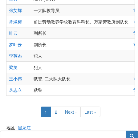
张艾辉
一大队教导员
司
常淑梅
前进劳动教养学校教育科科长、万家劳教所副队长
司
叶云
副所长
司
罗叶云
副所长
司
李英杰
犯人
梁笑
犯人
王小伟
狱警, 二大队大队长
司
丛志立
狱警
司
Pagination
Current
1
Page
2
Next
Next ›
Last
Last »
page
page
page
地区
黑龙江
搜索