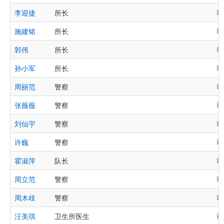
李迎捷
所长
司
施建铭
所长
司
郭伟
所长
司
孙小军
所长
司
周丽范
警察
司
张薇薇
警察
司
刘仙宇
警察
司
许巍
警察
司
霍淑萍
队长
司
周立范
警察
司
周木歧
警察
司
汪美琪
卫生所医生
司