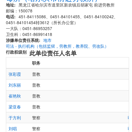
地址
黑龙江省哈尔滨市道里区新农镇后胡家屯 前进劳教所
邮编：150078
电话
451-84115086、0451-84101455、0451-84100242、
0451-84101454转3612（所长办公室）
一大队：0451-86953257
卫生科：0451-86991418
涉嫌单位责任系统
地市
司法 - 执行机构（包括监狱，劳教所，教养院、劳改队）
此单位责任人名单
行政权级别
职务
张彩霞
普教
刘东丽
普教
崔艳秋
普教
梁亚春
普教
于方利
警察
司
刘唱
警察
司