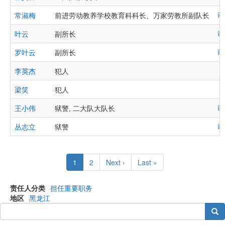
常淑梅
前进劳动教养学校教育科科长、万家劳教所副队长
司
叶云
副所长
司
罗叶云
副所长
司
李英杰
犯人
梁笑
犯人
王小伟
狱警, 二大队大队长
司
丛志立
狱警
司
Pagination
Current
1
Page
2
Next
Next ›
Last
Last »
page
page
page
责任人分类
担任重要职务
地区
黑龙江
搜索