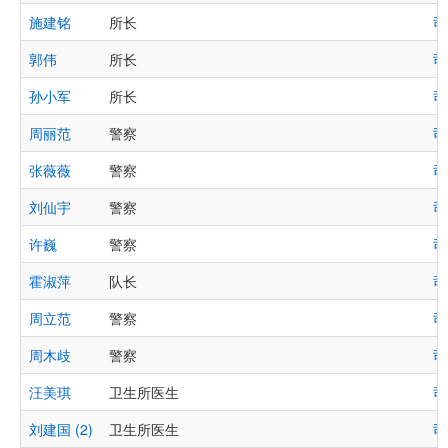
施建铭
所长
司
郭伟
所长
司
孙小军
所长
司
周丽范
警察
司
张薇薇
警察
司
刘仙宇
警察
司
许巍
警察
司
霍淑萍
队长
司
周立范
警察
司
周木歧
警察
司
汪美琪
卫生所医生
司
刘建国 (2)
卫生所医生
司