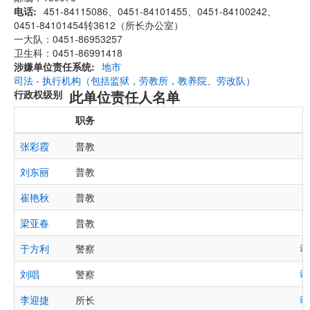
电话
451-84115086、0451-84101455、0451-84100242、
0451-84101454转3612（所长办公室）
一大队：0451-86953257
卫生科：0451-86991418
涉嫌单位责任系统
地市
司法 - 执行机构（包括监狱，劳教所，教养院、劳改队）
此单位责任人名单
行政权级别
职务
张彩霞
普教
刘东丽
普教
崔艳秋
普教
梁亚春
普教
于方利
警察
司
刘唱
警察
司
李迎捷
所长
司