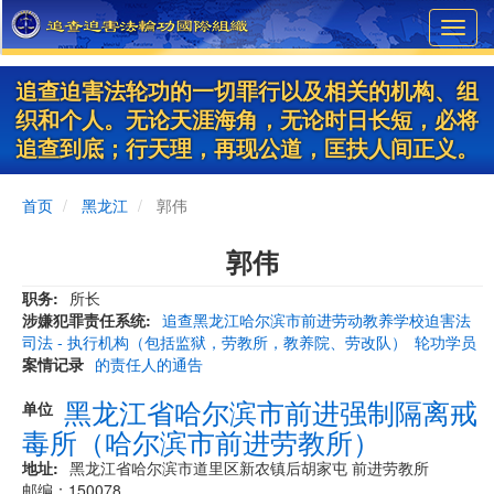
Skip
Toggl
to
navig
main
content
追查迫害法轮功的一切罪行以及相关的机构、组
织和个人。无论天涯海角，无论时日长短，必将
追查到底；行天理，再现公道，匡扶人间正义。
首页
黑龙江
郭伟
郭伟
职务
所长
涉嫌犯罪责任系统
追查黑龙江哈尔滨市前进劳动教养学校迫害法
司法 - 执行机构（包括监狱，劳教所，教养院、劳改队）
轮功学员
案情记录
的责任人的通告
黑龙江省哈尔滨市前进强制隔离戒
单位
毒所（哈尔滨市前进劳教所）
地址
黑龙江省哈尔滨市道里区新农镇后胡家屯 前进劳教所
邮编：150078