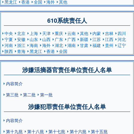
黑龙江
香港
全国
海外
其他
610系统责任人
中央
北京
上海
天津
重庆
云南
其他
内蒙
吉林
四川
宁夏
安徽
山东
山西
广东
广西
新疆
江苏
江西
河北
河南
浙江
海南
海外
湖北
湖南
甘肃
福建
贵州
辽宁
陕西
青海
黑龙江
香港
全国
涉嫌活摘器官责任单位责任人名单
内容简介
第三批
第二批
第一批
涉嫌犯罪责任单位责任人名单
内容简介
第十九批
第十八批
第十七批
第十六批
第十五批