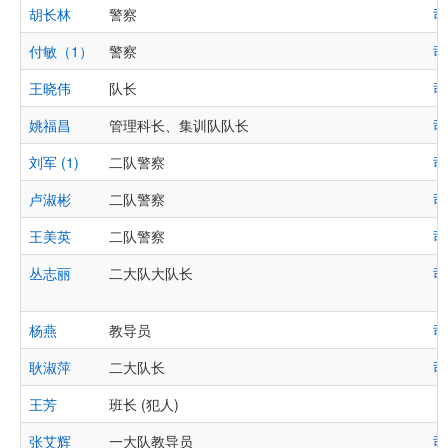
胡长林
警察
司
付敏（1）
警察
司
王晓伟
队长
司
姚福昌
管理科长、集训队队长
司
刘军 (1)
二队警察
司
卢淑彬
二队警察
司
王美英
二队警察
司
丛志丽
二大队大队长
司
杨燕
教导员
司
耿淑萍
二大队长
司
王芳
班长 (犯人)
张艾辉
一大队教导员
司