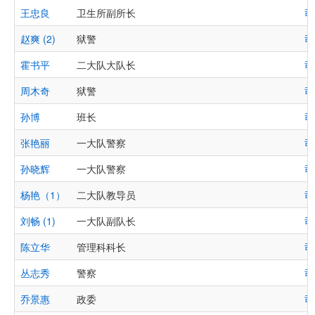
王忠良
卫生所副所长
司
赵爽 (2)
狱警
司
霍书平
二大队大队长
司
周木奇
狱警
司
孙博
班长
司
张艳丽
一大队警察
司
孙晓辉
一大队警察
司
杨艳（1）
二大队教导员
司
刘畅 (1)
一大队副队长
司
陈立华
管理科科长
司
丛志秀
警察
司
乔景惠
政委
司