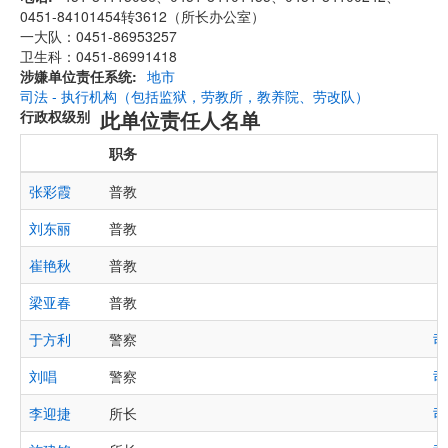
0451-84101454转3612（所长办公室）
一大队：0451-86953257
卫生科：0451-86991418
涉嫌单位责任系统
地市
司法 - 执行机构（包括监狱，劳教所，教养院、劳改队）
此单位责任人名单
行政权级别
职务
张彩霞
普教
刘东丽
普教
崔艳秋
普教
梁亚春
普教
于方利
警察
司
刘唱
警察
司
李迎捷
所长
司