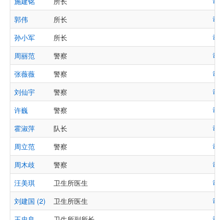
施建铭
所长
司
郭伟
所长
司
孙小军
所长
司
周丽范
警察
司
张薇薇
警察
司
刘仙宇
警察
司
许巍
警察
司
霍淑萍
队长
司
周立范
警察
司
周木歧
警察
司
汪美琪
卫生所医生
司
刘建国 (2)
卫生所医生
司
王忠良
卫生所副所长
司