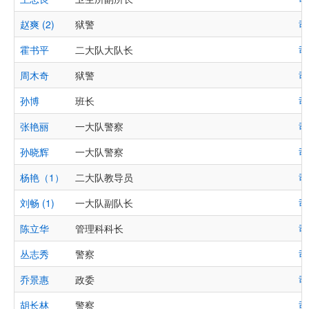
赵爽 (2)
狱警
司
霍书平
二大队大队长
司
周木奇
狱警
司
孙博
班长
司
张艳丽
一大队警察
司
孙晓辉
一大队警察
司
杨艳（1）
二大队教导员
司
刘畅 (1)
一大队副队长
司
陈立华
管理科科长
司
丛志秀
警察
司
乔景惠
政委
司
胡长林
警察
司