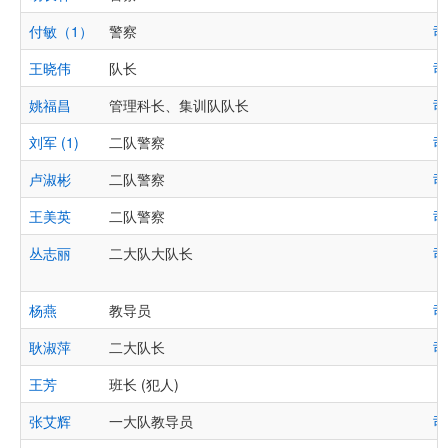
付敏（1）
警察
司
王晓伟
队长
司
姚福昌
管理科长、集训队队长
司
刘军 (1)
二队警察
司
卢淑彬
二队警察
司
王美英
二队警察
司
丛志丽
二大队大队长
司
杨燕
教导员
司
耿淑萍
二大队长
司
王芳
班长 (犯人)
张艾辉
一大队教导员
司