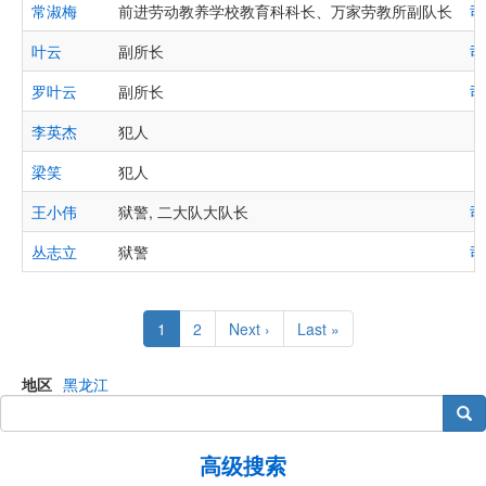
常淑梅
前进劳动教养学校教育科科长、万家劳教所副队长
司
叶云
副所长
司
罗叶云
副所长
司
李英杰
犯人
梁笑
犯人
王小伟
狱警, 二大队大队长
司
丛志立
狱警
司
Pagination
Current
1
Page
2
Next
Next ›
Last
Last »
page
page
page
地区
黑龙江
搜索
高级搜索