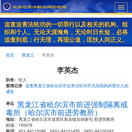
Skip
Toggl
to
navig
main
content
追查迫害法轮功的一切罪行以及相关的机构、组
织和个人。无论天涯海角，无论时日长短，必将
追查到底；行天理，再现公道，匡扶人间正义。
首页
黑龙江
李英杰
李英杰
职务
犯人
案情记录
追查黑龙江省哈尔滨市迫害法轮功学员高国风的责任人的
通告
黑龙江省哈尔滨市前进强制隔离戒
单位
毒所（哈尔滨市前进劳教所）
地址
黑龙江省哈尔滨市道里区新农镇后胡家屯 前进劳教所
邮编：150078
电话
451-84115086、0451-84101455、0451-84100242、