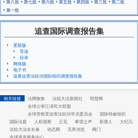
第八批
第七批
第六批
第五批
第四批
第三批
第二批
第一批
追查国际调查报告集
更新版
导读
目录
网络版
电子书
追查迫害法轮功国际组织调查报告集
相关链接
法网恢恢
法轮大法新闻社
明慧网
全球公审江泽民大联盟
全球营救受迫害法轮功学员委员会
国际特赦组织
国际法庭
人权观察
正见
希望之声
新唐人
大纪元
法轮大法在长春
动态网
无界浏览
网门
全球退党服务中心