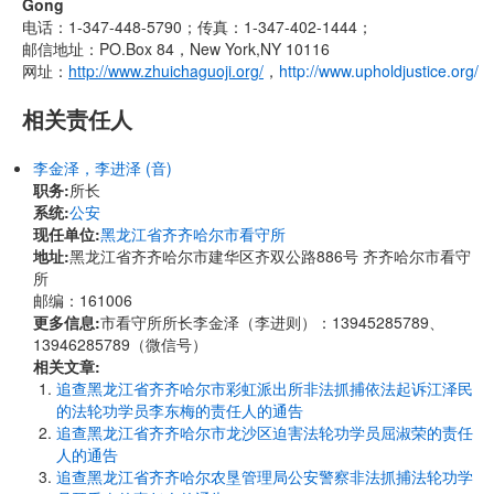
Gong
电话：1-347-448-5790；传真：1-347-402-1444；
邮信地址：PO.Box 84，New York,NY 10116
网址：
http://www.zhuichaguoji.org/
，
http://www.upholdjustice.org/
相关责任人
李金泽，李进泽 (音)
职务:
所长
系统:
公安
现任单位:
黑龙江省齐齐哈尔市看守所
地址:
黑龙江省齐齐哈尔市建华区齐双公路886号 齐齐哈尔市看守
所
邮编：161006
更多信息:
市看守所所长李金泽（李进则）：13945285789、
13946285789（微信号）
相关文章:
追查黑龙江省齐齐哈尔市彩虹派出所非法抓捕依法起诉江泽民
的法轮功学员李东梅的责任人的通告
追查黑龙江省齐齐哈尔市龙沙区迫害法轮功学员屈淑荣的责任
人的通告
追查黑龙江省齐齐哈尔农垦管理局公安警察非法抓捕法轮功学