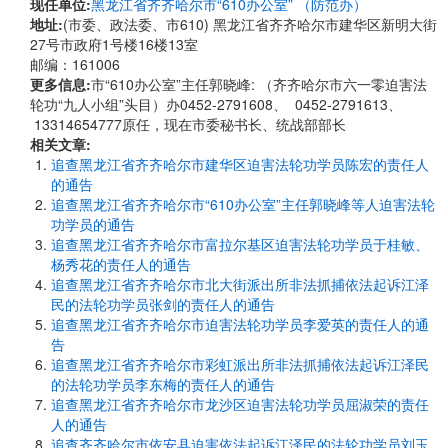
现任单位:
黑龙江省齐齐哈尔市“610办公室” （防范办）
地址:
(市委、政法委、市610) 黑龙江省齐齐哈尔市建华区新明大街
27号市政府1号楼16楼13室
邮编：161006
更多信息:
市“610办公室”主任郭晓峰: （齐齐哈尔市六一零迫害法
轮功“九人小组”头目）办0452-2791608、 0452-2791613、
13314654777原任，现在市委秘书长、统战部部长
相关文章:
追查黑龙江省齐齐哈尔市建华区迫害法轮功学员陈宏的责任人
的通告
追查黑龙江省齐齐哈尔市“610办公室”主任郭晓峰等人迫害法轮
功学员的通告
追查黑龙江省齐齐哈尔市富拉尔基区迫害法轮功学员于桂敏、
杨秀花的责任人的通告
追查黑龙江省齐齐哈尔市北大街派出所非法抓捕依法起诉江泽
民的法轮功学员张剑的责任人的通告
追查黑龙江省齐齐哈尔市迫害法轮功学员李爱英的责任人的通
告
追查黑龙江省齐齐哈尔市彩虹派出所非法抓捕依法起诉江泽民
的法轮功学员李东梅的责任人的通告
追查黑龙江省齐齐哈尔市龙沙区迫害法轮功学员屈淑荣的责任
人的通告
追查齐齐哈尔市依安县迫害依法起诉江泽民的法轮功学员刘玉