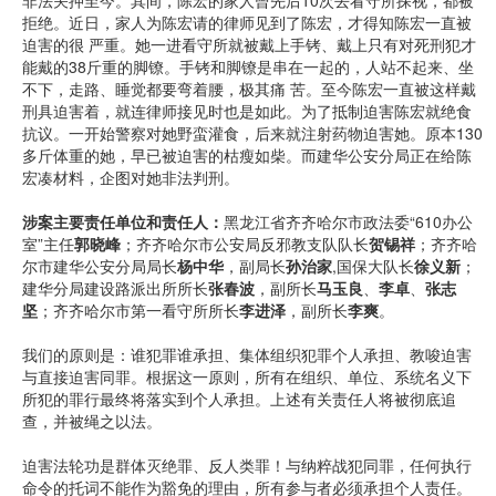
非法关押至今。其间，陈宏的家人曾先后10次去看守所探视，都被
拒绝。近日，家人为陈宏请的律师见到了陈宏，才得知陈宏一直被
迫害的很 严重。她一进看守所就被戴上手铐、戴上只有对死刑犯才
能戴的38斤重的脚镣。手铐和脚镣是串在一起的，人站不起来、坐
不下，走路、睡觉都要弯着腰，极其痛 苦。至今陈宏一直被这样戴
刑具迫害着，就连律师接见时也是如此。为了抵制迫害陈宏就绝食
抗议。一开始警察对她野蛮灌食，后来就注射药物迫害她。原本130
多斤体重的她，早已被迫害的枯瘦如柴。而建华公安分局正在给陈
宏凑材料，企图对她非法判刑。
涉案主要责任单位和责任人：
黑龙江省齐齐哈尔市政法委“610办公
室”主任
郭晓峰
；齐齐哈尔市公安局反邪教支队队长
贺锡祥
；齐齐哈
尔市建华公安分局局长
杨中华
，副局长
孙治家
,国保大队长
徐义新
；
建华分局建设路派出所所长
张春波
，副所长
马玉良
、
李卓
、
张志
坚
；齐齐哈尔市第一看守所所长
李进泽
，副所长
李爽
。
我们的原则是：谁犯罪谁承担、集体组织犯罪个人承担、教唆迫害
与直接迫害同罪。根据这一原则，所有在组织、单位、系统名义下
所犯的罪行最终将落实到个人承担。上述有关责任人将被彻底追
查，并被绳之以法。
迫害法轮功是群体灭绝罪、反人类罪！与纳粹战犯同罪，任何执行
命令的托词不能作为豁免的理由，所有参与者必须承担个人责任。