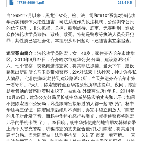
47739-5686-1.pdf
263.4 KB
自1999年7月以来，黑龙江省公、检、法、司和“610”系统对法轮功
学员实施群体灭绝性迫害，司法系统作为执法机构，公然剥夺公民
的信仰权利，非法抓捕、关押、酷刑虐待、庭审、无罪判刑，造成
众多法轮功学员致伤、致残、致死。特别是警察等执法人员公开犯
罪，其性质已黑社会化。本组织从即日起对下述迫害案立案追查。
追查案由简介：
法轮功学员陈宏，女，48岁，家住齐齐哈尔市建华
区。2013年9月27日，齐齐哈尔市建华公安 分局、建设路派出所
六、七个警察，突然闯进陈宏家，将其非法抓捕。当天下午，建设
路派出所副所长马玉良带领警察，2次对陈宏非法抄家，抄走许多私
人物品。 他们把陈宏劫持到建设路派出所，当天关进齐齐哈尔市第
一看守所。2天后，陈宏被转至新华路派出所非法提审。夜间，陈宏
趁看管她的警察睡着时走脱了。被迫在 外流离失所1年多。2014年
10月29日，建华公安分局局长杨中华威胁陈宏的丈夫和儿子：如果
不把陈宏送回公安局，凡是跟陈宏接触过的人都一起“收 拾”。杨中
华还再三保证：陈宏回来后绝对不判刑，办完手续立刻放人（陈宏
的儿子对此录了音。而杨中华担心恶行被曝光，就指使警察将陈宏
儿子的手机卡毁 了）。29日晚，杨中华指使他的地痞朋友韩树春带
上两个人冒充警察，哄骗陈宏的丈夫配合他们找到陈宏，将其送到
建华分局。当天陈宏被非法刑事拘留，关进齐 市第一看守所。一直