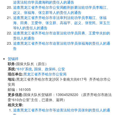
迫害法轮功学员龚海鸥的责任人的通告
追查黑龙江省齐齐哈尔市公安局酷刑折磨法轮功学员李顺江、
赵义、张福海、张立群等人的责任人的通告
追查黑龙江省齐齐哈尔市非法审判法轮功学员李顺江、张福
海、田勇、王爱华、张立群、高福平、赵义、张世民、宋玉兰
等9人的责任人的通告
追查黑龙江省齐齐哈尔市迫害法轮功学员田勇、王爱华夫妇的
责任人的通告
追查黑龙江省齐齐哈尔市迫害法轮功学员张福海的责任人的通
告
贺锡祥
职务:
国保大队长（原任）
系统:
“610”系统
,
国保、政保科
,
公安
现任单位:
黑龙江省齐齐哈尔市公安局
地址:
黑龙江省齐齐哈尔市龙沙区卜奎南大街617号 齐齐哈尔市公
安局
邮编：161005
更多信息:
国保大队长贺锡祥：13904529220 （原齐齐哈尔市政法
委“610办公室”主任，已退休、返聘）
相关文章:
追查黑龙江省齐齐哈尔市等迫害法轮功学员张剑的责任人的通