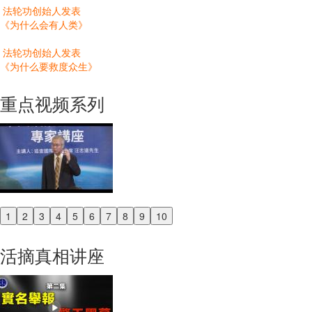
法轮功创始人发表
《为什么会有人类》
法轮功创始人发表
《为什么要救度众生》
重点视频系列
1
2
3
4
5
6
7
8
9
10
Previous
Next
活摘真相讲座