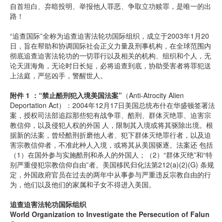
自首坦白、弃暗投明、举报他人罪恶、争取立功赎罪，是唯一的出
路！
“追查国际”全称为追查迫害法轮功国际组织，成立于2003年1月20
日，旨在帮助和协调国际社会正义力量及刑事机构，在全球范围内
彻底追查迫害法轮功的一切罪行以及相关的机构、组织和个人，无
论天涯海角，无论时日长短，必将追查到底，协助受害者将罪犯送
上法庭，严惩凶手，警醒世人。
附件 1 ：“禁止酷刑犯入境美国法案”
（Anti-Atrocity Alien
Deportation Act）：2004年12月17日美国总统布什在华盛顿签署法
案，授权司法部追踪那些犯有战争罪、酷刑、群体灭绝罪、迫害宗
教信仰，以及侵犯人权的外国 人，限制其入境或将其驱除出境。根
据新的法案，曾经酷刑折磨他人者、犯下群体灭绝罪行者，以及迫
害宗教信仰者，不准此种人入境，或将其从美国驱逐。法案还 包括
（1）在国外参与实施酷刑和杀人的外国人；（2）“群体灭绝”和“特
别严重侵犯宗教信仰自由”者。美国移民归化法第212(a)(2)(G) 条规
定，外国政府官员在过去的两年中从事参与严重违反宗教自由的行
为，他们以及他们的家属和子女不得进入美国。
追查迫害法轮功国际组织
World Organization to Investigate the Persecution of Falun