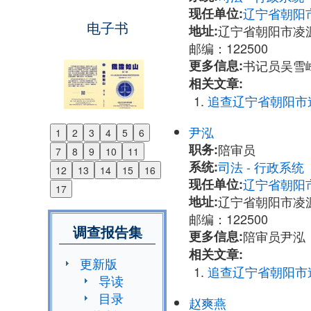
现任单位:
辽宁省朝阳
电子书
地址:
辽宁省朝阳市凌源
邮编：122500
更多信息:
书记员吴雪峰：
相关文章:
追查辽宁省朝阳市
尹泓
1
2
3
4
5
6
Previous
职务:
陪审员
7
8
9
10
11
Next
系统:
司法 - 行政系
12
13
14
15
16
现任单位:
辽宁省朝阳
17
地址:
辽宁省朝阳市凌源
邮编：122500
调查报告集
更多信息:
陪审员尹泓：0
相关文章:
更新版
追查辽宁省朝阳市
导读
目录
赵爽燕