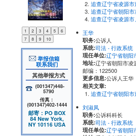
追查辽宁省凌源市
追查辽宁省朝阳市
追查辽宁省凌源市
1
2
3
4
5
6
王华
Previous
7
8
9
10
职务:
公诉人
Next
系统:
司法 - 行政系
现任单位:
辽宁省朝阳
举报信箱
地址:
辽宁省朝阳市凌源
联系我们
邮编：122500
其他举报方式
更多信息:
公诉人王华：办
相关文章:
(001347)448-
5790
追查辽宁省朝阳市
传真：
(001347)402-1444
刘淑凤
邮寄：PO BOX
职务:
公诉科科长
84 New York,
系统:
司法 - 行政系
NY 10116 USA
现任单位:
辽宁省朝阳