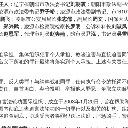
辽宁省朝阳市政法委书记
；朝阳市政法副书记
任人：
刘朝震
凌源市政法委书记
；凌源市政法委副书记、市“610
乔子峪
；凌源市公安局局长
，副局长
，国保大
鹏飞
张志儒
周文
、
；凌源市检察院检察长
，公诉科科长
郑兴武
罗明
刘淑凤
长
，代理审判员
，陪审员
，书记员
赵恩军
赵爽燕
尹泓
吴雪
谁承担、集体组织犯罪个人承担、教唆迫害与直接迫害同
名义下所犯的罪行最终将落实到个人承担。上述有关责任
罪、反人类罪！与纳粹战犯同罪，任何执行命令的托词不
责任。自首坦白、弃暗投明、举报他人罪恶、争取立功赎
迫害法轮功国际组织，成立于2003年1月20日，旨在帮
围内彻底追查迫害法轮功的一切罪行以及相关的机构、组
将追查到底，协助受害者将罪犯送上法庭，严惩凶手，警