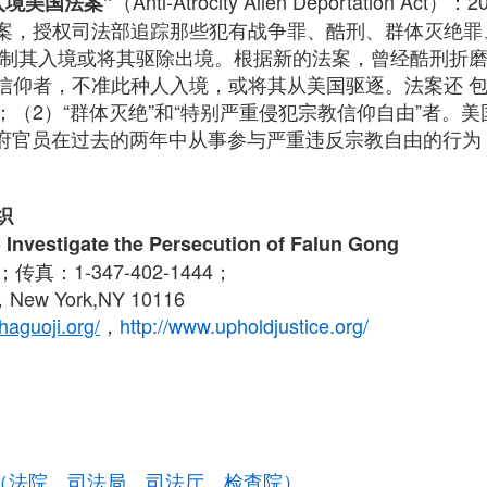
（Anti-Atrocity Alien Deportation A
入境美国法案”
案，授权司法部追踪那些犯有战争罪、酷刑、群体灭绝罪
限制其入境或将其驱除出境。根据新的法案，曾经酷刑折
信仰者，不准此种人入境，或将其从美国驱逐。法案还 包
（2）“群体灭绝”和“特别严重侵犯宗教信仰自由”者。美国移
外国政府官员在过去的两年中从事参与严重违反宗教自由的行
织
 Investigate the Persecution of Falun Gong
0；传真：1-347-402-1444；
ew York,NY 10116
haguoji.org/
，
http://www.upholdjustice.org/
统（法院，司法局，司法厅，检查院）