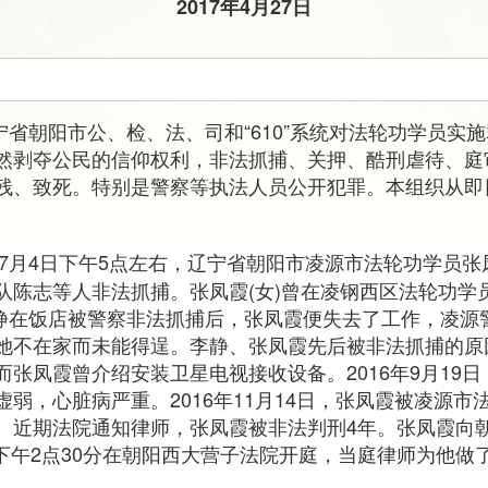
2017年4月27日
辽宁省朝阳市公、检、法、司和“610”系统对法轮功学员实
然剥夺公民的信仰权利，非法抓捕、关押、酷刑虐待、庭
残、致死。特别是警察等执法人员公开犯罪。本组织从即
6年7月4日下午5点左右，辽宁省朝阳市凌源市法轮功学员张
队陈志等人非法抓捕。张凤霞(女)曾在凌钢西区法轮功学
，李静在饭店被警察非法抓捕后，张凤霞便失去了工作，凌
她不在家而未能得逞。李静、张凤霞先后被非法抓捕的原
张凤霞曾介绍安装卫星电视接收设备。2016年9月19
弱，心脏病严重。2016年11月14日，张凤霞被凌源
。近期法院通知律师，张凤霞被非法判刑4年。张凤霞向
8日下午2点30分在朝阳西大营子法院开庭，当庭律师为他做