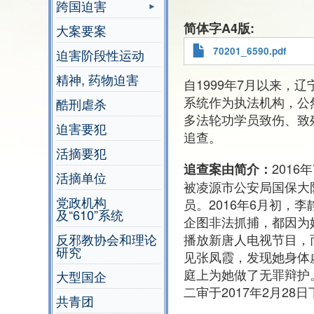
跨国迫害
简体字A4版
大案要案
70201_6590.pdf
迫害阶段性运动
精神, 药物迫害
自1999年7月以来，
系统作为执法机构，公
酷刑虐杀
多法轮功学员致伤、致
迫害要犯
追查。
活摘要犯
201
追查案由简介：
活摘单位
被凌源市公安局国保大
党政机构
员。2016年6月初
及“610”系统
企图非法抓捕，都因为
播放新唐人电视节目，而
反邪教协会和理论
研究
见张凤霞，发现她身体虚
庭上为她做了无罪辩护
大型国企
二审于2017年2月2
共青团