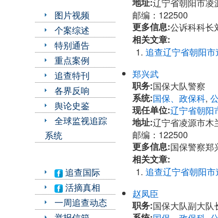
地址:
辽宁省朝阳市凌源
邮编：122500
图片视频
更多信息:
公诉科科长刘淑
个案综述
相关文章:
特别通告
追查辽宁省朝阳市
重点案例
郑兴武
追查特刊
职务:
国保大队警察
各界反响
系统:
国保、政保科
,
舆论史鉴
现任单位:
辽宁省朝阳
全球监视追踪
地址:
辽宁省凌源市木兰
邮编：122500
系统
更多信息:
国保警察郑兴武
相关文章:
追查辽宁省朝阳市
追查国际
活摘真相
赵凤臣
一周追查动态
职务:
国保大队副大队
举报信箱
系统:
国保、政保科
,