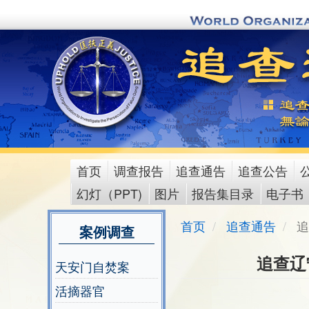
Skip
to
main
content
首页
调查报告
追查通告
追查公告
main
幻灯（PPT)
图片
报告集目录
电子书
menu
首页
追查通告
追
案例调查
追查辽
天安门自焚案
活摘器官