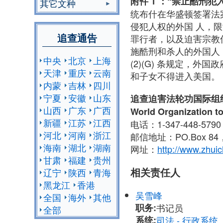
附件 1 ：“禁止酷刑犯
其它文种
统布什在华盛顿签署法
侵犯人权的外国 人，
追查通告
罪行者，以及迫害宗教
施酷刑和杀人的外国人；
中央
北京
上海
(2)(G) 条规定，
天津
重庆
云南
和子女不得进入美国。
内蒙
吉林
四川
宁夏
安徽
山东
追查迫害法轮功国际组
山西
广东
广西
World Organization to
新疆
江苏
江西
电话：1-347-448-579
河北
河南
浙江
邮信地址：PO.Box 84，N
海南
湖北
湖南
网址：
http://www.zhuic
甘肃
福建
贵州
相关责任人
辽宁
陕西
青海
黑龙江
香港
吴雪峰
全国
海外
其他
职务:
书记员
全部
系统:
司法 - 行政系