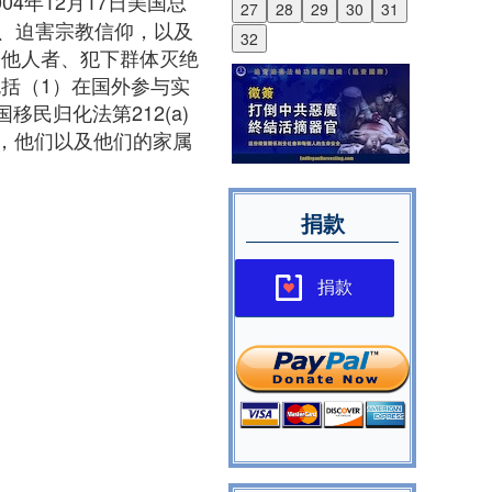
ct）：2004年12月17日美国总
27
28
29
30
31
、迫害宗教信仰，以及
32
磨他人者、犯下群体灭绝
括（1）在国外参与实
民归化法第212(a)
为，他们以及他们的家属
捐款
捐款