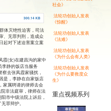
社会》
法轮功创始人发表
300.14 KB
《惊醒》
施群体灭绝性迫害，司法
法轮功创始人发表
审、无罪判刑，造成众
《法难》
日起对下述迫害案立案
法轮功创始人发表
《为什么会有人类》
凤霞(女)在建昌沟的家中
员李静的饭店当服务
法轮功创始人发表
源警察去张凤霞家骚扰，
《为什么要救度众
因是，李静在自家饭店
生》
日，家属聘请的律师去会
市法院非法庭审，律师在法
重点视频系列
朝阳市中级法院上诉后，
了无罪辩护。