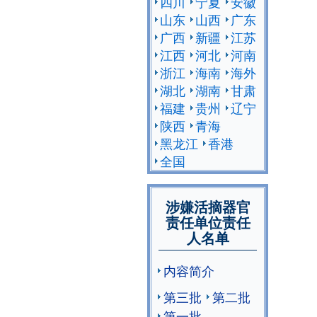
四川
宁夏
安徽
山东
山西
广东
广西
新疆
江苏
江西
河北
河南
浙江
海南
海外
湖北
湖南
甘肃
福建
贵州
辽宁
陕西
青海
黑龙江
香港
全国
涉嫌活摘器官
责任单位责任
人名单
内容简介
第三批
第二批
第一批