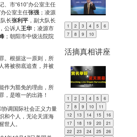
、市“610”办公室主任
”办公室主任
；凌源
张强
队队长
，副大队长
张利平
1
2
3
4
5
6
，公诉人
；凌源市
王华
Previous
7
8
9
10
；朝阳市中级法院院
峰
Next
活摘真相讲座
罪。根据这一原则，所
人将被彻底追查，并被
能作为豁免的理由，所
罪，是唯一的出路！
1
2
3
4
5
6
Previous
7
8
9
10
11
助和协调国际社会正义力量
Next
12
13
14
15
16
织和个人，无论天涯海
醒世人。
17
18
19
20
21
22
23
24
25
26