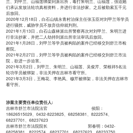
兰、刘甲兰、山福莲绑架到派出所，毒打朱明兰、山福莲，强迫她
们承认发放法轮功真相资料，并进行非法抄家。之后被勒索五千元
后放回。
2020年12月18日，白石山镇永青村治保主任张玉臣对刘甲兰等学员
进行骚扰，威胁学员不放弃信仰就判刑。
2021年1月13日，白石山森林派出所警察再次对刘甲兰、朱明兰进
行非法抄家，并把二人劫持到派出所非法审讯后放回。
2021年1月28日，刘甲兰等学员被构陷的案件已经移交到舒兰市检
察院。
2021年2月27日，刘甲兰等学员被构陷的案件已经移交到舒兰市法
院，欲进一步迫害。
2021年3月2日，刘甲兰、朱明兰、山福莲、吴俊芹、荣根祥5名法
轮功学员被绑架，非法关押在吉林市看守所。
2021年3月3日，王梅花、李艳凤、穆芹被绑架，非法关押在吉林市
看守所。
涉案主要责任单位责任人:
吉林市舒兰市法院法官 侯阳：
18626515029、0432-8223825、68258381、8222574、
68237701、68237623
吉林市舒兰市法院院长 郭春明：0432-
68258381、8222574、68237701、68237623、68233750