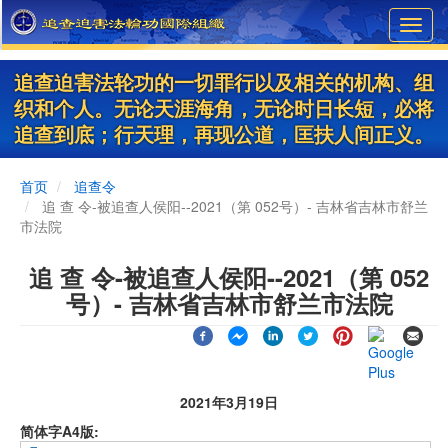
Skip
Toggl
to
navig
main
content
追查迫害法轮功的一切罪行以及相关的机构、组
织和个人。无论天涯海角，无论时日长短，必将
追查到底；行天理，再现公道，匡扶人间正义。
首页
追查令
追 查 令-被追查人侯阳--2021（第 052号）- 吉林省吉林市舒兰
市法院
追 查 令-被追查人侯阳--2021（第 052
号）- 吉林省吉林市舒兰市法院
2021年3月19日
简体字A4版