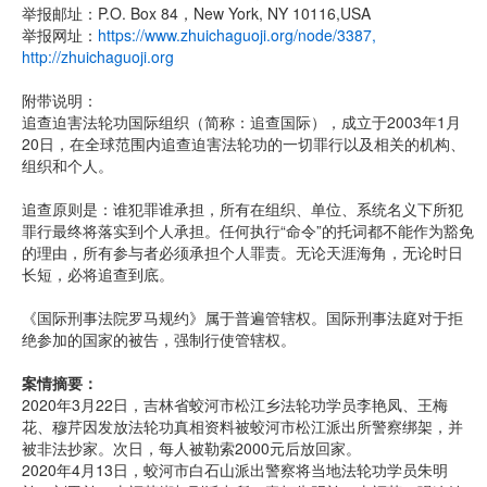
举报邮址：P.O. Box 84，New York, NY 10116,USA
举报网址：
https://www.zhuichaguoji.org/node/3387
,
http://zhuichaguoji.org
附带说明：
追查迫害法轮功国际组织（简称：追查国际），成立于2003年1月
20日，在全球范围内追查迫害法轮功的一切罪行以及相关的机构、
组织和个人。
追查原则是：谁犯罪谁承担，所有在组织、单位、系统名义下所犯
罪行最终将落实到个人承担。任何执行“命令”的托词都不能作为豁免
的理由，所有参与者必须承担个人罪责。无论天涯海角，无论时日
长短，必将追查到底。
《国际刑事法院罗马规约》属于普遍管辖权。国际刑事法庭对于拒
绝参加的国家的被告，强制行使管辖权。
案情摘要：
2020年3月22日，吉林省蛟河市松江乡法轮功学员李艳凤、王梅
花、穆芹因发放法轮功真相资料被蛟河市松江派出所警察绑架，并
被非法抄家。次日，每人被勒索2000元后放回家。
2020年4月13日，蛟河市白石山派出警察将当地法轮功学员朱明