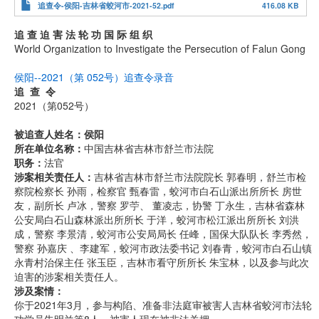
追查令-侯阳-吉林省蛟河市-2021-52.pdf
416.08 KB
追 查 迫 害 法 轮 功 国 际 组 织
World Organization to Investigate the Persecution of Falun Gong
侯阳--2021（第 052号）追查令录音
追 查 令
2021（第052号）
被追查人姓名：侯阳
所在单位名称：
中国吉林省吉林市舒兰市法院
职务：
法官
涉案相关责任人：
吉林省吉林市舒兰市法院院长 郭春明，舒兰市检
察院检察长 孙雨，检察官 甄春雷，蛟河市白石山派出所所长 房世
友，副所长 卢冰，警察 罗苧、 董凌志，协警 丁永生，吉林省森林
公安局白石山森林派出所所长 于洋，蛟河市松江派出所所长 刘洪
成，警察 李景清，蛟河市公安局局长 任峰，国保大队队长 李秀然，
警察 孙嘉庆 、李建军，蛟河市政法委书记 刘春青，蛟河市白石山镇
永青村治保主任 张玉臣，吉林市看守所所长 朱宝林，以及参与此次
迫害的涉案相关责任人。
涉及案情：
你于2021年3月，参与构陷、准备非法庭审被害人吉林省蛟河市法轮