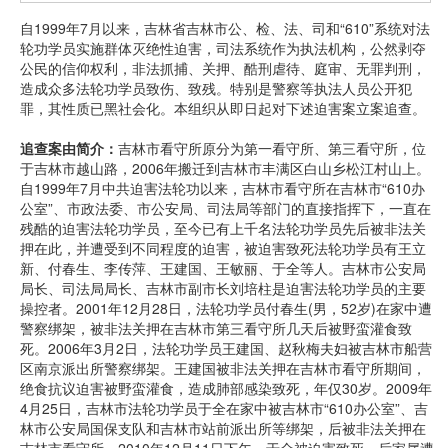
自1999年7月以来，吉林省吉林市公、检、法、司和“610”系统对法
轮功学员实施群体灭绝性迫害，司法系统作为执法机构，公然剥夺
公民的信仰权利，非法抓捕、关押、酷刑虐待、庭审、无罪判刑，
造成众多法轮功学员致伤、致残。特别是警察等执法人员公开犯
罪，其性质已黑社会化。本组织从即日起对下述迫害案立案追查。
追查案由简介：
吉林市看守所原分为第一看守所、第三看守所，位
于吉林市越山路，2006年搬迁到吉林市丰满区白山乡松江村山上。
自1999年7月中共迫害法轮功以来，吉林市看守所在吉林市“610办
公室”、市政法委、市公安局、司法局等部门的直接指挥下，一直在
残酷的迫害法轮功学员，至今已有上千名法轮功学员先后被非法关
押在此，并遭受到不同程度的迫害，被迫害致死法轮功学员有王立
新、付春生、李传萍、王建国、王敏丽、于全等人。吉林市公安局
局长、司法局局长、吉林市副市长刘培柱是迫害法轮功学员的主要
操控者。2001年12月28日，法轮功学员付春生(男，52岁)在家中遭
警察绑架，被非法关押在吉林市第三看守所几天后被野蛮灌食致
死。2006年3月2日，法轮功学员王建国、赵秋梅夫妇被吉林市船营
区南京派出所警察绑架。王建国被非法关押在吉林市看守所期间，
绝食抗议迫害被野蛮灌食，造成肺部感染致死，年仅30岁。2009年
4月25日，吉林市法轮功学员于全在家中被吉林市“610办公室”、吉
林市公安局国保支队和吉林市站前派出所等绑架，后被非法关押在