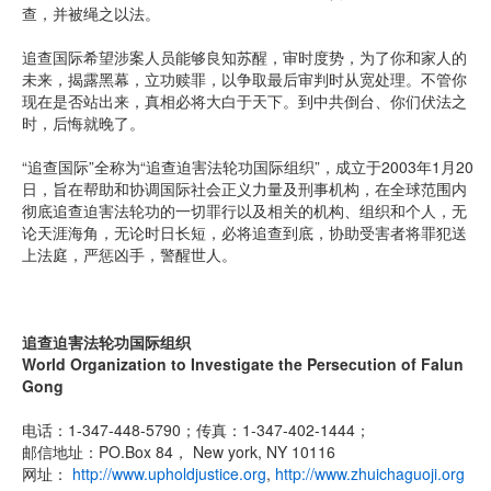
查，并被绳之以法。
追查国际希望涉案人员能够良知苏醒，审时度势，为了你和家人的
未来，揭露黑幕，立功赎罪，以争取最后审判时从宽处理。不管你
现在是否站出来，真相必将大白于天下。到中共倒台、你们伏法之
时，后悔就晚了。
“追查国际”全称为“追查迫害法轮功国际组织”，成立于2003年1月20
日，旨在帮助和协调国际社会正义力量及刑事机构，在全球范围内
彻底追查迫害法轮功的一切罪行以及相关的机构、组织和个人，无
论天涯海角，无论时日长短，必将追查到底，协助受害者将罪犯送
上法庭，严惩凶手，警醒世人。
追查迫害法轮功国际组织
World Organization to Investigate the Persecution of Falun
Gong
电话：1-347-448-5790；传真：1-347-402-1444；
邮信地址：PO.Box 84， New york, NY 10116
网址：
http://www.upholdjustice.org
,
http://www.zhuichaguoji.org