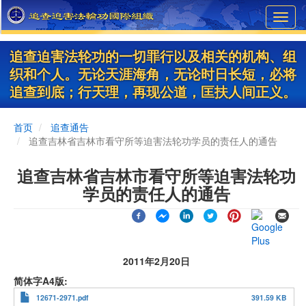
Skip
Toggl
to
navig
main
content
追查迫害法轮功的一切罪行以及相关的机构、组
织和个人。无论天涯海角，无论时日长短，必将
追查到底；行天理，再现公道，匡扶人间正义。
首页
追查通告
追查吉林省吉林市看守所等迫害法轮功学员的责任人的通告
追查吉林省吉林市看守所等迫害法轮功
学员的责任人的通告
2011年2月20日
简体字A4版
12671-2971.pdf
391.59 KB