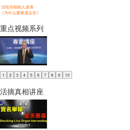
法轮功创始人发表
《为什么要救度众生》
重点视频系列
1
2
3
4
5
6
7
8
9
10
Previous
Next
活摘真相讲座