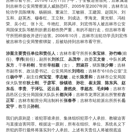
吉林市看守所。2010年12月11日下午，于全被迫害致死，后家属遭
到吉林市公安局警察派人威胁恐吓。2005年至2007年间，吉林市法
轮功学员陈继海、杨丽娟、董淑兰、王敏丽、王建国、赵国兴、刘
玉和、赵英杰、穆春红、王立秋、刘成达、李海龙、黄光郁、冯桂
荣、吴小红、张卜元、牛艳红、郑凤祥、刘宏伟等人被吉林市公安
局国保支队等酷刑折磨后都伤势严重，有的不能行走，但吉林市看
守所照样接收并进行迫害。2006年10月，吉林市法轮功学员刘宏伟
被吉林市公安局警察绑架，后被劫持到吉林市看守所。
涉案主要责任单位和责任人：
吉林市看守所所长
朱宝林
、
孙竹峰
(前
任)、
李伟
(前任)，副所长
刘长江
、
丛茂华
，政委
王文奎
，中队长
武
东方
，干事
朴刚
，警察
辛桂颖
（女）、
邢淑芬
，狱医
张少卿
；吉林
市副市长、政法委书记、公安局局长
刘培柱
；吉林市“610办公室”主
任
杨中平
，副主任
何宝玺
、
李志敏
，处长
陈景和
；吉林市公安局国
保大队警察
狄士刚
、
于彦军
、
徐镇诰
、
孙壮
、
崔太国
、
陈东风
、
赵
东岳
、
李贵
、
于泽弘
、
迟云昌
、
唐然炎
、
李超杰
、
毛剑峰
；吉林市
昌邑区公安分局国保大队队长
都兴泽
；吉林市龙潭区派出所警察
吉
正军
；吉林市船营分局法制科长
张春亭
；吉林市站前派出所所长
岳
宏宇
，教导员
孙刚
。
我们的原则是：谁犯罪谁承担、集体组织犯罪个人承担、教唆迫害
与直接迫害同罪。根据这一原则，所有在组织、单位、系统名义下
所犯的罪行最终将落实到个人承担。上述有关责任人将被彻底追