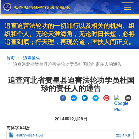
Skip
Toggl
to
navig
main
content
追查迫害法轮功的一切罪行以及相关的机构、组
织和个人。无论天涯海角，无论时日长短，必将
追查到底；行天理，再现公道，匡扶人间正义。
首页
追查通告
追查河北省赞皇县迫害法轮功学员杜国珍的责任人的通告
追查河北省赞皇县迫害法轮功学员杜国
珍的责任人的通告
2014年12月28日
简体字A4版
45877-4824-1.pdf
225.4 KB