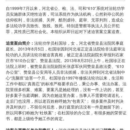
自1999年7月以来，河北省公、检、法、司和“610”系统对法轮功学
员实施群体灭绝性迫害，司法系统作为执法机构，公然剥夺公民的
信仰权利，非法抓捕、关押、酷刑虐待、庭审、无罪判刑，造成众
多法轮功学员致伤、致残、致死。特别是警察等执法人员公开犯
罪，其性质已黑社会化。本组织从即日起对下述迫害案立案追查。
追查案由简介：
法轮功学员杜国珍，女，河北省赞皇县法院民事庭
庭长。2013年8月5日，杜国珍因到河北省正定县法院给非法庭审法
轮功的人员讲法轮功被迫害真相，被正定县法院副院长举报到石家
庄市“610办公室”、赞皇县法院。2013年8月23日上午，杜国珍正在
法院上班时，被赞皇县法院副院长张彦军伙同赞皇县政法委、“610
办公室”、赞皇县公安局等人员非法抓捕，非法关押到河北省法制中
心“洗脑班”迫害一个月。杜国珍自1997年修炼法轮功以来，生活和
工作中都以“真善忍”的标准严格要求自己，秉公办事、依法办案。法
院里很多积案、难案、要案凡是她处理的，没有一件上访的，甚至
好多案子当庭调解。因为在她这里办案，当事人不需要吃请送礼，
走后门也没用，所以老百姓称呼她为“包青天”； 很多案件及时判决
并及时执行，不留任何后患，执行庭里的活没有一件是她留下的，
所以同事们称她为“杜铁案”；在杜国珍的办公室，有很多她的荣誉证
书，都是上级给予她工作的肯定。