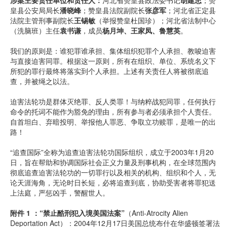
涉案主要责任单位和责任人：
河北省赞皇县政法委书记
胡建忠
；赞
皇县公安局局长
潘晓峰
；赞皇县法院副院长
张彦军
；河北省正定县
法院主管刑事副院长
王锡敏
（举报赞皇杜国珍）；河北省法制中心
（洗脑班）主任
袁书谦
，成员
杨月坤、王家凤、鲁慧英
。
我们的原则是：谁犯罪谁承担、集体组织犯罪个人承担、教唆迫害
与直接迫害同罪。根据这一原则，所有在组织、单位、系统名义下
所犯的罪行最终将落实到个人承担。上述有关责任人将被彻底追
查，并被绳之以法。
迫害法轮功是群体灭绝罪、反人类罪！与纳粹战犯同罪，任何执行
命令的托词不能作为豁免的理由，所有参与者必须承担个人责任。
自首坦白、弃暗投明、举报他人罪恶、争取立功赎罪，是唯一的出
路！
“追查国际”全称为追查迫害法轮功国际组织，成立于2003年1月20
日，旨在帮助和协调国际社会正义力量及刑事机构，在全球范围内
彻底追查迫害法轮功的一切罪行以及相关的机构、组织和个人，无
论天涯海角，无论时日长短，必将追查到底，协助受害者将罪犯送
上法庭，严惩凶手，警醒世人。
附件 1 ：“禁止酷刑犯入境美国法案”
（Anti-Atrocity Alien
Deportation Act）：2004年12月17日美国总统布什在华盛顿签署法