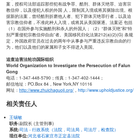
案，授权司法部追踪那些犯有战争罪、酷刑、群体灭绝罪、迫害宗
教信仰，以及侵犯人权的外国 人，限制其入境或将其驱除出境。根
据新的法案，曾经酷刑折磨他人者、犯下群体灭绝罪行者，以及迫
害宗教信仰者，不准此种人入境，或将其从美国驱逐。法案还 包括
（1）在国外参与实施酷刑和杀人的外国人；（2）“群体灭绝”和“特
别严重侵犯宗教信仰自由”者。美国移民归化法第212(a)(2)(G) 条规
定，外国政府官员在过去的两年中从事参与严重违反宗教自由的行
为，他们以及他们的家属和子女不得进入美国。
追查迫害法轮功国际组织
World Organization to Investigate the Persecution of Falun
Gong
电话：1-347-448-5790；传真：1-347-402-1444；
邮信地址：PO.Box 84，New York,NY 10116
网址：
http://www.zhuichaguoji.org/
，
http://www.upholdjustice.org/
相关责任人
王锡敏
职务:
副院长 (主管刑事)
系统:
司法 - 行政系统（法院，司法局，司法厅，检查院）
现任单位:
河北省石家庄市正定县法院