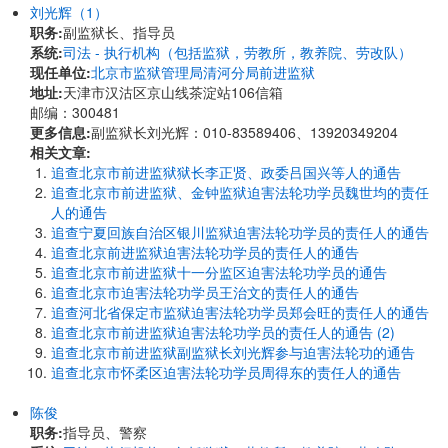
刘光辉（1）
职务:
副监狱长、指导员
系统:
司法 - 执行机构（包括监狱，劳教所，教养院、劳改队）
现任单位:
北京市监狱管理局清河分局前进监狱
地址:
天津市汉沽区京山线茶淀站106信箱
邮编：300481
更多信息:
副监狱长刘光辉：010-83589406、13920349204
相关文章:
追查北京市前进监狱狱长李正贤、政委吕国兴等人的通告
追查北京市前进监狱、金钟监狱迫害法轮功学员魏世均的责任
人的通告
追查宁夏回族自治区银川监狱迫害法轮功学员的责任人的通告
追查北京前进监狱迫害法轮功学员的责任人的通告
追查北京市前进监狱十一分监区迫害法轮功学员的通告
追查北京市迫害法轮功学员王治文的责任人的通告
追查河北省保定市监狱迫害法轮功学员郑会旺的责任人的通告
追查北京市前进监狱迫害法轮功学员的责任人的通告 (2)
追查北京市前进监狱副监狱长刘光辉参与迫害法轮功的通告
追查北京市怀柔区迫害法轮功学员周得东的责任人的通告
陈俊
职务:
指导员、警察