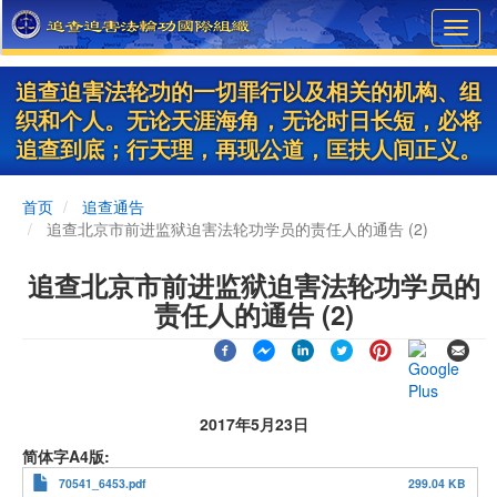
Skip
Toggl
to
navig
main
content
追查迫害法轮功的一切罪行以及相关的机构、组
织和个人。无论天涯海角，无论时日长短，必将
追查到底；行天理，再现公道，匡扶人间正义。
首页
追查通告
追查北京市前进监狱迫害法轮功学员的责任人的通告 (2)
追查北京市前进监狱迫害法轮功学员的
责任人的通告 (2)
2017年5月23日
简体字A4版
70541_6453.pdf
299.04 KB