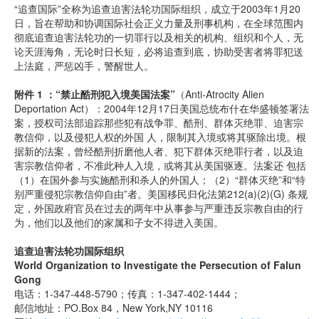
“追查国际”全称为追查迫害法轮功国际组织，成立于2003年1月20
日，旨在帮助和协调国际社会正义力量及刑事机构，在全球范围内
彻底追查迫害法轮功的一切罪行以及相关的机构、组织和个人，无
论天涯海角，无论时日长短，必将追查到底，协助受害者将罪犯送
上法庭，严惩凶手，警醒世人。
附件 1 ：“禁止酷刑犯入境美国法案”
（Anti-Atrocity Alien
Deportation Act）：2004年12月17日美国总统布什在华盛顿签署法
案，授权司法部追踪那些犯有战争罪、酷刑、群体灭绝罪、迫害宗
教信仰，以及侵犯人权的外国 人，限制其入境或将其驱除出境。根
据新的法案，曾经酷刑折磨他人者、犯下群体灭绝罪行者，以及迫
害宗教信仰者，不准此种人入境，或将其从美国驱逐。法案还 包括
（1）在国外参与实施酷刑和杀人的外国人；（2）“群体灭绝”和“特
别严重侵犯宗教信仰自由”者。美国移民归化法第212(a)(2)(G) 条规
定，外国政府官员在过去的两年中从事参与严重违反宗教自由的行
为，他们以及他们的家属和子女不得进入美国。
追查迫害法轮功国际组织
World Organization to Investigate the Persecution of Falun
Gong
电话：1-347-448-5790；传真：1-347-402-1444；
邮信地址：PO.Box 84，New York,NY 10116