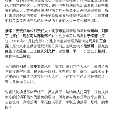
接见，就必须得先诬蔑法轮功，否则不准接见。张鸿儒家属当即拒
绝了刘光辉的这一无理要求，并问他有何法律规定家属接见狱中被
关押的亲人，首先得诬蔑法轮功？刘光辉拿不出任何法律依据，就
叫来清河分局的警察，称他要举报家属涉嫌宣传法轮功。目前前进
监狱负责关押迫害法轮功学员的主要监区是一监区和三监区。
涉案主要责任单位和责任人：北京市
监狱管理局局长
朱建华
、
刘振
宇（原任，现任司法部副部长）
；北京市司法局局长
于泓源
（原
任，2016年11月被免职）；北京市监狱管理局清河分局局长
王金
亮
；原北京市监狱管理局清河分局前进监狱监狱长
段炳川
，原九监
区指导员
陈俊
，三监区长
刘光辉
，狱警
姚一平
；一分监区长
柳刚
；
教育科长
王树友
。
我们的原则是：谁犯罪谁承担、集体组织犯罪个人承担、教唆迫害
与直接迫害同罪。根据这一原则，所有在组织、单位、系统名义下
所犯的罪行最终将落实到个人承担。上述有关责任人将被彻底追
查，并被绳之以法。
迫害法轮功是群体灭绝罪、反人类罪！与纳粹战犯同罪，任何执行
命令的托词不能作为豁免的理由，所有参与者必须承担个人责任。
自首坦白、弃暗投明、举报他人罪恶、争取立功赎罪，是唯一的出
路！