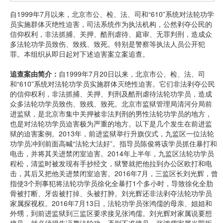
自1999年7月以来，北京市公、检、法、司和“610”系统对法轮功学
员实施群体灭绝性迫害，司法系统作为执法机构，公然剥夺公民的
信仰权利，非法抓捕、关押、酷刑虐待、庭审、无罪判刑，造成众
多法轮功学员致伤、致残、致死。特别是警察等执法人员公开犯
罪。本组织从即日起对下述迫害案立案追查。
追查案由简介：
自1999年7月20日以来，北京市公、检、法、司
和“610”系统对法轮功学员实施群体灭绝性迫害。它们非法剥夺公民
的信仰权利，非法抓捕、关押、判刑及酷刑虐待法轮功学员，造成
众多法轮功学员致伤、致残、致死。北京市监狱管理局清河分局前
进监狱，是北京市集中关押被非法判刑的男性法轮功学员的地方，
也是对法轮功学员迫害极为严重的地方。以下是几个发生在前进监
狱的迫害案例。2013年，前进监狱举行升旗仪式，九监区一位法轮
功学员冲到前面高喊“法轮大法好”。指导员陈俊将该学员抓住暴打和
电击，并将其关进禁闭室迫害。2014年上半年，九监区法轮功学员
程松，清监时被发现有手抄经文，狱警就把他拉到办公区欧打和电
击，其后又把他关进禁闭室迫害。2016年7月，三监区长刘光辉，曾
指使3个刑事犯将法轮功学员徐化全暴打1个多小时，导致徐化全肋
骨被打断、牙齿被打掉、头被打肿。刘光辉还非法剥夺法轮功学员
家属探视权。2016年7月13日，法轮功学员张鸿儒的母亲、姐姐和
外甥，到前进监狱到三监区要求接见张鸿儒。刘光辉对家属说要想