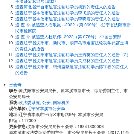
本溪县公安分局(更新)
追查河北省邢台市迫害法轮功学员胡辉的责任人的通告
追查辽宁省本溪市迫害法轮功学员李飞鹏的责任人的通告
追查辽宁省本溪市迫害法轮功学员李晓霞的责任人的通告
追 查 令-被追查人石敬昆 --2022（第 069号）-辽宁省沈阳市新
民市检察院
追 查 令-被追查人杜航伟--2022（第 076号）-中国公安部
追查辽宁省沈阳市、新民市、葫芦岛市迫害法轮功学员宫玉博
的责任人的通告
追查辽宁省沈阳市迫害法轮功学员王秀英的责任人的通告（2）
追查辽宁省沈阳市迫害法轮功学员关成林的责任人的通告
追查辽宁省沈阳市、锦州监狱迫害法轮功学员陈宇春的责任人
的通告
王会奇
职务:
原沈阳市公安局局长、原本溪市副市长、综治委副主任、市
公安局局长
系统:
政法委系统
,
公安
,
国家机关
现任单位:
辽宁省本溪市公安局
地址:
辽宁省本溪市平山区市府路9号 本溪市公安局
邮编：117000
更多信息:
沈阳市公安局局长王会奇：18841300006
原本溪市政法委综治委副主任、市公安局局长王会奇（2017.11至