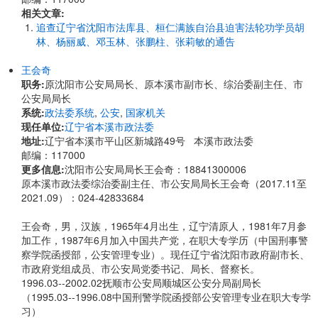
相关文章:
追查辽宁省沈阳市法库县、桓仁满族自治县迫害法轮功学员胡
林、杨丽威、邓玉林、张鹏柱、张莉敏的通告
王会奇
职务:
原沈阳市公安局局长、原本溪市副市长、综治委副主任、市
公安局局长
系统:
政法委系统
,
公安
,
国家机关
现任单位:
辽宁省本溪市政法委
地址:
辽宁省本溪市平山区新城路49号 本溪市政法委
邮编：117000
更多信息:
沈阳市公安局局长王会奇：18841300006
原本溪市政法委综治委副主任、市公安局局长王会奇（2017.11至
2021.09）：024-42833684
王会奇，男，汉族，1965年4月出生，辽宁清原人，1981年7月参
加工作，1987年6月加入中国共产党，在职大专学历（中国刑事警
察学院函授部，公安管理专业）。现任辽宁省沈阳市政府副市长、
市政府党组成员、市公安局党委书记、局长、督察长。
1996.03--2002.02抚顺市公安局顺城区公安分局副局长
（1995.03--1996.08中国刑警学院函授部公安管理专业在职大专学
习）