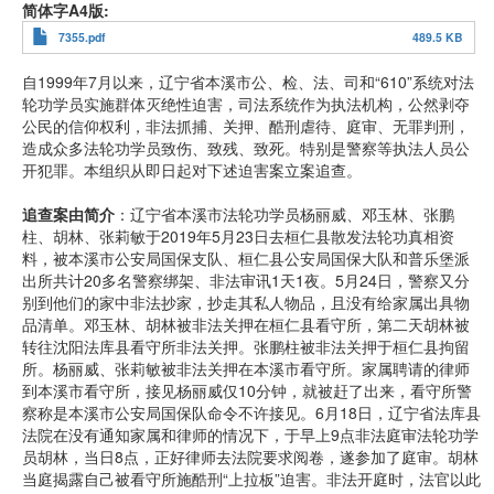
简体字A4版
7355.pdf
489.5 KB
自1999年7月以来，辽宁省本溪市公、检、法、司和“610”系统对法
轮功学员实施群体灭绝性迫害，司法系统作为执法机构，公然剥夺
公民的信仰权利，非法抓捕、关押、酷刑虐待、庭审、无罪判刑，
造成众多法轮功学员致伤、致残、致死。特别是警察等执法人员公
开犯罪。本组织从即日起对下述迫害案立案追查。
追查案由简介
：辽宁省本溪市法轮功学员杨丽威、邓玉林、张鹏
柱、胡林、张莉敏于2019年5月23日去桓仁县散发法轮功真相资
料，被本溪市公安局国保支队、桓仁县公安局国保大队和普乐堡派
出所共计20多名警察绑架、非法审讯1天1夜。5月24日，警察又分
别到他们的家中非法抄家，抄走其私人物品，且没有给家属出具物
品清单。邓玉林、胡林被非法关押在桓仁县看守所，第二天胡林被
转往沈阳法库县看守所非法关押。张鹏柱被非法关押于桓仁县拘留
所。杨丽威、张莉敏被非法关押在本溪市看守所。家属聘请的律师
到本溪市看守所，接见杨丽威仅10分钟，就被赶了出来，看守所警
察称是本溪市公安局国保队命令不许接见。6月18日，辽宁省法库县
法院在没有通知家属和律师的情况下，于早上9点非法庭审法轮功学
员胡林，当日8点，正好律师去法院要求阅卷，遂参加了庭审。胡林
当庭揭露自己被看守所施酷刑“上拉板”迫害。非法开庭时，法官以此