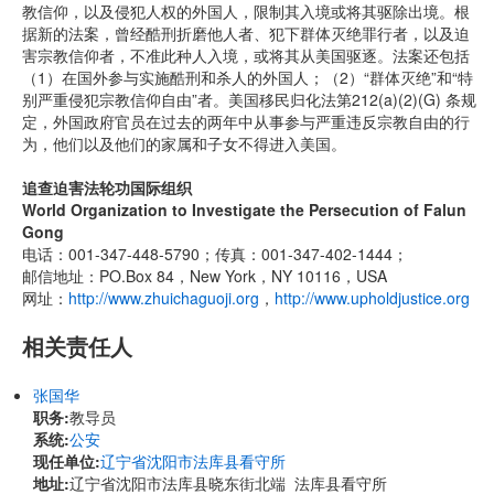
教信仰，以及侵犯人权的外国人，限制其入境或将其驱除出境。根
据新的法案，曾经酷刑折磨他人者、犯下群体灭绝罪行者，以及迫
害宗教信仰者，不准此种人入境，或将其从美国驱逐。法案还包括
（1）在国外参与实施酷刑和杀人的外国人；（2）“群体灭绝”和“特
别严重侵犯宗教信仰自由”者。美国移民归化法第212(a)(2)(G) 条规
定，外国政府官员在过去的两年中从事参与严重违反宗教自由的行
为，他们以及他们的家属和子女不得进入美国。
追查迫害法轮功国际组织
World Organization to Investigate the Persecution of Falun
Gong
电话：001-347-448-5790；传真：001-347-402-1444；
邮信地址：PO.Box 84，New York，NY 10116，USA
网址：
http://www.zhuichaguoji.org
，
http://www.upholdjustice.org
相关责任人
张国华
职务:
教导员
系统:
公安
现任单位:
辽宁省沈阳市法库县看守所
地址:
辽宁省沈阳市法库县晓东街北端 法库县看守所