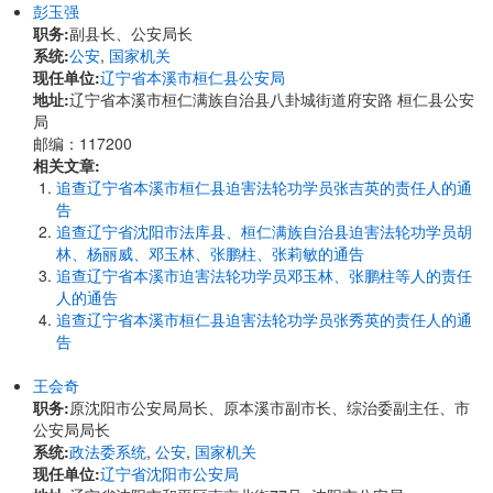
彭玉强
职务:
副县长、公安局长
系统:
公安
,
国家机关
现任单位:
辽宁省本溪市桓仁县公安局
地址:
辽宁省本溪市桓仁满族自治县八卦城街道府安路 桓仁县公安
局
邮编：117200
相关文章:
追查辽宁省本溪市桓仁县迫害法轮功学员张吉英的责任人的通
告
追查辽宁省沈阳市法库县、桓仁满族自治县迫害法轮功学员胡
林、杨丽威、邓玉林、张鹏柱、张莉敏的通告
追查辽宁省本溪市迫害法轮功学员邓玉林、张鹏柱等人的责任
人的通告
追查辽宁省本溪市桓仁县迫害法轮功学员张秀英的责任人的通
告
王会奇
职务:
原沈阳市公安局局长、原本溪市副市长、综治委副主任、市
公安局局长
系统:
政法委系统
,
公安
,
国家机关
现任单位:
辽宁省沈阳市公安局