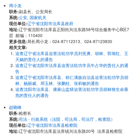
周小龙
职务:
副县长、公安局长
系统:
公安
,
国家机关
现任单位:
辽宁省沈阳市法库县政府
地址:
辽宁省沈阳市法库县正阳街兴法东路58号综合服务中心B区7
层 邮编：110400
更多信息:
局长周小龙：024-87112313、024-87123830
相关文章:
追查辽宁省法库县迫害法轮功学员刘宪勇、胡林、郭旭红、王
天娲的责任人的通告
追查辽宁省沈阳市法库县迫害法轮功学员牛占华的责任人的通
告
追查辽宁省沈阳市法库县、桓仁满族自治县迫害法轮功学员胡
林、杨丽威、邓玉林、张鹏柱、张莉敏的通告
追查沈阳市法库县、康家山监狱迫害法轮功学员胡林致生命垂
危的责任人的通告
赵晓峰
职务:
检察长
系统:
司法 - 行政系统（法院，司法局，司法厅，检查院）
现任单位:
辽宁省沈阳市法库县检察院
地址:
辽宁省沈阳市法库县法库镇兴法东路20号 法库县检察院