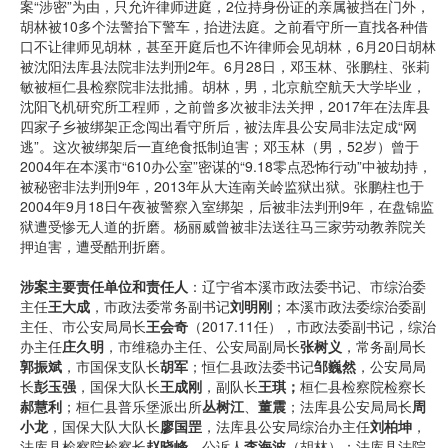
案“涉密”为由，只允许律师进庭，2位持身份证的亲属被挡在门外，
胡林被10多个法警抬下警车，抬进法庭。之前看守所一直找各种借
口不让律师见胡林，甚至开庭后也不许律师会见胡林，6月20日胡林
被沈阳法库县法院非法判刑2年。6月28日，邓玉林、张鹏柱、张莉
敏被桓仁县检察院非法批捕。胡林，男，北京航空航天大学毕业，
沈阳飞机研究所工程师，之前曾多次被非法关押，2017年在法库县
四家子乡被绑架正念闯出看守所后，被法库县公安局非法定成“网
逃”。这次被绑架后一直绝食抵制迫害；邓玉林（男，52岁）曾于
2004年在本溪市“610办公室”密谋的“9.18零点恐怖行动”中被劫持，
被秘密非法判刑9年，2013年从大连南关岭监狱出狱。张鹏柱也于
2004年9月18日午夜被警察入室绑架，后被非法判刑9年，在盘锦监
狱遭受惨无人道的折磨。杨丽威曾被非法送往马三家劳动教养院关
押迫害，遭受酷刑折磨。
涉案主要责任单位和责任人
：辽宁省本溪市政法委书记、市综治委
主任
王大成
，市政法委常务副书记
刘明刚
；本溪市政法委综治委副
主任、市公安局局长
王会奇
（2017.11任），市政法委副书记，综治
办主任
庄久明
，市维稳办主任、公安局副局长
张树义
，常务副局长
郭振斌
，市国保支队长
胡军
；恒仁县政法委书记
邹巍然
，公安局局
长
彭玉强
，国保大队长
王成刚
，副队长
王琪；
桓仁县检察院检察长
郝慧利
；桓仁县普乐堡派出所
丛树江
、
董震
；法库县公安局局长
周
小龙
，国保大队大队长
廖国罡
，法库县公安局综治办主任
刘柏坤
，
法库县检察院检察长
赵晓峰
，公诉人
李海波
（胡林）；法库县法院