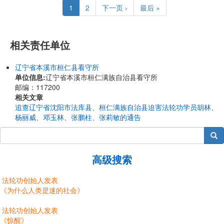
Current
1
Page
2
Next
下一页 ›
Last
最后 »
page
page
page
相关责任单位
辽宁省本溪市桓仁县看守所
单位信息:
​​辽宁省本溪市桓仁满族自治县看守所
邮编：117200
相关文章
追查辽宁省沈阳市法库县、桓仁满族自治县迫害法轮功学员胡林、
杨丽威、邓玉林、张鹏柱、张莉敏的通告
搜索
高级搜索
法轮功创始人发表
《为什么人类是迷的社会》
法轮功创始人发表
《惊醒》