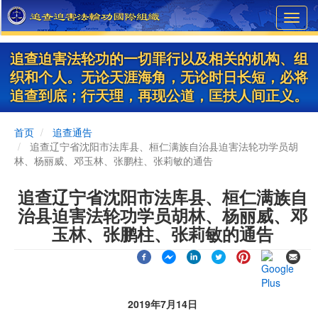
Skip
Toggl
to
navig
main
content
追查迫害法轮功的一切罪行以及相关的机构、组
织和个人。无论天涯海角，无论时日长短，必将
追查到底；行天理，再现公道，匡扶人间正义。
首页
追查通告
追查辽宁省沈阳市法库县、桓仁满族自治县迫害法轮功学员胡
林、杨丽威、邓玉林、张鹏柱、张莉敏的通告
追查辽宁省沈阳市法库县、桓仁满族自
治县迫害法轮功学员胡林、杨丽威、邓
玉林、张鹏柱、张莉敏的通告
2019年7月14日