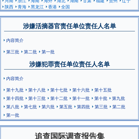
河南
浙江
海南
海外
湖北
湖南
甘肃
福建
贵州
辽宁
陕西
青海
黑龙江
香港
全国
涉嫌活摘器官责任单位责任人名单
内容简介
第三批
第二批
第一批
涉嫌犯罪责任单位责任人名单
内容简介
第十九批
第十八批
第十七批
第十六批
第十五批
第十四批
第十三批
第十二批
第十一批
第十批
第九批
第八批
第七批
第六批
第五批
第四批
第三批
第二批
第一批
追查国际调查报告集