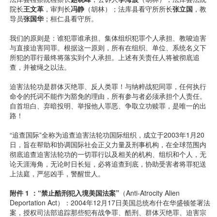
院长
王文革
，审判长
冯静
（胡林）；法库县看守所所长
张立国
，教
导员
张国华
；桓仁县看守所。
我们的原则是：谁犯罪谁承担、集体组织犯罪个人承担、教唆迫害
与直接迫害同罪。根据这一原则，所有在组织、单位、系统名义下
所犯的罪行最终将落实到个人承担。上述有关责任人将被彻底追
查，并被绳之以法。
迫害法轮功是群体灭绝罪、反人类罪！与纳粹战犯同罪，任何执行
命令的托词不能作为豁免的理由，所有参与者必须承担个人责任。
自首坦白、弃暗投明、举报他人罪恶、争取立功赎罪，是唯一的出
路！
“追查国际”全称为追查迫害法轮功国际组织，成立于2003年1月20
日，旨在帮助和协调国际社会正义力量及刑事机构，在全球范围内
彻底追查迫害法轮功的一切罪行以及相关的机构、组织和个人，无
论天涯海角，无论时日长短，必将追查到底，协助受害者将罪犯送
上法庭，严惩凶手，警醒世人。
附件 1 ：“禁止酷刑犯入境美国法案”
（Anti-Atrocity Alien
Deportation Act）：2004年12月17日美国总统布什在华盛顿签署法
案，授权司法部追踪那些犯有战争罪、酷刑、群体灭绝罪、迫害宗