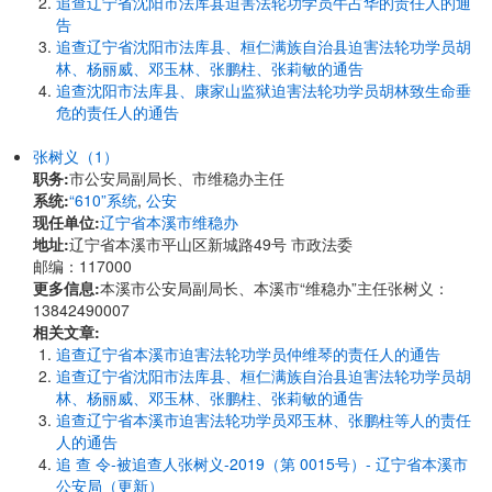
追查辽宁省沈阳市法库县迫害法轮功学员牛占华的责任人的通
告
追查辽宁省沈阳市法库县、桓仁满族自治县迫害法轮功学员胡
林、杨丽威、邓玉林、张鹏柱、张莉敏的通告
追查沈阳市法库县、康家山监狱迫害法轮功学员胡林致生命垂
危的责任人的通告
张树义（1）
职务:
市公安局副局长、市维稳办主任
系统:
“610”系统
,
公安
现任单位:
辽宁省本溪市维稳办
地址:
辽宁省本溪市平山区新城路49号 市政法委
邮编：117000
更多信息:
本溪市公安局副局长、本溪市“维稳办”主任张树义：
13842490007
相关文章:
追查辽宁省本溪市迫害法轮功学员仲维琴的责任人的通告
追查辽宁省沈阳市法库县、桓仁满族自治县迫害法轮功学员胡
林、杨丽威、邓玉林、张鹏柱、张莉敏的通告
追查辽宁省本溪市迫害法轮功学员邓玉林、张鹏柱等人的责任
人的通告
追 查 令-被追查人张树义-2019（第 0015号）- 辽宁省本溪市
公安局（更新）