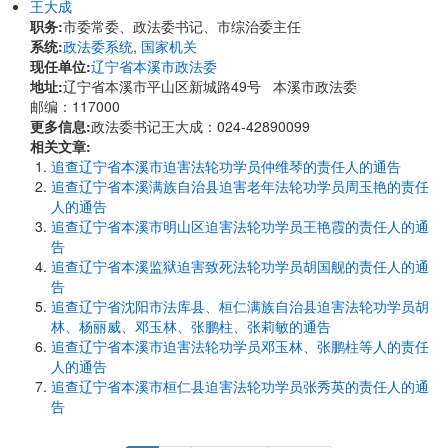
王大成
职务:
市委常委、政法委书记、市综治委主任
系统:
政法委系统
,
国家机关
现任单位:
辽宁省本溪市政法委
地址:
辽宁省本溪市平山区新城路49号 本溪市政法委
邮编：117000
更多信息:
政法委书记王大成：024-42890099
相关文章:
追查辽宁省本溪市迫害法轮功学员仲维琴的责任人的通告
追查辽宁省本溪满族自治县迫害老年法轮功学员周玉艳的责任
人的通告
追查辽宁省本溪市明山区迫害法轮功学员王艳霞的责任人的通
告
追查辽宁省本溪监狱迫害致死法轮功学员胡国舰的责任人的通
告
追查辽宁省沈阳市法库县、桓仁满族自治县迫害法轮功学员胡
林、杨丽威、邓玉林、张鹏柱、张莉敏的通告
追查辽宁省本溪市迫害法轮功学员邓玉林、张鹏柱等人的责任
人的通告
追查辽宁省本溪市桓仁县迫害法轮功学员张秀英的责任人的通
告
Pagination