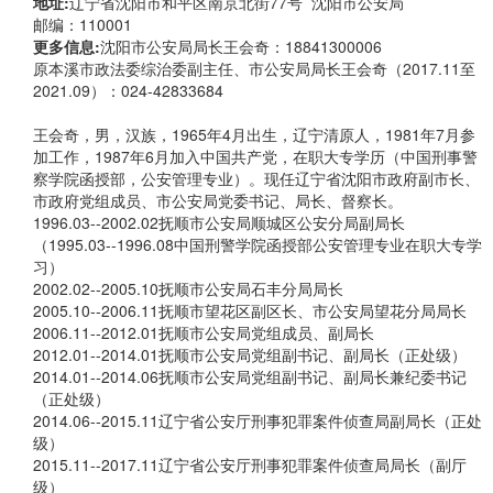
地址:
辽宁省沈阳市和平区南京北街77号 沈阳市公安局
邮编：110001
更多信息:
沈阳市公安局局长王会奇：18841300006
原本溪市政法委综治委副主任、市公安局局长王会奇（2017.11至
2021.09）：024-42833684
王会奇，男，汉族，1965年4月出生，辽宁清原人，1981年7月参
加工作，1987年6月加入中国共产党，在职大专学历（中国刑事警
察学院函授部，公安管理专业）。现任辽宁省沈阳市政府副市长、
市政府党组成员、市公安局党委书记、局长、督察长。
1996.03--2002.02抚顺市公安局顺城区公安分局副局长
（1995.03--1996.08中国刑警学院函授部公安管理专业在职大专学
习）
2002.02--2005.10抚顺市公安局石丰分局局长
2005.10--2006.11抚顺市望花区副区长、市公安局望花分局局长
2006.11--2012.01抚顺市公安局党组成员、副局长
2012.01--2014.01抚顺市公安局党组副书记、副局长（正处级）
2014.01--2014.06抚顺市公安局党组副书记、副局长兼纪委书记
（正处级）
2014.06--2015.11辽宁省公安厅刑事犯罪案件侦查局副局长（正处
级）
2015.11--2017.11辽宁省公安厅刑事犯罪案件侦查局局长（副厅
级）