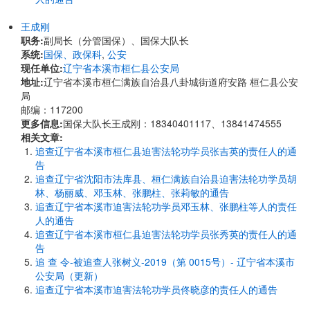
王成刚
职务:
副局长（分管国保）、国保大队长
系统:
国保、政保科
,
公安
现任单位:
辽宁省本溪市桓仁县公安局
地址:
辽宁省本溪市桓仁满族自治县八卦城街道府安路 桓仁县公安
局
邮编：117200
更多信息:
国保大队长王成刚：18340401117、13841474555
相关文章:
追查辽宁省本溪市桓仁县迫害法轮功学员张吉英的责任人的通
告
追查辽宁省沈阳市法库县、桓仁满族自治县迫害法轮功学员胡
林、杨丽威、邓玉林、张鹏柱、张莉敏的通告
追查辽宁省本溪市迫害法轮功学员邓玉林、张鹏柱等人的责任
人的通告
追查辽宁省本溪市桓仁县迫害法轮功学员张秀英的责任人的通
告
追 查 令-被追查人张树义-2019（第 0015号）- 辽宁省本溪市
公安局（更新）
追查辽宁省本溪市迫害法轮功学员佟晓彦的责任人的通告