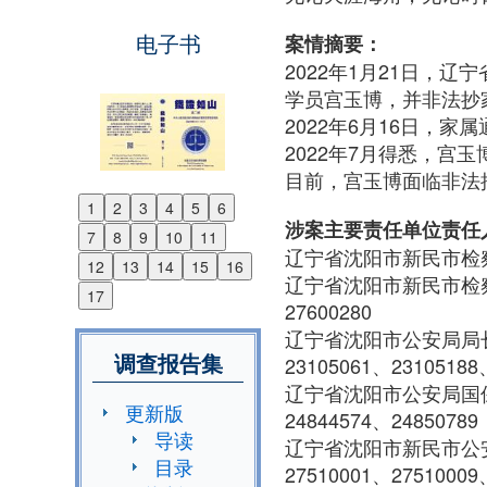
电子书
案情摘要：
2022年1月21日，
学员宫玉博，并非法抄
2022年6月16日，
2022年7月得悉，宫
目前，宫玉博面临非法
1
2
3
4
5
6
Previous
涉案主要责任单位责任
7
8
9
10
11
Next
辽宁省沈阳市新民市检
12
13
14
15
16
辽宁省沈阳市新民市检
17
27600280
辽宁省沈阳市公安局
调查报告集
23105061、23105188
辽宁省沈阳市公安局
更新版
24844574、24850789
导读
辽宁省沈阳市新民市公
目录
27510001、27510009