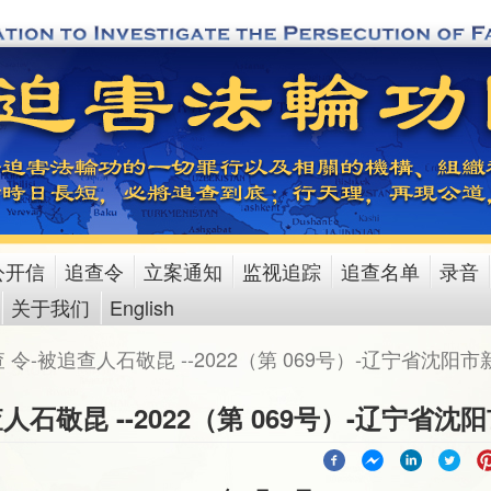
公开信
追查令
立案通知
监视追踪
追查名单
录音
关于我们
English
查 令-被追查人石敬昆 --2022（第 069号）-辽宁省沈阳
查人石敬昆 --2022（第 069号）-辽宁省