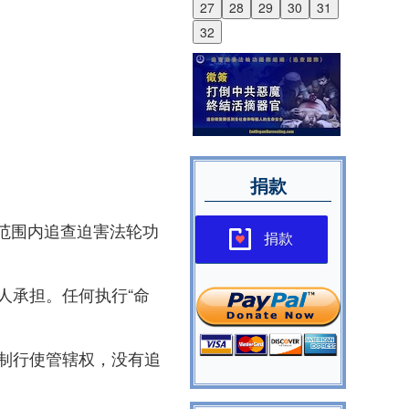
27
28
29
30
31
32
捐款
球范围内追查迫害法轮功
捐款
人承担。任何执行“命
制行使管辖权，没有追