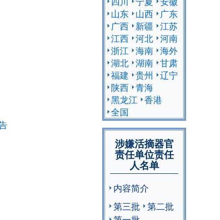
四川
宁夏
安徽
山东
山西
广东
广西
新疆
江苏
江西
河北
河南
浙江
海南
海外
湖北
湖南
甘肃
福建
贵州
辽宁
陕西
青海
黑龙江
香港
全国
告
涉嫌活摘器官
责任单位责任
人名单
内容简介
第三批
第二批
第一批