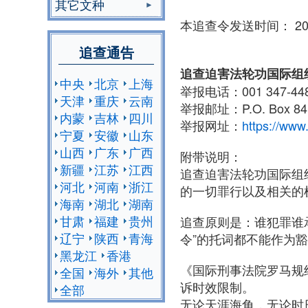
其它文种
本追查令发送时间： 20
追查通告
追查迫害法轮功国际组
中央
北京
上海
举报电话：001 347-448
天津
重庆
云南
举报邮址：P.O. Box 84，
内蒙
吉林
四川
举报网址：
https://www
宁夏
安徽
山东
山西
广东
广西
附带说明：
新疆
江苏
江西
追查迫害法轮功国际组织
河北
河南
浙江
的一切罪行以及相关的
海南
湖北
湖南
甘肃
福建
贵州
追查原则是：谁犯罪谁
辽宁
陕西
青海
令”的托词都不能作为
黑龙江
香港
《国际刑事法院罗马规
全国
海外
其他
诉时效限制。
全部
无论天涯海角，无论时