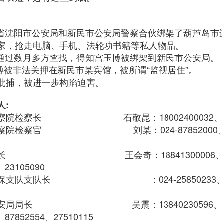
辽宁省沈阳市公安局和新民市公安局警察合伙绑架了葫芦岛
家，抢走电脑、手机、法轮功书籍等私人物品。
家属通过数月多方查找，得知宫玉博被绑架到新民市公安局。
玉博被非法关押在新民市某宾馆，被所谓“监视居住”。
批捕，被进一步构陷迫害。
人:
察院检察长 石敬昆：18002400032、024-8
察院检察官 刘某：024-87852000、878
局长 王会奇：18841300006、024-2
、23105090
国保支队支队长 ：024-25850233、28
安局局长 吴震：13840230596、024-2
、87852554、27510115