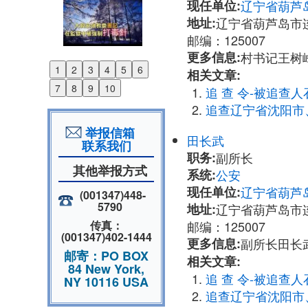
现任单位:
辽宁省葫芦
地址:
辽宁省葫芦岛市
邮编：125007
更多信息:
村书记王树峰：
1
2
3
4
5
6
相关文章:
Previous
7
8
9
10
追 查 令-被追查人
Next
追查辽宁省沈阳市
举报信箱
田长武
联系我们
职务:
副所长
其他举报方式
系统:
公安
现任单位:
辽宁省葫芦
(001347)448-
5790
地址:
辽宁省葫芦岛市
邮编：125007
传真：
(001347)402-1444
更多信息:
副所长田长武：1
邮寄：PO BOX
相关文章:
84 New York,
追 查 令-被追查人
NY 10116 USA
追查辽宁省沈阳市