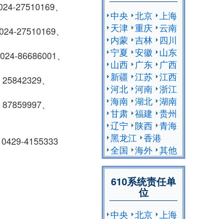
7510169、
中央
北京
上海
天津
重庆
云南
27510169、
内蒙
吉林
四川
宁夏
安徽
山东
686001、
山西
广东
广西
新疆
江苏
江西
42329、
河北
河南
浙江
海南
湖北
湖南
59997、
甘肃
福建
贵州
辽宁
陕西
青海
黑龙江
香港
9-4155333
全国
海外
其他
610系统责任单
位
中央
北京
上海