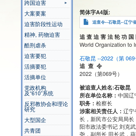
跨国迫害
简体字A4版
大案要案
追查令--石敬昆--辽宁省沈
迫害阶段性运动
精神, 药物迫害
追 查 迫 害 法 轮 功 国
World Organization to 
酷刑虐杀
迫害要犯
石敬昆 --2022（第 
追 查 令
活摘要犯
2022（第069号）
活摘单位
被追查人姓名:石敬昆
党政机构
及“610”系统
中国辽
所在单位名称：
检察长
职务：
反邪教协会和理论
研究
辽宁
涉案相关责任人：
长，新民市公安局局长
大型国企
阳市政法委书记 刘克
共青团
尧，副所长 田长武，