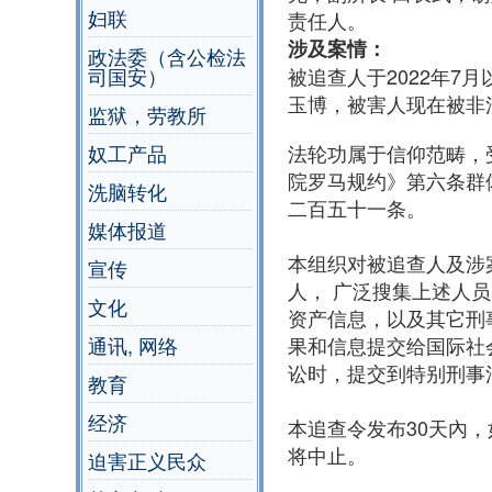
妇联
责任人。
涉及案情：
政法委（含公检法
被追查人于2022年
司国安）
玉博，被害人现在被非
监狱，劳教所
法轮功属于信仰范畴，
奴工产品
院罗马规约》第六条群
洗脑转化
二百五十一条。
媒体报道
本组织对被追查人及涉
宣传
人， 广泛搜集上述人
文化
资产信息，以及其它刑
果和信息提交给国际社
通讯, 网络
讼时，提交到特别刑事
教育
经济
本追查令发布30天內
将中止。
迫害正义民众