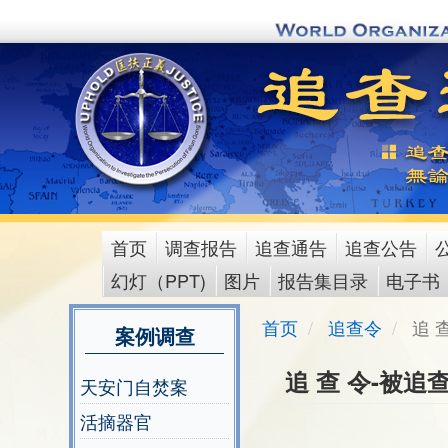
Skip
to
main
content
首页
调查报告
追查通告
追查公告
main
幻灯（PPT)
图片
报告集目录
电子书
menu
首页
追查令
追 
案例调查
追 查 令-被追
天安门自焚案
活摘器官