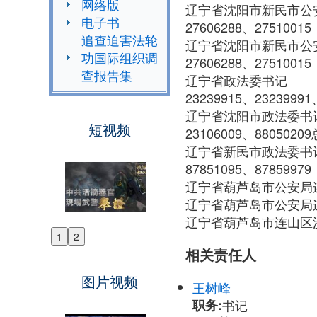
网络版
辽宁省沈阳市新民市公
电子书
27606288、27510015
追查迫害法轮
辽宁省沈阳市新民市公安
功国际组织调
27606288、27510015
查报告集
辽宁省政法委书记 
23239915、23239991
辽宁省沈阳市政法委
短视频
23106009、8805020
辽宁省新民市政法委
87851095、87859979
辽宁省葫芦岛市公安局连
辽宁省葫芦岛市公安局连山分
辽宁省葫芦岛市连山区
1
2
Previous
相关责任人
Next
图片视频
王树峰
职务:
书记