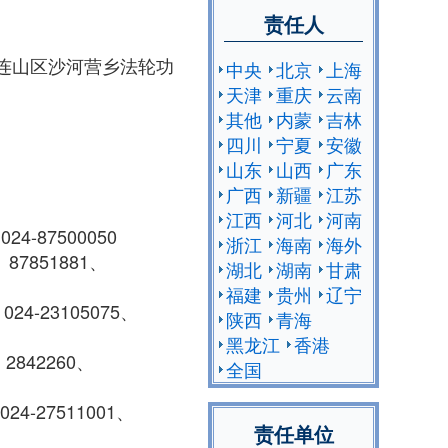
责任人
市连山区沙河营乡法轮功
中央
北京
上海
天津
重庆
云南
其他
内蒙
吉林
四川
宁夏
安徽
山东
山西
广东
广西
新疆
江苏
江西
河北
河南
7500050
浙江
海南
海外
51881、
湖北
湖南
甘肃
福建
贵州
辽宁
3105075、
陕西
青海
黑龙江
香港
42260、
全国
7511001、
责任单位