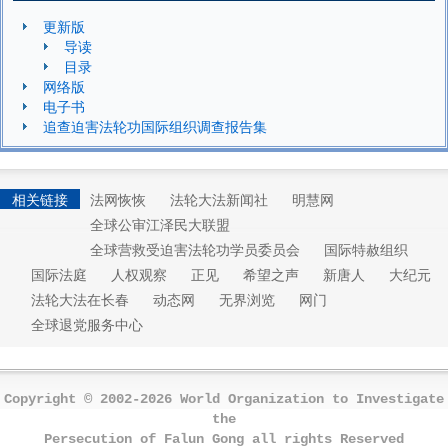
更新版
导读
目录
网络版
电子书
追查迫害法轮功国际组织调查报告集
相关链接
法网恢恢
法轮大法新闻社
明慧网
全球公审江泽民大联盟
全球营救受迫害法轮功学员委员会
国际特赦组织
国际法庭
人权观察
正见
希望之声
新唐人
大纪元
法轮大法在长春
动态网
无界浏览
网门
全球退党服务中心
Copyright © 2002-2026 World Organization to Investigate
the
Persecution of Falun Gong all rights Reserved