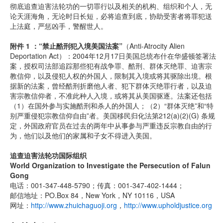
彻底追查迫害法轮功的一切罪行以及相关的机构、组织和个人，无
论天涯海角，无论时日长短，必将追查到底，协助受害者将罪犯送
上法庭，严惩凶手，警醒世人。
附件 1 ：“禁止酷刑犯入境美国法案”
（Anti-Atrocity Alien
Deportation Act）：2004年12月17日美国总统布什在华盛顿签署法
案，授权司法部追踪那些犯有战争罪、酷刑、群体灭绝罪、迫害宗
教信仰，以及侵犯人权的外国人，限制其入境或将其驱除出境。根
据新的法案，曾经酷刑折磨他人者、犯下群体灭绝罪行者，以及迫
害宗教信仰者，不准此种人入境，或将其从美国驱逐。法案还包括
（1）在国外参与实施酷刑和杀人的外国人；（2）“群体灭绝”和“特
别严重侵犯宗教信仰自由”者。美国移民归化法第212(a)(2)(G) 条规
定，外国政府官员在过去的两年中从事参与严重违反宗教自由的行
为，他们以及他们的家属和子女不得进入美国。
追查迫害法轮功国际组织
World Organization to Investigate the Persecution of Falun
Gong
电话：001-347-448-5790；传真：001-347-402-1444；
邮信地址：PO.Box 84，New York，NY 10116，USA
网址：
http://www.zhuichaguoji.org
，
http://www.upholdjustice.org