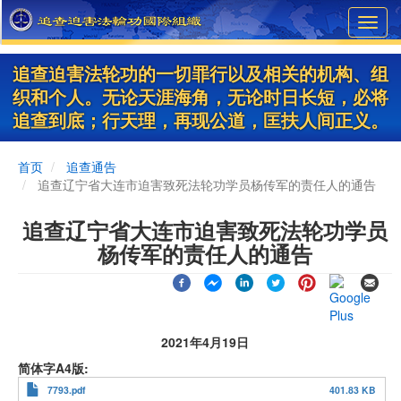
Skip
Toggl
to
navig
main
content
追查迫害法轮功的一切罪行以及相关的机构、组
织和个人。无论天涯海角，无论时日长短，必将
追查到底；行天理，再现公道，匡扶人间正义。
首页
追查通告
追查辽宁省大连市迫害致死法轮功学员杨传军的责任人的通告
追查辽宁省大连市迫害致死法轮功学员
杨传军的责任人的通告
2021年4月19日
简体字A4版
7793.pdf
401.83 KB