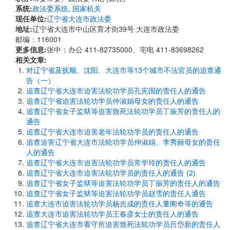
系统:
政法委系统
,
国家机关
现任单位:
辽宁省大连市政法委
地址:
辽宁省大连市中山区育才街39号 大连市政法委
邮编：116001
更多信息:
张中：办公 411-82735000、宅电 411-83698262
相关文章:
对辽宁省及抚顺、沈阳、大连市等13个城市不法官员的追查通
告（一）
追查辽宁省大连市迫害法轮功学员孔宪国的责任人的通告
追查辽宁省迫害法轮功学员仲淑娟母女的责任人的通告
追查辽宁省女子监狱等迫害致死法轮功学员丁振芳的责任人的
通告
追查辽宁省大连市迫害老年法轮功学员的责任人的通告
追查迫害辽宁省大连市法轮功学员仲淑娟、李秀丽母女的责任
人的通告
追查辽宁省大连市迫害法轮功学员常学玲的责任人的通告
追查辽宁省大连市迫害法轮功学员的责任人的通告 (2)
追查辽宁省女子监狱等迫害法轮功学员丁振芳的责任人的通告
追查辽宁省女子监狱等迫害法轮功学员赵雪的责任人通告
追查大连市迫害法轮功学员杨吉成的责任人董阁奇等的通告
追查大连市迫害法轮功学员王春彦女士的责任人的通告
追查辽宁省大连市看守所迫害致死法轮功学员吕岱新的责任人