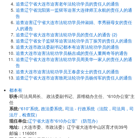
追查辽宁省大连市迫害老年法轮功学员的责任人的通告
追查辽宁省沈阳第一监狱等迫害大连律师王永航的责任人的通
告
追查迫害辽宁省大连市法轮功学员仲淑娟、李秀丽母女的责任
人的通告
追查辽宁省大连市迫害法轮功学员的责任人的通告 (2)
追查辽宁省女子监狱等迫害法轮功学员丁振芳的责任人的通告
追查大连市政法委副书记都本有迫害法轮功学员的通告
追查大连市迫害法轮功学员杨吉成的责任人董阁奇等的通告
追查辽宁省大连市迫害法轮功学员周美华一家人的责任人的通
告
追查大连市迫害法轮功学员王春彦女士的责任人的通告
追查辽宁省大连市迫害致死法轮功学员杨传军的责任人的通告
都本有
职务:
司法局局长、 政法委副书记、原维稳办主任、“610办公室”主
任
系统:
“610”系统
,
政法委系统
,
司法 - 行政系统（法院，司法局，司
法厅，检查院）
现任单位:
辽宁省大连市“610办公室” （防范办）
地址:
（大连市委、市政法委）辽宁省大连市中山区育才街39号
邮编：116001