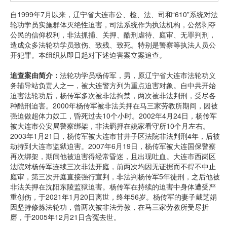
自1999年7月以来，辽宁省大连市公、检、法、司和“610”系统对法
轮功学员实施群体灭绝性迫害，司法系统作为执法机构，公然剥夺
公民的信仰权利，非法抓捕、关押、酷刑虐待、庭审、无罪判刑，
造成众多法轮功学员致伤、致残、致死。特别是警察等执法人员公
开犯罪。本组织从即日起对下述迫害案立案追查。
追查案由简介：
法轮功学员杨传军，男，原辽宁省大连市法轮功义
务辅导站负责人之一，被大连警方列为重点迫害对象。自中共开始
迫害法轮功后，杨传军多次被非法拘禁，两次被非法判刑，受尽各
种酷刑迫害。2000年杨传军被非法关押在马三家劳教所期间，因被
强迫做超体力奴工，昏死过去10个小时。2002年4月24日，杨传军
被大连市公安局警察绑架，非法羁押在姚家看守所10个月左右。
2003年1月21日，杨传军被大连市甘井子区法院非法判刑4年，后被
劫持到大连市监狱迫害。2007年6月19日，杨传军被大连国保警察
再次绑架，期间他被迫害得经常昏迷，且出现吐血。大连市西岗区
法院对杨传军连续三次非法开庭，前两次均因无证据而不得不中止
庭审，第三次开庭直接强行宣判，非法判杨传军5年徒刑，之后他被
非法关押在沈阳东陵监狱迫害。杨传军在持续的迫害中身体遭受严
重创伤，于2021年1月20日离世，终年56岁。杨传军的妻子戴芝娟
因坚持修炼法轮功，曾两次被非法劳教，在马三家劳教所受尽折
磨，于2005年12月21日含冤去世。