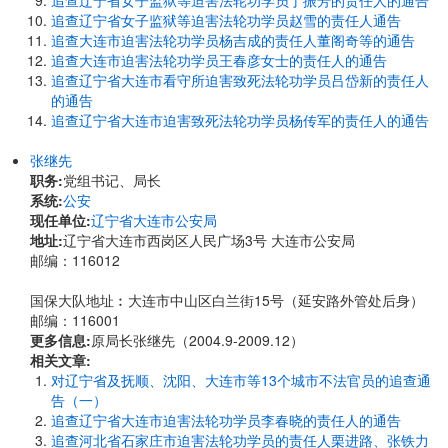
追查辽宁省女子监狱等迫害法轮功学员丁振芳的责任人的通告
追查辽宁省女子监狱等迫害法轮功学员赵雪的责任人通告
追查大连市迫害法轮功学员杨吉成的责任人董阁奇等的通告
追查大连市迫害法轮功学员王春彦女士的责任人的通告
追查辽宁省大连市看守所迫害致死法轮功学员吕岱新的责任人
的通告
追查辽宁省大连市迫害致死法轮功学员杨传军的责任人的通告
张继先
职务:
党组书记、局长
系统:
公安
现任单位:
辽宁省大连市公安局
地址:
辽宁省大连市西岗区人民广场3号 大连市公安局
邮编：116012
国保大队地址︰大连市中山区白兰街15号（延安路外管处后身）
邮编：116001
更多信息:
原局长张继先（2004.9-2009.12）
相关文章:
对辽宁省及抚顺、沈阳、大连市等13个城市不法官员的追查通
告（一）
追查辽宁省大连市迫害法轮功学员李春晓的责任人的通告
追查河北省石家庄市迫害法轮功学员的责任人栗进路、张铁力