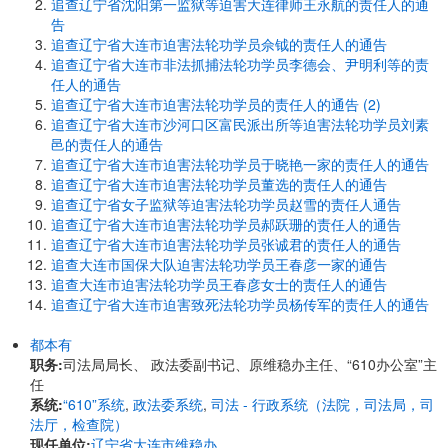
追查辽宁省沈阳第一监狱等迫害大连律师王永航的责任人的通
告
追查辽宁省大连市迫害法轮功学员佘钺的责任人的通告
追查辽宁省大连市非法抓捕法轮功学员李德会、尹明利等的责
任人的通告
追查辽宁省大连市迫害法轮功学员的责任人的通告 (2)
追查辽宁省大连市沙河口区富民派出所等迫害法轮功学员刘素
邑的责任人的通告
追查辽宁省大连市迫害法轮功学员于晓艳一家的责任人的通告
追查辽宁省大连市迫害法轮功学员董选的责任人的通告
追查辽宁省女子监狱等迫害法轮功学员赵雪的责任人通告
追查辽宁省大连市迫害法轮功学员郝跃珊的责任人的通告
追查辽宁省大连市迫害法轮功学员张诚君的责任人的通告
追查大连市国保大队迫害法轮功学员王春彦一家的通告
追查大连市迫害法轮功学员王春彦女士的责任人的通告
追查辽宁省大连市迫害致死法轮功学员杨传军的责任人的通告
都本有
职务:
司法局局长、 政法委副书记、原维稳办主任、“610办公室”主
任
系统:
“610”系统
,
政法委系统
,
司法 - 行政系统（法院，司法局，司
法厅，检查院）
现任单位:
辽宁省大连市维稳办