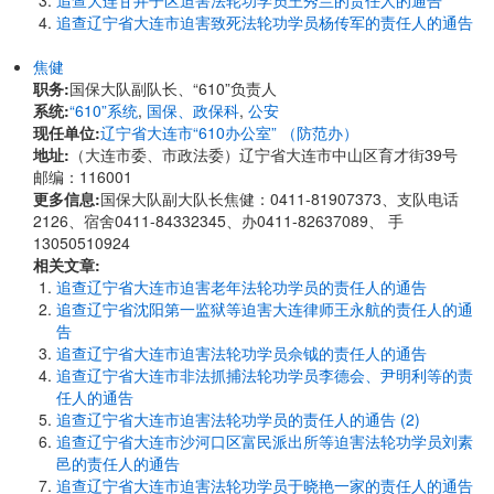
追查大连甘井子区迫害法轮功学员王秀兰的责任人的通告
追查辽宁省大连市迫害致死法轮功学员杨传军的责任人的通告
焦健
职务:
国保大队副队长、“610”负责人
系统:
“610”系统
,
国保、政保科
,
公安
现任单位:
辽宁省大连市“610办公室” （防范办）
地址:
（大连市委、市政法委）辽宁省大连市中山区育才街39号
邮编：116001
更多信息:
国保大队副大队长焦健：0411-81907373、支队电话
2126、宿舍0411-84332345、办0411-82637089、 手
13050510924
相关文章:
追查辽宁省大连市迫害老年法轮功学员的责任人的通告
追查辽宁省沈阳第一监狱等迫害大连律师王永航的责任人的通
告
追查辽宁省大连市迫害法轮功学员佘钺的责任人的通告
追查辽宁省大连市非法抓捕法轮功学员李德会、尹明利等的责
任人的通告
追查辽宁省大连市迫害法轮功学员的责任人的通告 (2)
追查辽宁省大连市沙河口区富民派出所等迫害法轮功学员刘素
邑的责任人的通告
追查辽宁省大连市迫害法轮功学员于晓艳一家的责任人的通告