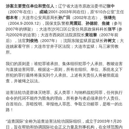
涉案主要责任单位和责任人：
辽宁省大连市原政法委书记
张中
（2007年在任）、
成城
(2001-2003年间在任)，原“610办公室”主任
都本有
；大连市公安局原局长
孙广田
（2002年左右）、
张继先
（2004.9-2009.12）, 国保支队警察
周震廷
、
孙德前
、
焦健
（参与
2007年的绑架）；大连市沙河口区公安分局原政保科科长
张平
(参
与2002年的迫害)；大连市西岗区法院原院长
黄祖黎
（2007年前
后），法官
刘俊艳
（2007年）；沈阳东陵监狱原监狱长
许树文
；大
连姚家看守所；大连市甘井子区法院；大连市监狱；马三家劳教
所。
我们的原则是：谁犯罪谁承担、集体组织犯罪个人承担、教唆迫害
与直接迫害同罪。根据这一原则，所有在组织、单位、系统名义下
所犯的罪行最终将落实到个人承担。上述有关责任人将被彻底追
查，并被绳之以法。
迫害法轮功是群体灭绝罪、反人类罪！与纳粹战犯同罪，任何执行
命令的托词不能作为豁免的理由，所有参与者必须承担个人责任。
自首坦白、弃暗投明、举报他人罪恶、争取立功赎罪，是唯一的出
路！
“追查国际”全称为追查迫害法轮功国际组织，成立于2003年1月20
日，旨在帮助和协调国际社会正义力量及刑事机构，在全球范围内