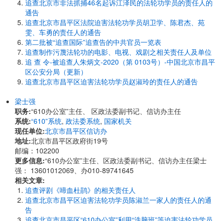
追查北京市非法抓捕46名起诉江泽民的法轮功学员的责任人的
通告
追查北京市昌平区法院迫害法轮功学员胡卫学、陈君杰、苑
雯、车勇的责任人的通告
第二批被“追查国际”追查告的中共官员一览表
追查制作污蔑法轮功的电影、电视、戏剧之相关责任人及单位
追 查 令-被追查人朱炳文-2020（第 0103号）-中国北京市昌平
区公安分局（更新）
追查北京市昌平区迫害法轮功学员赵淑玲的责任人的通告
梁士强
职务:
“610办公室”主任、 区政法委副书记、信访办主任
系统:
“610”系统
,
政法委系统
,
国家机关
现任单位:
北京市昌平区信访办
地址:
北京市昌平区政府街19号
邮编：102200
更多信息:
“610办公室”主任、区政法委副书记、信访办主任梁士
强： 13601012069、办010-89741645
相关文章:
追查评剧《啼血杜鹃》的相关责任人
追查北京市昌平区迫害法轮功学员陈淑兰一家人的责任人的通
告
追查北京市昌平区“610办公室”利用“洗脑班”等迫害法轮功学员