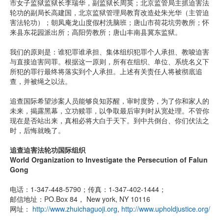
市女子监狱监狱长李瑞华，副监狱长周英；北京监管局主抓迫害法
轮功的副局长高建国，北京监狱管理局教育改造处朱光华（主管迫
害法轮功）；朝凤庵龙山度假村洗脑班；唐山市荷花坑劳教所；怀
来县东花园派出所；高阳劳教所；唐山丰南县冀东监狱。
我们的原则是：谁犯罪谁承担、集体组织犯罪个人承担、教唆迫害
与直接迫害同罪。根据这一原则，所有在组织、单位、系统名义下
所犯的罪行最终将落实到个人承担。上述有关责任人将被彻底追
查，并被绳之以法。
追查国际希望涉案人员能够良知苏醒，审时度势，为了你和家人的
未来，揭露黑幕，立功赎罪，以争取最后审判时从宽处理。不管你
现在是否站出来，真相必将大白于天下。到中共倒台、你们伏法之
时，后悔就晚了。
追查迫害法轮功国际组织
World Organization to Investigate the Persecution of Falun
Gong
电话：1-347-448-5790；传真：1-347-402-1444；
邮信地址：PO.Box 84， New york, NY 10116
网址：
http://www.zhuichaguoji.org
,
http://www.upholdjustice.org/