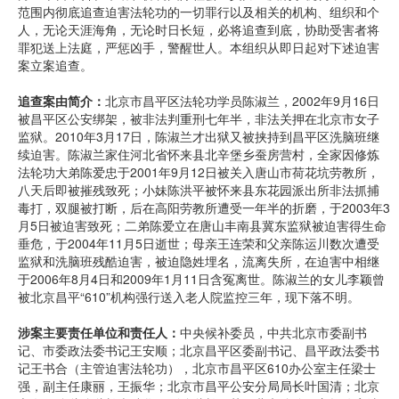
范围内彻底追查迫害法轮功的一切罪行以及相关的机构、组织和个
人，无论天涯海角，无论时日长短，必将追查到底，协助受害者将
罪犯送上法庭，严惩凶手，警醒世人。本组织从即日起对下述迫害
案立案追查。
追查案由简介：
北京市昌平区法轮功学员陈淑兰，2002年9月16日
被昌平区公安绑架，被非法判重刑七年半，非法关押在北京市女子
监狱。2010年3月17日，陈淑兰才出狱又被挟持到昌平区洗脑班继
续迫害。陈淑兰家住河北省怀来县北辛堡乡蚕房营村，全家因修炼
法轮功大弟陈爱忠于2001年9月12日被关入唐山市荷花坑劳教所，
八天后即被摧残致死；小妹陈洪平被怀来县东花园派出所非法抓捕
毒打，双腿被打断，后在高阳劳教所遭受一年半的折磨，于2003年3
月5日被迫害致死；二弟陈爱立在唐山丰南县冀东监狱被迫害得生命
垂危，于2004年11月5日逝世；母亲王连荣和父亲陈运川数次遭受
监狱和洗脑班残酷迫害，被迫隐姓埋名，流离失所，在迫害中相继
于2006年8月4日和2009年1月11日含冤离世。陈淑兰的女儿李颖曾
被北京昌平“610”机构强行送入老人院监控三年，现下落不明。
涉案主要责任单位和责任人：
中央候补委员，中共北京市委副书
记、市委政法委书记王安顺；北京昌平区委副书记、昌平政法委书
记王书合（主管迫害法轮功），北京市昌平区610办公室主任梁士
强，副主任康丽，王振华；北京市昌平公安分局局长叶国清；北京