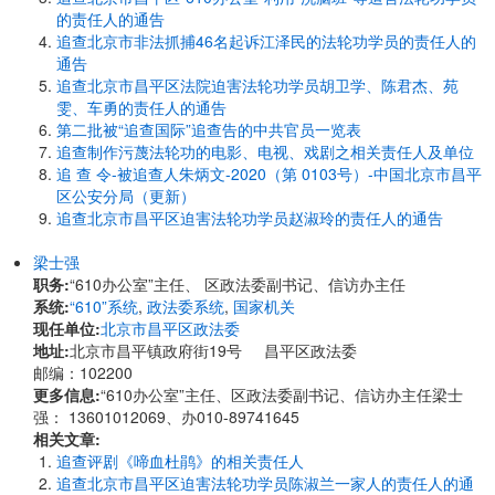
的责任人的通告
追查北京市非法抓捕46名起诉江泽民的法轮功学员的责任人的
通告
追查北京市昌平区法院迫害法轮功学员胡卫学、陈君杰、苑
雯、车勇的责任人的通告
第二批被“追查国际”追查告的中共官员一览表
追查制作污蔑法轮功的电影、电视、戏剧之相关责任人及单位
追 查 令-被追查人朱炳文-2020（第 0103号）-中国北京市昌平
区公安分局（更新）
追查北京市昌平区迫害法轮功学员赵淑玲的责任人的通告
梁士强
职务:
“610办公室”主任、 区政法委副书记、信访办主任
系统:
“610”系统
,
政法委系统
,
国家机关
现任单位:
北京市昌平区政法委
地址:
北京市昌平镇政府街19号 昌平区政法委
邮编：102200
更多信息:
“610办公室”主任、区政法委副书记、信访办主任梁士
强： 13601012069、办010-89741645
相关文章:
追查评剧《啼血杜鹃》的相关责任人
追查北京市昌平区迫害法轮功学员陈淑兰一家人的责任人的通