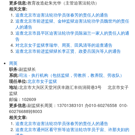
更多信息:
教育改造处朱光华（主管迫害法轮功）
相关文章:
追查北京市迫害法轮功学员张春芳的责任人的通告
追查北京市前进监狱、金钟监狱迫害法轮功学员魏世均的责任
人的通告
追查北京市昌平区迫害法轮功学员陈淑兰一家人的责任人的通
告
对北京女子监狱李瑞华、周英、田凤清等的追查通告
追查北京市前进监狱狱长李正贤、政委吕国兴等人的通告
周英
职务:
副监狱长
系统:
司法 - 执行机构（包括监狱，劳教所，教养院、劳改队）
现任单位:
北京市女子监狱
地址:
北京市大兴区天堂河庆丰路汇丰街润荷巷3号 北京市女子
监狱
邮编：102609
更多信息:
副监狱长周英：13701383101 办010-60276558 010-
60276688转8003
相关文章:
追查北京市迫害法轮功学员张春芳的责任人的通告
追查北京市通州区看守所等迫害法轮功学员于宙、许那夫妇的