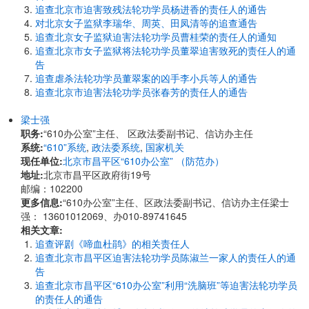
追查北京市迫害致残法轮功学员杨进香的责任人的通告
对北京女子监狱李瑞华、周英、田凤清等的追查通告
追查北京女子监狱迫害法轮功学员曹桂荣的责任人的通知
追查北京市女子监狱将法轮功学员董翠迫害致死的责任人的通
告
追查虐杀法轮功学员董翠案的凶手李小兵等人的通告
追查北京市迫害法轮功学员张春芳的责任人的通告
梁士强
职务:
“610办公室”主任、 区政法委副书记、信访办主任
系统:
“610”系统
,
政法委系统
,
国家机关
现任单位:
北京市昌平区“610办公室” （防范办）
地址:
北京市昌平区政府街19号
邮编：102200
更多信息:
“610办公室”主任、区政法委副书记、信访办主任梁士
强： 13601012069、办010-89741645
相关文章:
追查评剧《啼血杜鹃》的相关责任人
追查北京市昌平区迫害法轮功学员陈淑兰一家人的责任人的通
告
追查北京市昌平区“610办公室”利用“洗脑班”等迫害法轮功学员
的责任人的通告