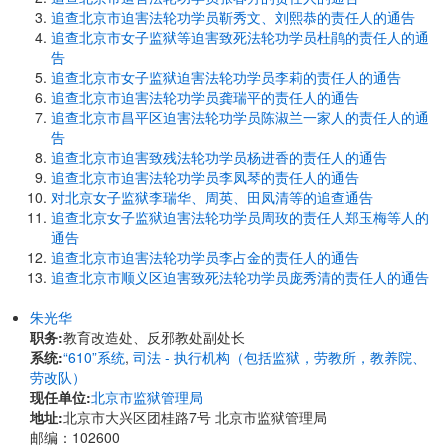
追查北京市迫害法轮功学员靳秀文、刘熙恭的责任人的通告
追查北京市女子监狱等迫害致死法轮功学员杜鹃的责任人的通
告
追查北京市女子监狱迫害法轮功学员李莉的责任人的通告
追查北京市迫害法轮功学员龚瑞平的责任人的通告
追查北京市昌平区迫害法轮功学员陈淑兰一家人的责任人的通
告
追查北京市迫害致残法轮功学员杨进香的责任人的通告
追查北京市迫害法轮功学员李凤琴的责任人的通告
对北京女子监狱李瑞华、周英、田凤清等的追查通告
追查北京女子监狱迫害法轮功学员周玫的责任人郑玉梅等人的
通告
追查北京市迫害法轮功学员李占金的责任人的通告
追查北京市顺义区迫害致死法轮功学员庞秀清的责任人的通告
朱光华
职务:
教育改造处、反邪教处副处长
系统:
“610”系统
,
司法 - 执行机构（包括监狱，劳教所，教养院、
劳改队）
现任单位:
北京市监狱管理局
地址:
北京市大兴区团桂路7号 北京市监狱管理局
邮编：102600