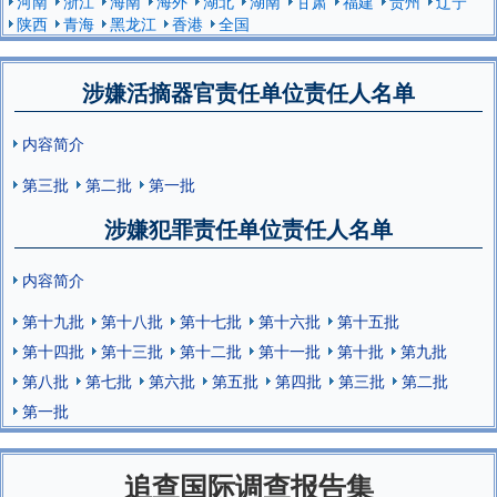
河南
浙江
海南
海外
湖北
湖南
甘肃
福建
贵州
辽宁
陕西
青海
黑龙江
香港
全国
涉嫌活摘器官责任单位责任人名单
内容简介
第三批
第二批
第一批
涉嫌犯罪责任单位责任人名单
内容简介
第十九批
第十八批
第十七批
第十六批
第十五批
第十四批
第十三批
第十二批
第十一批
第十批
第九批
第八批
第七批
第六批
第五批
第四批
第三批
第二批
第一批
追查国际调查报告集