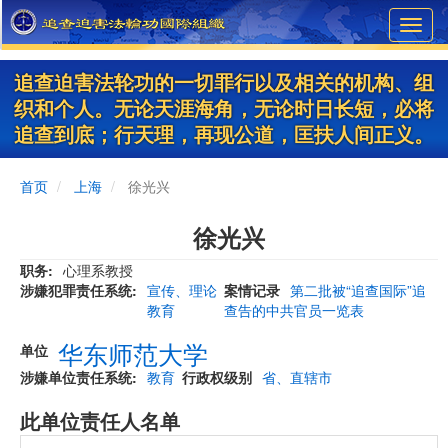
Skip
Toggl
to
navig
main
content
追查迫害法轮功的一切罪行以及相关的机构、组
织和个人。无论天涯海角，无论时日长短，必将
追查到底；行天理，再现公道，匡扶人间正义。
首页
上海
徐光兴
徐光兴
职务
心理系教授
涉嫌犯罪责任系统
宣传、理论
案情记录
第二批被“追查国际”追
教育
查告的中共官员一览表
华东师范大学
单位
涉嫌单位责任系统
教育
行政权级别
省、直辖市
此单位责任人名单