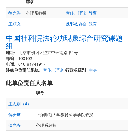
职务
徐光兴
心理系教授
宣传、理论
,
教育
王顺义
反邪教协会
,
教育
中国社科院法轮功现象综合研究课题
组
地址
北京市朝阳区望京中环南路甲1号
邮编：100102
电话
010-64741917
涉嫌单位责任系统
宣传、理论
行政权级别
中央
此单位责任人名单
职务
王志刚（4）
傅安球
上海师范大学教育科学学院教授
徐光兴
心理系教授