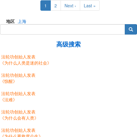
Pagination
Current
1
Page
2
Next
Next ›
Last
Last »
page
page
page
地区
上海
搜索
高级搜索
法轮功创始人发表
《为什么人类是迷的社会》
法轮功创始人发表
《惊醒》
法轮功创始人发表
《法难》
法轮功创始人发表
《为什么会有人类》
法轮功创始人发表
《为什么要救度众生》