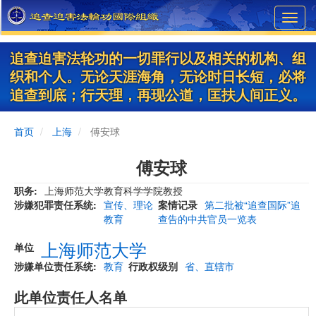
Skip
Toggl
to
navig
main
content
追查迫害法轮功的一切罪行以及相关的机构、组
织和个人。无论天涯海角，无论时日长短，必将
追查到底；行天理，再现公道，匡扶人间正义。
首页
上海
傅安球
傅安球
职务
上海师范大学教育科学学院教授
涉嫌犯罪责任系统
宣传、理论
案情记录
第二批被“追查国际”追
教育
查告的中共官员一览表
上海师范大学
单位
涉嫌单位责任系统
教育
行政权级别
省、直辖市
此单位责任人名单