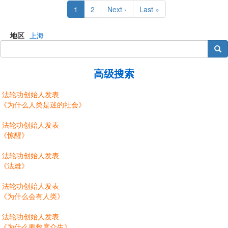
Pagination
Current
1
Page
2
Next
Next ›
Last
Last »
page
page
page
地区
上海
搜索
高级搜索
法轮功创始人发表
《为什么人类是迷的社会》
法轮功创始人发表
《惊醒》
法轮功创始人发表
《法难》
法轮功创始人发表
《为什么会有人类》
法轮功创始人发表
《为什么要救度众生》