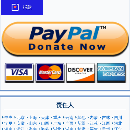
捐款
责任人
中央
北京
上海
天津
重庆
云南
其他
内蒙
吉林
四川
宁夏
安徽
山东
山西
广东
广西
新疆
江苏
江西
河北
河南
浙江
海南
海外
湖北
湖南
甘肃
福建
贵州
辽宁