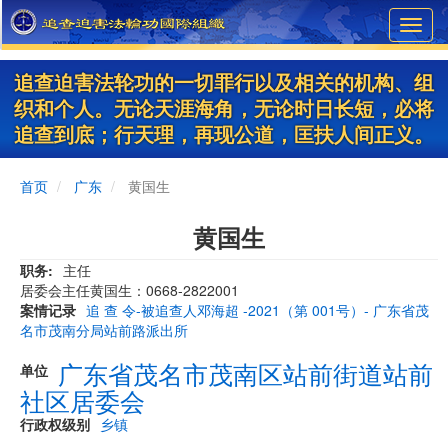
Skip
Toggl
to
navig
main
content
追查迫害法轮功的一切罪行以及相关的机构、组
织和个人。无论天涯海角，无论时日长短，必将
追查到底；行天理，再现公道，匡扶人间正义。
首页
广东
黄国生
黄国生
职务
主任
居委会主任黄国生：0668-2822001
案情记录
追 查 令-被追查人邓海超 -2021（第 001号）- 广东省茂
名市茂南分局站前路派出所
广东省茂名市茂南区站前街道站前
单位
社区居委会
行政权级别
乡镇