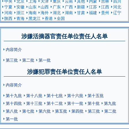
中央
北京
上海
天津
重庆
云南
其他
内蒙
吉林
四川
宁夏
安徽
山东
山西
广东
广西
新疆
江苏
江西
河北
河南
浙江
海南
海外
湖北
湖南
甘肃
福建
贵州
辽宁
陕西
青海
黑龙江
香港
全国
涉嫌活摘器官责任单位责任人名单
内容简介
第三批
第二批
第一批
涉嫌犯罪责任单位责任人名单
内容简介
第十九批
第十八批
第十七批
第十六批
第十五批
第十四批
第十三批
第十二批
第十一批
第十批
第九批
第八批
第七批
第六批
第五批
第四批
第三批
第二批
第一批