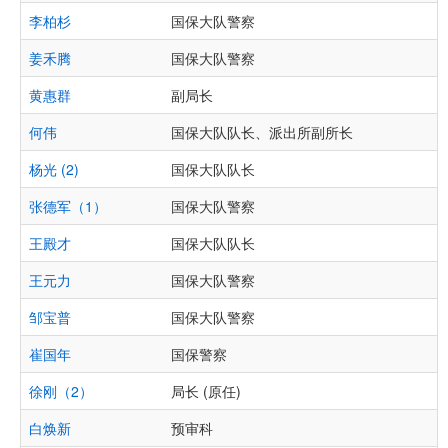
李柏杉
国保大队警察
姜禾腾
国保大队警察
黄惠群
副局长
何伟
国保大队队长、派出所副所长
杨光 (2)
国保大队队长
张德军（1）
国保大队警察
王殿才
国保大队队长
王元力
国保大队警察
邹宝普
国保大队警察
崔国年
国保警察
徐刚（2）
局长 (原任)
白焕新
预审科