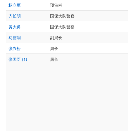
杨立军
预审科
齐长明
国保大队警察
黄大勇
国保大队警察
马德润
副局长
张兴桥
局长
张国臣 (1)
局长