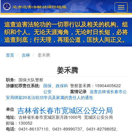
Skip
Toggl
to
navig
main
content
追查迫害法轮功的一切罪行以及相关的机构、组
织和个人。无论天涯海角，无论时日长短，必将
追查到底；行天理，再现公道，匡扶人间正义。
首页
吉林
姜禾腾
姜禾腾
职务
国保大队警察
涉嫌犯罪责任系统
国保、政保科
警察姜禾腾：15904405622
公安
案情记录
追查吉林省长春市公
安局绑架20名法轮功学员及家属的责任人的通告
吉林省长春市宽城区公安分局
单位
地址
吉林省长春市宽城区新月路1000号 宽城区公安分局
邮编：130052
电话
0431-86137110、0431-89990737、0431-82798052、