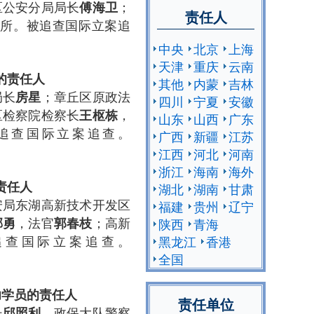
区公安分局局长
；
傅海卫
责任人
所。被追查国际立案追
中央
北京
上海
天津
重庆
云南
的
责任人
其他
内蒙
吉林
局长
；章丘区原政法
房星
四川
宁夏
安徽
区检察院检察长
，
王枢栋
山东
山西
广东
追查国际立案追查。
广西
新疆
江苏
江西
河北
河南
浙江
海南
海外
责任人
湖北
湖南
甘肃
安局东湖高新技术开发区
福建
贵州
辽宁
，法官
；高新
邢勇
郭春枝
陕西
青海
追查国际立案追查。
黑龙江
香港
全国
功学员的
责任人
责任单位
长
，政保大队警察
邱照利