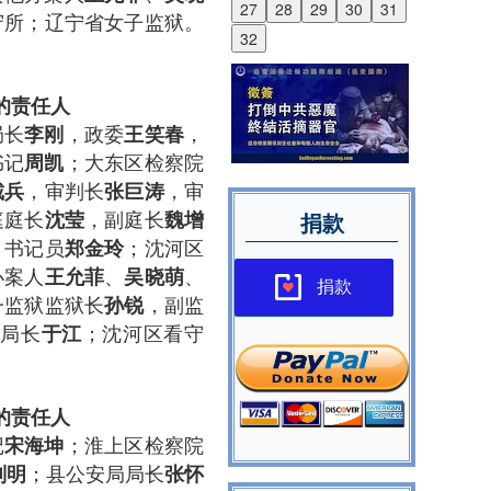
27
28
29
30
31
守所；辽宁省女子监狱。
32
的
责任人
局长
，政委
，
李刚
王笑春
书记
；大东区检察院
周凯
，审判长
，审
戴兵
张巨涛
庭庭长
，副庭长
沈莹
魏增
捐款
，书记员
；沈河区
郑金玲
办案人
、
、
王允菲
吴晓萌
捐款
一监狱监狱长
，副监
孙锐
局局长
；沈河区看守
于江
的
责任人
记
；淮上区检察院
宋海坤
；县公安局局长
刘明
张怀