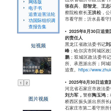
网络版
、
、
张在兵
邵智龙
王志
电子书
察院检察长
，公
王洪松
追查迫害法轮
市看守所；沂水县看守
功国际组织调
查报告集
•
2025年8月30日追
的
责任人
黑龙江省政法委书记
刘
短视频
；哈尔滨市阿城区政
峰
；双城区政法委书
鹏
所、承恩派出所；阿城
追查。
https://www.zhu
•
2025年8月30日追
1
2
Previous
河北省石家庄市政法委
Next
警察
；
刘力军，
陶玉鸿
图片视频
桥西区振头派出所所长
石家庄市第二看守所所