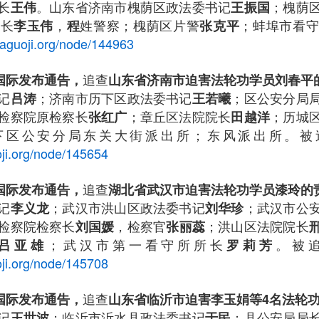
长
。山东省济南市槐荫区政法委书记
；槐荫
王伟
王振国
所长
，
姓警察；槐荫区片警
；蚌埠市看守
李玉伟
程
张克平
haguoji.org/node/144963
追查
查国际发布通告，
山东省济南市迫害法轮功学员刘春平
记
；济南市历下区政法委书记
；区公安分局
吕涛
王若曦
检察院原检察长
；章丘区法院院长
；历城
张红广
田越洋
下区公安分局东关大街派出所；东风派出所。被
ji.org/node/145654
追查
查国际发布通告，
湖北省武汉市迫害法轮功学员漆玲的
记
；武汉市洪山区政法委书记
；武汉市公
李义龙
刘华珍
检察院检察长
，检察官
；洪山区法院院长
刘国媛
张丽蕊
；武汉市第一看守所所长
。被
吕亚雄
罗莉芳
ji.org/node/145708
追查
查国际发布通告，
山东省临沂市迫害李玉娟等
4名法轮
记
；临沂市沂水县政法委书记
；县公安局局
王世波
于民