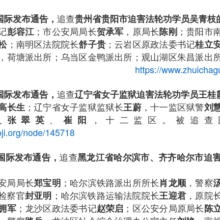
追查
查国际发布通告，
贵州省贵阳市迫害法轮功学员吴青枝
记
；市公安局局长
，原局长
；贵阳市
彭容江
贺承军
陈刚
；南明区法院院长
；云岩区原政法委书记
松
舒子贵
桂立
，荷塘派出所；乌当区金鸭派出所；观山湖区朱昌派出
立案追查。
https://www.zhuichag
追查
查国际发布通告，
辽宁省女子监狱迫害法轮功学员王桂
；辽宁省女子监狱监狱长
，十一监区狱警
高长生
王蔚
刘
人
、
，十二监区。被追查
张翠英
崔阳
ji.org/node/145718
追查
查国际发布通告，
黑龙江省哈尔滨市、齐齐哈尔市迫
安局局长
；哈尔滨铁路派出所所长
，警察
郑宝明
肖龙顺
检察官
；哈尔滨铁路运输法院院长‌
‌，原院
封亚明
王迎君
；龙沙区政法委书记
；区公安分局原局长
拥军
赵荣启
陈