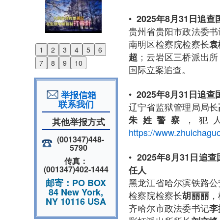
•
2025年8月31日追
贵州省贵阳市政法委书
南明区检察院检察长
袁
1
2
3
4
5
6
Previous
；云岩区三桥派出所
超
7
8
9
10
国际
Next
•
2025年8月31日追
举报信箱
联系我们
辽宁省监狱管理局局长
，犯
朱姓警察
其他举报方式
https://www.zhuichaguo
(001347)448-
5790
•
2025年8月31日追
传真：
任人
(001347)402-1444
黑龙江省哈尔滨铁路公
邮寄：PO BOX
84 New York,
检察院检察长
，
胡丽丽
NY 10116 USA
齐哈尔市政法委书记
李