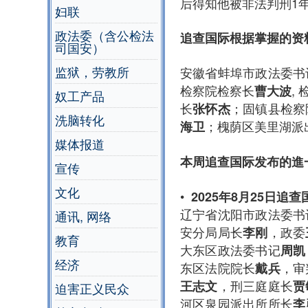
后得知他被非法判刑1
妇联
政法委（含公检法
追查国际根据掌握的资
司国安）
监狱，劳教所
安徽省蚌埠市政法委书
检察院检察长
,
曹大波
奴工产品
长
；固镇县检察
张怀杰
洗脑转化
；槐荫区美里湖派
海卫
媒体报道
本周追查国际发布的進
宣传
文化
•
2025年8月25日追
辽宁省沈阳市政法委书
通讯, 网络
安分局局长
，政委
李刚
教育
大东区政法委书记
周凯
经济
东区法院院长
，审
戴兵
，刑三庭庭长
王志文
贾
迫害正义民众
河区泉园派出所所长
李