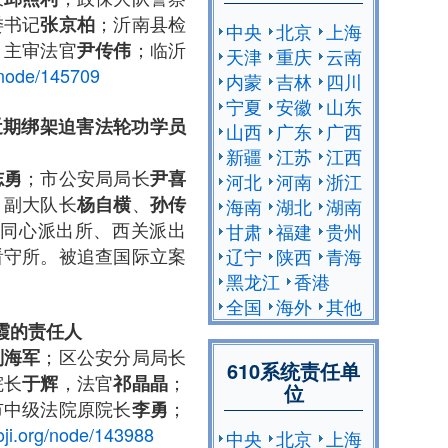
委书记
；沂南县检
张京柏
中央
北京
上海
，主审法官
；临沂
尹传伟
天津
重庆
云南
/node/145709
内蒙
吉林
四川
宁夏
安徽
山东
近期绑架迫害法轮功学员
山西
广东
广西
新疆
江苏
江西
；市公安局局长
志勇
尹喜
河北
河南
浙江
，副大队长
、
杨自横
孙传
海南
湖北
湖南
同心派出所、西关派出
甘肃
福建
贵州
看守所。被追查国际立案
辽宁
陕西
青海
黑龙江
香港
全国
海外
其他
霞的
责任人
；区公安分局局长
刘海军
610系统责任单
院长
，法官
；
于辉
祁晶晶
位
市中级法院原院长
；
李勇
oji.org/node/143988
中央
北京
上海