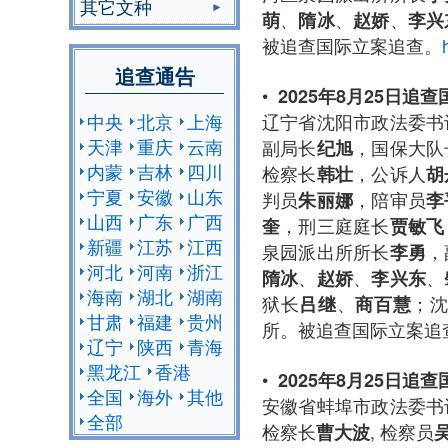
其它文种
、
、
、
萌
隋冰
赵娇
李兴
被追查国际立案追查。
追查通告
•
2025年8月25日追
辽宁省沈阳市政法委书
中央
北京
上海
天津
重庆
云南
副局长
，国保大队
纪旭
内蒙
吉林
四川
检察长
，公诉人
韩壮
胡
宁夏
安徽
山东
判员
，陪审员
朱丽娜
李
山西
广东
广西
，刑三庭庭长
奎
贾敏飞
新疆
江苏
江西
泉园派出所所长
，
李勇
河北
河南
浙江
、
、
、
隋冰
赵娇
李兴东
海南
湖北
湖南
狱长
、
；
吕继
商百慧
甘肃
福建
贵州
所。被追查国际立案追
辽宁
陕西
青海
黑龙江
香港
•
2025年8月25日追
全国
海外
其他
安徽省蚌埠市政法委书
全部
检察长
, 检察员
曹大波