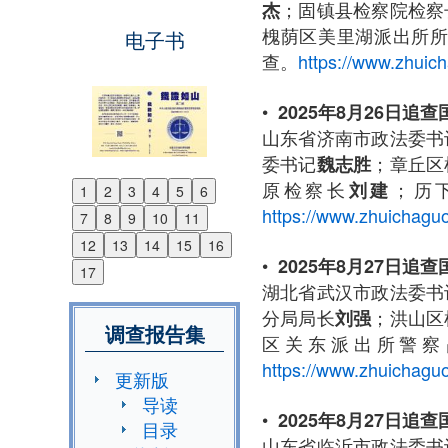
；固镇县检察院检察
杰
槐荫区美里湖派出所
电子书
查。
https://www.zhuic
•
2025年8月26日追
山东省济南市政法委书
委书记
；章丘区
魏志胜
原检察长
；历
刘建
1
2
3
4
5
6
Previous
https://www.zhuichaguo
7
8
9
10
11
Next
12
13
14
15
16
•
2025年8月27日追
17
湖北省武汉市政法委书
分局局长
；洪山区
刘强
调查报告集
区关东派出所警察
https://www.zhuichaguo
更新版
导读
•
2025年8月27日追
目录
山东省临沂市政法委书