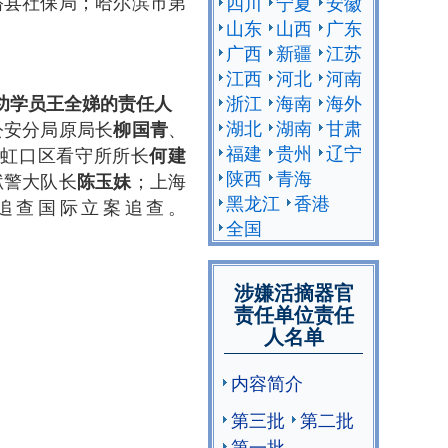
裕县社保局；哈尔滨市第
四川
宁夏
安徽
案追查。
山东
山西
广东
广西
新疆
江苏
江西
河北
河南
浙江
海南
海外
功学员王全娣的
责任人
湖北
湖南
甘肃
公安分局原局长
、
柳国青
福建
贵州
辽宁
；虹口区看守所所长
何建
陕西
青海
狱警大队长
；上海
陈玉妹
黑龙江
香港
追查国际立案追查。
全国
涉嫌活摘器官
责任单位责任
人名单
内容简介
第三批
第二批
第一批