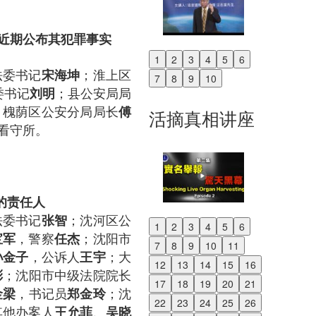
近期公布其犯罪事实
1
2
3
4
5
6
Previous
法委书记
；淮上区
宋海坤
7
8
9
10
Next
委书记
；县公安局局
刘明
；槐荫区公安分局局长
傅
活摘真相讲座
看守所。
的
责任人
法委书记
；沈河区公
张智
1
2
3
4
5
6
Previous
，警察
；沈阳市
宝军
任杰
7
8
9
10
11
Next
，公诉人
；大
孙金子
王宇
12
13
14
15
16
；沈阳市中级法院院长
彤
17
18
19
20
21
，书记员
；沈
金梁
郑金玲
22
23
24
25
26
其他办案人
、
王允菲
吴晓