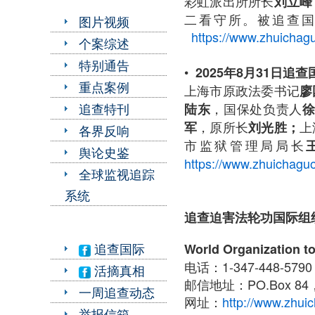
彩虹派出所所长
刘立峰
二看守
图片视频
https://www.zhuichag
个案综述
特别通告
•
2025年8月31日追
重点案例
上海市原政法委书记
廖
，国保处负责人
追查特刊
陆东
，原所长
上
军
刘光胜；
各界反响
市监狱管理局局长
舆论史鉴
https://www.zhuichaguo
全球监视追踪
系统
追查迫害法轮功国际组
追查国际
World Organization to
电话：1-347-448-579
活摘真相
邮信地址：PO.Box 84，N
一周追查动态
网址：
http://www.zhuic
举报信箱