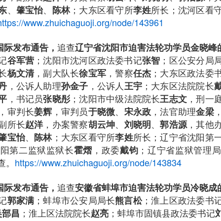
、
、
；大东区看守所
所长；沈河区看
东
肇宝怡
陈林
李姓
https://www.zhuichaguoji.org/node/143961
追查
查国际发布通告，
辽宁省沈阳市迫害法轮功学员金晓峰
记
；沈阳市沈河区政法委书记
；区公安分局
谷军营
张智
长
，副大队长
，警察
；大东区政法委
杨文清
徐宝军
任杰
，公诉人助理
，公诉人
；大东区法院院长
丹
孙金子
王宇
，书记员
；沈阳市中级法院院长
，刑一
平
张晓彤
王志文
，审判长
，审判员
、
，法官助理
姜辉
于晓微
宋永政
金梁
副所长
，办案警察
、
、
，其他
赵洋
胡云坤
刘晓明
郭浩源
、
；大东区看守所
所长；辽宁省沈阳第
肇宝怡
陈林
李姓
沈阳第二监狱监狱长
，政委
；辽宁省监狱管理
霍熠
戴钧
查。
https://www.zhuichaguoji.org/node/143834
追查
查国际发布通告，
安徽省蚌埠市迫害法轮功学员冷晓成
记
；蚌埠市公安局局长
；淮上区政法委书
郭家满
熊言松
；淮上区法院院长
；蚌埠市固镇县政法委书记
吴部昌
赵亮