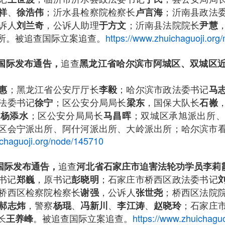
、
；沂水县检察院检察长
；沂南县政法
祥
徐浩伟
卢言海
诉人
，公诉人助理
；沂南县法院院长
刘兰奇
于方文
尹慧
所。被追查国际立案追查。
https://www.zhuichaguoji.org
追查
查国际发布通告，
黑龙江省哈尔滨市阿城区、双城区
；黑龙江省公安厅厅长
；哈尔滨市政法委书记
惠
李毅
马
法委书记
；区公安分局局长
，国保大队长
徐宁
梁东
石嶶
记
；区公安分局局长
；双城区承旭派出所、
杨添水
马昌晖
区会宁派出所、阿什河派出所、大岭派出所；哈尔滨市
ichaguoji.org/node/145710
追查
查国际发布通告，
河北省石家庄市迫害法轮功学员李莉
书记
，原书记
；石家庄市桥西区政法委书记
郑巍
彭晓明
桥西区检察院检察长
，公诉人
；桥西区法院
谢强
张世尧
，警察
、
、
、
；石家庄
郝志炜
杨琨
冯新川
李江涛
赵晓玲
长
。被追查国际立案追查。
https://www.zhuichagu
王养峰