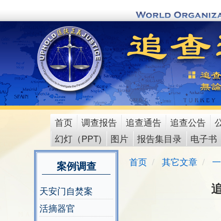
Skip
to
main
content
首页
调查报告
追查通告
追查公告
main
幻灯（PPT)
图片
报告集目录
电子书
menu
首页
其它文章
一
案例调查
追
天安门自焚案
活摘器官