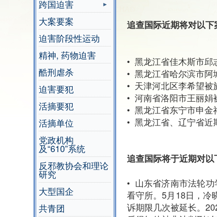
跨国迫害
大案要案
追查国际近期将对以下
迫害阶段性运动
精神, 药物迫害
• 黑龙江省佳木斯市
酷刑虐杀
• 黑龙江省哈尔滨市
• 天津河北区李希望被
迫害要犯
• 河南省洛阳市王丽娟
活摘要犯
• 黑龙江省东宁市申
• 黑龙江省、辽宁省
活摘单位
党政机构
及“610”系统
追查国际将于近期对以
反邪教协会和理论
研究
• 山东省济南市法轮功
大型国企
看守所。5月18日，
诉期限几次被延长。20
共青团