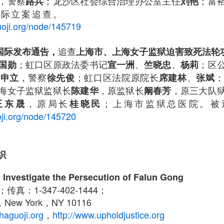
，警察
；龙沙区社会综合治理办公室主任
；富
路兵
刘艳
所。被追查国际立
uoji.org/node/145719
追查
查国际发布通告，
上海市、上海女子监狱迫害致死法轮
；虹口区原政法委书记
、
、
；区
国勋
宣一洲
竺晓忠
杨莉
，警察
；虹口区法院原院长
、
徐申立
徐先俊
席建林
张斌
海女子监狱监狱长
，原监狱长
，原三大队
陈建华
阚春芳
，原局长
；上海市监狱总医院。被
王东晟
桂晓民
ji.org/node/145720
织
 Investigate the Persecution of Falun Gong
0；传真：1-347-402-1444；
ew York，NY 10116
haguoji.org
，
http://www.upholdjustice.org