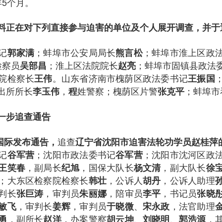
年5个月。
料正在对下列直接参与迫害的单位及个人展开调查，并于
记
；蚌埠市公安局局长
；蚌埠市淮上区政
郭家满
熊言松
 检察员
；淮上区法院院长
；蚌埠市固镇县政法
吴部昌
赵亮
院检察长
。山东省济南市槐荫区政法委书记
王伟
王振国
出所所长
，
姓警察；槐荫区片警
；蚌埠市
李玉伟
程
张克平
一步追查通告
追查
查国际发布通告，
辽宁省沈阳市迫害法轮功学员赵桂萍
记
；沈阳市政法委书记
；沈阳市沈河区政
谷军营
谷军营
，副局长
，国保大队长
，副大队长
王笑春
纪旭
杨文清
徐
；大东区检察院检察长
，公诉人
，公诉人助理
韩壮
胡丹
判长
，审判员
，陪审员
，书记员
张巨涛
朱丽娜
李平
张晓
，审判长
，审判员
、
，法官助理
敏飞
姜辉
于晓微
宋永政
，副所长
，办案警察
、
、
，
勇
赵洋
胡云坤
刘晓明
郭浩源