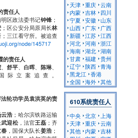
天津
重庆
云南
的
责任人
内蒙
吉林
四川
南明区政法委书记
；
钟锋
宁夏
安徽
山东
；区公安分局原局长
安
林
山西
广东
广西
所；三江看守所。被追查
新疆
江苏
江西
河北
河南
浙江
uoji.org/node/145717
海南
湖北
湖南
甘肃
福建
贵州
霞的
责任人
辽宁
陕西
青海
、
、
、
、
慧
舒平
白晖
陈琳
黑龙江
香港
国际立案追查。
全国
海外
其他
害法轮功学员袁洪英的
责
610系统责任人
；哈尔滨铁路运输
汤云浩
中央
北京
上海
长
，法官
；齐
武迎松
王磊
天津
重庆
云南
，国保大队长
；
立春
姜浩
其他
内蒙
吉林