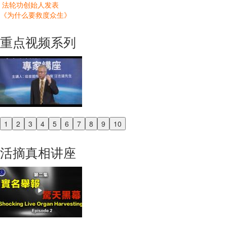
法轮功创始人发表
《为什么要救度众生》
重点视频系列
1
2
3
4
5
6
7
8
9
10
Previous
Next
活摘真相讲座