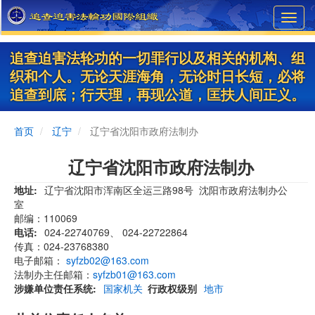
Skip
Toggl
to
navig
main
content
追查迫害法轮功的一切罪行以及相关的机构、组
织和个人。无论天涯海角，无论时日长短，必将
追查到底；行天理，再现公道，匡扶人间正义。
首页
辽宁
辽宁省沈阳市政府法制办
辽宁省沈阳市政府法制办
地址
辽宁省沈阳市浑南区全运三路98号 沈阳市政府法制办公
室
邮编：110069
电话
024-22740769、 024-22722864
传真：024-23768380
电子邮箱：
syfzb02@163.com
法制办主任邮箱：
syfzb01@163.com
涉嫌单位责任系统
国家机关
行政权级别
地市