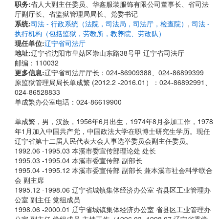
职务:
省人大副主任委员、华鑫服装服饰有限公司董事长、省司法
厅副厅长、省监狱管理局局长、党委书记
系统:
司法 - 行政系统（法院，司法局，司法厅，检查院）
,
司法 -
执行机构（包括监狱，劳教所，教养院、劳改队）
现任单位:
辽宁省司法厅
地址:
辽宁省沈阳市皇姑区崇山东路38号甲 辽宁省司法厅
邮编：110032
更多信息:
辽宁省司法厅厅长：024-86909388、024-86899399
原监狱管理局局长单成繁 (2012.2 -2016.01）：024-86892991、
024-86528833
单成繁办公室电话：024-86619900
单成繁，男，汉族，1956年6月出生，1974年8月参加工作，1978
年1月加入中国共产党，中国政法大学在职博士研究生学历。现任
辽宁省第十二届人民代表大会人事选举委员会副主任委员。
1992.06 -1995.03 本溪市委宣传部理论处 处长
1995.03 -1995.04 本溪市委宣传部 副部长
1995.04 -1995.12 本溪市委宣传部 副部长 兼本溪市社会科学联合
会 副主席
1995.12 -1998.06 辽宁省城镇集体经济办公室 省县区工业管理办
公室 副主任 党组成员
1998.06 -2000.01 辽宁省城镇集体经济办公室 省县区工业管理办