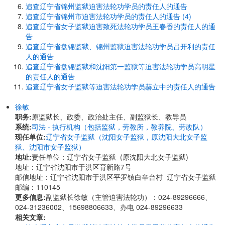
追查辽宁省锦州监狱迫害法轮功学员的责任人的通告
追查辽宁省锦州市迫害法轮功学员的责任人的通告 (4)
追查辽宁省女子监狱迫害致死法轮功学员王春香的责任人的通
告
追查辽宁省盘锦监狱、锦州监狱迫害法轮功学员吕开利的责任
人的通告
追查辽宁省盘锦监狱和沈阳第一监狱等迫害法轮功学员高明星
的责任人的通告
追查辽宁省女子监狱等迫害法轮功学员赫立中的责任人的通告
徐敏
职务:
原监狱长、政委、政治处主任、副监狱长、教导员
系统:
司法 - 执行机构（包括监狱，劳教所，教养院、劳改队）
现任单位:
辽宁省女子监狱（沈阳女子监狱，原沈阳大北女子监
狱、沈阳市女子监狱）
地址:
责任单位：辽宁省女子监狱 (原沈阳大北女子监狱)
地址：辽宁省沈阳市于洪区育新路7号
邮信地址：辽宁省沈阳市于洪区平罗镇白辛台村 辽宁省女子监狱
邮编：110145
更多信息:
副监狱长徐敏（主管迫害法轮功）：024-89296666、
024-31236002、15698806633、办电 024-89296633
相关文章: