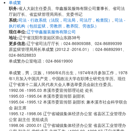
单成繁
职务:
省人大副主任委员、华鑫服装服饰有限公司董事长、省司法
厅副厅长、省监狱管理局局长、党委书记
系统:
司法 - 行政系统（法院，司法局，司法厅，检查院）
,
司法 -
执行机构（包括监狱，劳教所，教养院、劳改队）
现任单位:
辽宁华鑫服装服饰有限公司
地址:
辽宁省沈阳市皇姑区崇山东路38号
更多信息:
辽宁省司法厅厅长：024-86909388、024-86899399
原监狱管理局局长单成繁 (2012.2 -2016.01）：024-86892991、
024-86528833
单成繁办公室电话：024-86619900
单成繁，男，汉族，1956年6月出生，1974年8月参加工作，1978
年1月加入中国共产党，中国政法大学在职博士研究生学历。现任
辽宁省第十二届人民代表大会人事选举委员会副主任委员。
1992.06 -1995.03 本溪市委宣传部理论处 处长
1995.03 -1995.04 本溪市委宣传部 副部长
1995.04 -1995.12 本溪市委宣传部 副部长 兼本溪市社会科学联合
会 副主席
1995.12 -1998.06 辽宁省城镇集体经济办公室 省县区工业管理办
公室 副主任 党组成员
1998.06 -2000.01 辽宁省城镇集体经济办公室 省县区工业管理办