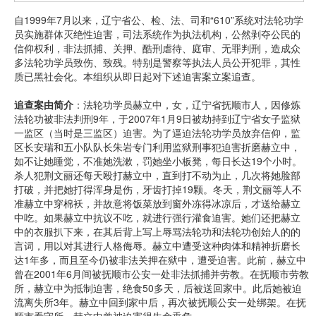
自1999年7月以来，辽宁省公、检、法、司和“610”系统对法轮功学
员实施群体灭绝性迫害，司法系统作为执法机构，公然剥夺公民的
信仰权利，非法抓捕、关押、酷刑虐待、庭审、无罪判刑，造成众
多法轮功学员致伤、致残。特别是警察等执法人员公开犯罪，其性
质已黑社会化。本组织从即日起对下述迫害案立案追查。
追查案由简介
：法轮功学员赫立中，女，辽宁省抚顺市人，因修炼
法轮功被非法判刑9年，于2007年1月9日被劫持到辽宁省女子监狱
一监区（当时是三监区）迫害。为了逼迫法轮功学员放弃信仰，监
区长安瑞和五小队队长朱岩专门利用监狱刑事犯迫害折磨赫立中，
如不让她睡觉，不准她洗漱，罚她坐小板凳，每日长达19个小时。
杀人犯荆文丽还每天殴打赫立中，直到打不动为止，几次将她脸部
打破，并把她打得浑身是伤，牙齿打掉19颗。冬天，荆文丽等人不
准赫立中穿棉袄，并故意将饭菜放到窗外冻得冰凉后，才送给赫立
中吃。如果赫立中抗议不吃，就进行强行灌食迫害。她们还把赫立
中的衣服扒下来，在其后背上写上辱骂法轮功和法轮功创始人的的
言词，用以对其进行人格侮辱。赫立中遭受这种肉体和精神折磨长
达1年多，而且至今仍被非法关押在狱中，遭受迫害。此前，赫立中
曾在2001年6月间被抚顺市公安一处非法抓捕并劳教。在抚顺市劳教
所，赫立中为抵制迫害，绝食50多天，后被送回家中。此后她被迫
流离失所3年。赫立中回到家中后，再次被抚顺公安一处绑架。在抚