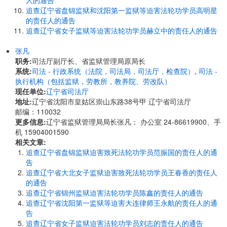
人的通告
追查辽宁省盘锦监狱和沈阳第一监狱等迫害法轮功学员高明星
的责任人的通告
追查辽宁省女子监狱等迫害法轮功学员赫立中的责任人的通告
张凡
职务:
司法厅副厅长、省监狱管理局原局长
系统:
司法 - 行政系统（法院，司法局，司法厅，检查院）
,
司法 -
执行机构（包括监狱，劳教所，教养院、劳改队）
现任单位:
辽宁省司法厅
地址:
辽宁省沈阳市皇姑区崇山东路38号甲 辽宁省司法厅
邮编：110032
更多信息:
辽宁省监狱管理局局长张凡： 办公室 24-86619900、手
机 15904001590
相关文章:
追查辽宁省盘锦监狱迫害致死法轮功学员范振国的责任人的通
告
追查辽宁省大北女子监狱迫害致死法轮功学员王春香的责任人
的通告
追查辽宁省锦州监狱迫害法轮功学员陈鑫的责任人的通告
追查辽宁省沈阳第一监狱等迫害大连律师王永航的责任人的通
告
追查辽宁省女子监狱迫害法轮功学员刘志的责任人的通告