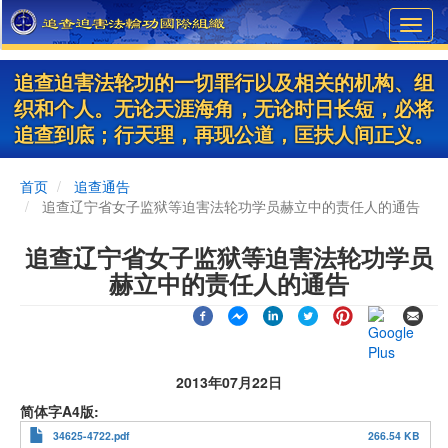
Skip
Toggl
to
navig
main
content
追查迫害法轮功的一切罪行以及相关的机构、组
织和个人。无论天涯海角，无论时日长短，必将
追查到底；行天理，再现公道，匡扶人间正义。
首页
追查通告
追查辽宁省女子监狱等迫害法轮功学员赫立中的责任人的通告
追查辽宁省女子监狱等迫害法轮功学员
赫立中的责任人的通告
2013年07月22日
简体字A4版
34625-4722.pdf
266.54 KB