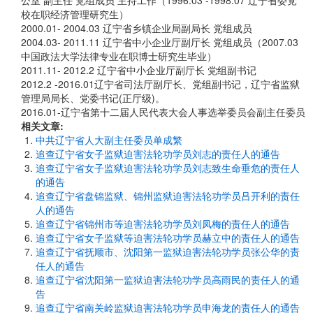
公室 副主任 党组成员 主持工作（1996.03 -1998.07 辽宁省委党
校在职经济管理研究生）
2000.01- 2004.03 辽宁省乡镇企业局副局长 党组成员
2004.03- 2011.11 辽宁省中小企业厅副厅长 党组成员（2007.03
中国政法大学法律专业在职博士研究生毕业）
2011.11- 2012.2 辽宁省中小企业厅副厅长 党组副书记
2012.2 -2016.01辽宁省司法厅副厅长、党组副书记，辽宁省监狱
管理局局长、党委书记(正厅级)。
2016.01-辽宁省第十二届人民代表大会人事选举委员会副主任委员
相关文章:
中共辽宁省人大副主任委员单成繁
追查辽宁省女子监狱迫害法轮功学员刘志的责任人的通告
追查辽宁省女子监狱迫害法轮功学员刘志致生命垂危的责任人
的通告
追查辽宁省盘锦监狱、锦州监狱迫害法轮功学员吕开利的责任
人的通告
追查辽宁省锦州市等迫害法轮功学员刘凤梅的责任人的通告
追查辽宁省女子监狱等迫害法轮功学员赫立中的责任人的通告
追查辽宁省抚顺市、沈阳第一监狱迫害法轮功学员张公华的责
任人的通告
追查辽宁省沈阳第一监狱迫害法轮功学员高雨民的责任人的通
告
追查辽宁省南关岭监狱迫害法轮功学员申海龙的责任人的通告