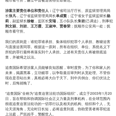
顺市看守所，赫立中曾被迫害得生命垂危。
涉案主要责任单位和责任人：
辽宁省司法厅厅长、原监狱管理局局
长
张凡
，辽宁省监狱管理局局长
单成繁
；辽宁省女子监狱监狱长
杨
莉
，副监狱长
徐敏
，监区长
安瑞
，五小队队长
朱岩
(己调走)，刑事犯
荆文丽、刘岩、王万霞、王淑坤、贾春荣
；抚顺市公安局一处；抚
顺市看守所。
我们的原则是：谁犯罪谁承担、集体组织犯罪个人承担、教唆迫害
与直接迫害同罪。根据这一原则，所有在组织、单位、系统名义下
所犯的罪行最终将落实到个人承担。上述有关责任人将被彻底追
查，并被绳之以法。
追查国际希望涉案人员能够良知苏醒，审时度势，为了你和家人的
未来，揭露黑幕，立功赎罪，以争取最后审判时从宽处理。不管你
现在是否站出来，真相必将大白于天下。到中共倒台、你们伏法之
时，后悔就晚了。
“追查国际”全称为“追查迫害法轮功国际组织”，成立于2003年1月20
日，旨在帮助和协调国际社会正义力量及刑事机构，在全球范围内
彻底追查迫害法轮功的一切罪行以及相关的机构、组织和个人，无
论天涯海角，无论时日长短，必将追查到底，协助受害者将罪犯送
上法庭，严惩凶手，警醒世人。