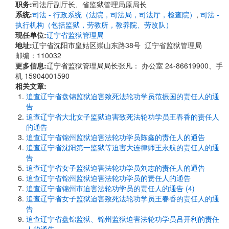
职务:
司法厅副厅长、省监狱管理局原局长
系统:
司法 - 行政系统（法院，司法局，司法厅，检查院）
,
司法 -
执行机构（包括监狱，劳教所，教养院、劳改队）
现任单位:
辽宁省监狱管理局
地址:
辽宁省沈阳市皇姑区崇山东路38号 辽宁省监狱管理局
邮编：110032
更多信息:
辽宁省监狱管理局局长张凡： 办公室 24-86619900、手
机 15904001590
相关文章:
追查辽宁省盘锦监狱迫害致死法轮功学员范振国的责任人的通
告
追查辽宁省大北女子监狱迫害致死法轮功学员王春香的责任人
的通告
追查辽宁省锦州监狱迫害法轮功学员陈鑫的责任人的通告
追查辽宁省沈阳第一监狱等迫害大连律师王永航的责任人的通
告
追查辽宁省女子监狱迫害法轮功学员刘志的责任人的通告
追查辽宁省锦州监狱迫害法轮功学员的责任人的通告
追查辽宁省锦州市迫害法轮功学员的责任人的通告 (4)
追查辽宁省女子监狱迫害致死法轮功学员王春香的责任人的通
告
追查辽宁省盘锦监狱、锦州监狱迫害法轮功学员吕开利的责任