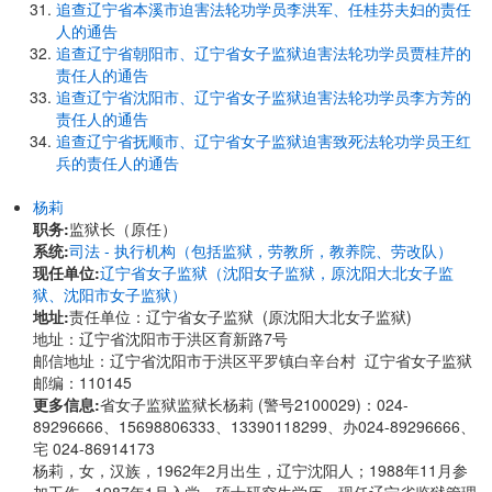
追查辽宁省本溪市迫害法轮功学员李洪军、任桂芬夫妇的责任
人的通告
追查辽宁省朝阳市、辽宁省女子监狱迫害法轮功学员贾桂芹的
责任人的通告
追查辽宁省沈阳市、辽宁省女子监狱迫害法轮功学员李方芳的
责任人的通告
追查辽宁省抚顺市、辽宁省女子监狱迫害致死法轮功学员王红
兵的责任人的通告
杨莉
职务:
监狱长（原任）
系统:
司法 - 执行机构（包括监狱，劳教所，教养院、劳改队）
现任单位:
辽宁省女子监狱（沈阳女子监狱，原沈阳大北女子监
狱、沈阳市女子监狱）
地址:
责任单位：辽宁省女子监狱 (原沈阳大北女子监狱)
地址：辽宁省沈阳市于洪区育新路7号
邮信地址：辽宁省沈阳市于洪区平罗镇白辛台村 辽宁省女子监狱
邮编：110145
更多信息:
省女子监狱监狱长杨莉 (警号2100029)：024-
89296666、15698806333、13390118299、办024-89296666、
宅 024-86914173
杨莉，女，汉族，1962年2月出生，辽宁沈阳人；1988年11月参