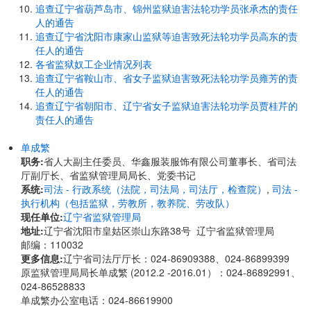
追查辽宁省葫芦岛市、锦州监狱迫害法轮功学员张承杰的责任
人的通告
追查辽宁省沈阳市康家山监狱等迫害致死法轮功学员高东的责
任人的通告
各省监狱奴工企业情况列表
追查辽宁省鞍山市、省女子监狱迫害致死法轮功学员雍芳的责
任人的通告
追查辽宁省朝阳市、辽宁省女子监狱迫害法轮功学员贾桂芹的
责任人的通告
单成繁
职务:
省人大副主任委员、华鑫服装服饰有限公司董事长、省司法
厅副厅长、省监狱管理局局长、党委书记
系统:
司法 - 行政系统（法院，司法局，司法厅，检查院）
,
司法 -
执行机构（包括监狱，劳教所，教养院、劳改队）
现任单位:
辽宁省监狱管理局
地址:
辽宁省沈阳市皇姑区崇山东路38号 辽宁省监狱管理局
邮编：110032
更多信息:
辽宁省司法厅厅长：024-86909388、024-86899399
原监狱管理局局长单成繁 (2012.2 -2016.01）：024-86892991、
024-86528833
单成繁办公室电话：024-86619900