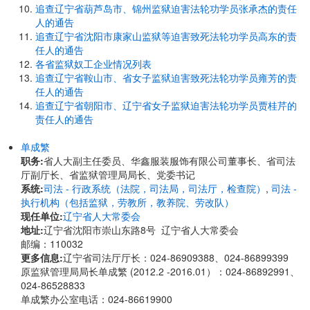
追查辽宁省葫芦岛市、锦州监狱迫害法轮功学员张承杰的责任
人的通告
追查辽宁省沈阳市康家山监狱等迫害致死法轮功学员高东的责
任人的通告
各省监狱奴工企业情况列表
追查辽宁省鞍山市、省女子监狱迫害致死法轮功学员雍芳的责
任人的通告
追查辽宁省朝阳市、辽宁省女子监狱迫害法轮功学员贾桂芹的
责任人的通告
单成繁
职务:
省人大副主任委员、华鑫服装服饰有限公司董事长、省司法
厅副厅长、省监狱管理局局长、党委书记
系统:
司法 - 行政系统（法院，司法局，司法厅，检查院）
,
司法 -
执行机构（包括监狱，劳教所，教养院、劳改队）
现任单位:
辽宁省人大常委会
地址:
辽宁省沈阳市崇山东路8号 辽宁省人大常委会
邮编：110032
更多信息:
辽宁省司法厅厅长：024-86909388、024-86899399
原监狱管理局局长单成繁 (2012.2 -2016.01）：024-86892991、
024-86528833
单成繁办公室电话：024-86619900