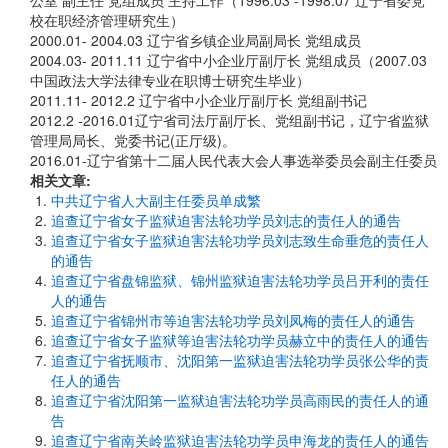
公室 副主任 党组成员 主持工作（1996.03 -1998.07 辽宁省委党
校在职经济管理研究生）
2000.01- 2004.03 辽宁省乡镇企业局副局长 党组成员
2004.03- 2011.11 辽宁省中小企业厅副厅长 党组成员（2007.03
中国政法大学法律专业在职博士研究生毕业）
2011.11- 2012.2 辽宁省中小企业厅副厅长 党组副书记
2012.2 -2016.01辽宁省司法厅副厅长、党组副书记，辽宁省监狱
管理局局长、党委书记(正厅级)。
2016.01-辽宁省第十二届人民代表大会人事选举委员会副主任委员
相关文章:
中共辽宁省人大副主任委员单成繁
追查辽宁省女子监狱迫害法轮功学员刘志的责任人的通告
追查辽宁省女子监狱迫害法轮功学员刘志致生命垂危的责任人
的通告
追查辽宁省盘锦监狱、锦州监狱迫害法轮功学员吕开利的责任
人的通告
追查辽宁省锦州市等迫害法轮功学员刘凤梅的责任人的通告
追查辽宁省女子监狱等迫害法轮功学员赫立中的责任人的通告
追查辽宁省抚顺市、沈阳第一监狱迫害法轮功学员张公华的责
任人的通告
追查辽宁省沈阳第一监狱迫害法轮功学员高雨民的责任人的通
告
追查辽宁省南关岭监狱迫害法轮功学员申海龙的责任人的通告