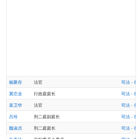
杨聚存
法官
司法 -
冀庄业
行政庭庭长
司法 -
裴卫华
法官
司法 -
吕玲
刑二庭副庭长
司法 -
魏淑贞
刑二庭庭长
司法 -