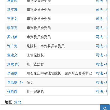
马贵玲
审判委员会委员
司法 -
马江涛
审判委员会委员
司法 -
王正文
审判委员会委员
司法 -
李保亮
审判委员会委员
司法 -
罗湘英
审判委员会委员
司法 -
许广为
副院长、审判委员会委员
司法 -
董建义
主管副院长
司法 -
刘斌 (2)
刑二庭法官
司法 -
李尧铁
现石家庄中级法院院长、原涞水县县委书记
司法 -
李老铁 (1)
院长
司法 -
张晓旗
刑一庭庭长
司法 -
地区
河北
搜索