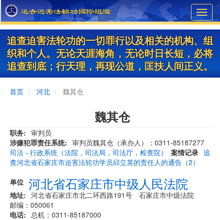
Skip
Toggl
to
navig
main
content
追查迫害法轮功的一切罪行以及相关的机构、组
织和个人。无论天涯海角，无论时日长短，必将
追查到底；行天理，再现公道，匡扶人间正义。
首页
河北
魏其仓
魏其仓
职务
审判员
涉嫌犯罪责任系统
审判员魏其仓（承办人）：0311-85187277
司法 - 行政系统（法院，司法局，司法厅，检查院）
案情记录
追
查河北省石家庄市迫害法轮功学员邱立英的责任人的通告（2）
河北省石家庄市中级人民法院
单位
地址
河北省石家庄市北二环西路191号 石家庄市中级法院
邮编：050061
电话
总机：0311-85187000