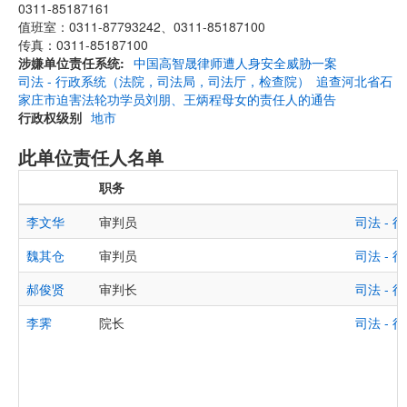
0311-85187161
值班室：0311-87793242、0311-85187100
传真：0311-85187100
涉嫌单位责任系统
中国高智晟律师遭人身安全威胁一案
司法 - 行政系统（法院，司法局，司法厅，检查院）
追查河北省石
家庄市迫害法轮功学员刘朋、王炳程母女的责任人的通告
行政权级别
地市
此单位责任人名单
职务
李文华
审判员
司法 -
魏其仓
审判员
司法 -
郝俊贤
审判长
司法 -
李霁
院长
司法 -