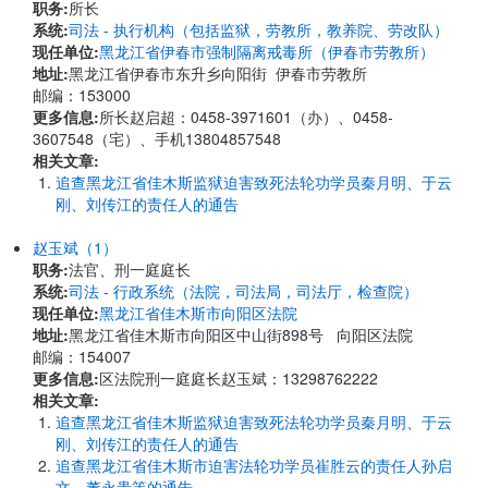
职务:
所长
系统:
司法 - 执行机构（包括监狱，劳教所，教养院、劳改队）
现任单位:
黑龙江省伊春市强制隔离戒毒所（伊春市劳教所）
地址:
黑龙江省伊春市东升乡向阳街 伊春市劳教所
邮编：153000
更多信息:
所长赵启超：0458-3971601（办）、0458-
3607548（宅）、手机13804857548
相关文章:
追查黑龙江省佳木斯监狱迫害致死法轮功学员秦月明、于云
刚、刘传江的责任人的通告
赵玉斌（1）
职务:
法官、刑一庭庭长
系统:
司法 - 行政系统（法院，司法局，司法厅，检查院）
现任单位:
黑龙江省佳木斯市向阳区法院
地址:
黑龙江省佳木斯市向阳区中山街898号 向阳区法院
邮编：154007
更多信息:
区法院刑一庭庭长赵玉斌：13298762222
相关文章:
追查黑龙江省佳木斯监狱迫害致死法轮功学员秦月明、于云
刚、刘传江的责任人的通告
追查黑龙江省佳木斯市迫害法轮功学员崔胜云的责任人孙启
文、董永贵等的通告