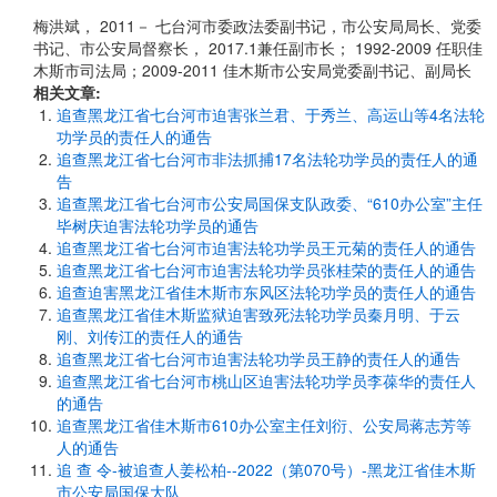
梅洪斌， 2011－ 七台河市委政法委副书记，市公安局局长、党委
书记、市公安局督察长， 2017.1兼任副市长； 1992-2009 任职佳
木斯市司法局；2009-2011 佳木斯市公安局党委副书记、副局长
相关文章:
追查黑龙江省七台河市迫害张兰君、于秀兰、高运山等4名法轮
功学员的责任人的通告
追查黑龙江省七台河市非法抓捕17名法轮功学员的责任人的通
告
追查黑龙江省七台河市公安局国保支队政委、“610办公室”主任
毕树庆迫害法轮功学员的通告
追查黑龙江省七台河市迫害法轮功学员王元菊的责任人的通告
追查黑龙江省七台河市迫害法轮功学员张桂荣的责任人的通告
追查迫害黑龙江省佳木斯市东风区法轮功学员的责任人的通告
追查黑龙江省佳木斯监狱迫害致死法轮功学员秦月明、于云
刚、刘传江的责任人的通告
追查黑龙江省七台河市迫害法轮功学员王静的责任人的通告
追查黑龙江省七台河市桃山区迫害法轮功学员李葆华的责任人
的通告
追查黑龙江省佳木斯市610办公室主任刘衍、公安局蒋志芳等
人的通告
追 查 令-被追查人姜松柏--2022（第070号）-黑龙江省佳木斯
市公安局国保大队