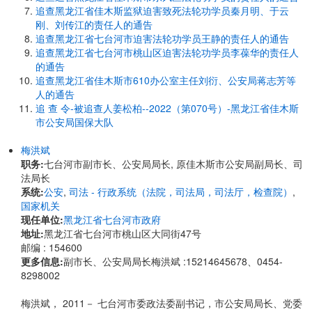
追查黑龙江省佳木斯监狱迫害致死法轮功学员秦月明、于云
刚、刘传江的责任人的通告
追查黑龙江省七台河市迫害法轮功学员王静的责任人的通告
追查黑龙江省七台河市桃山区迫害法轮功学员李葆华的责任人
的通告
追查黑龙江省佳木斯市610办公室主任刘衍、公安局蒋志芳等
人的通告
追 查 令-被追查人姜松柏--2022（第070号）-黑龙江省佳木斯
市公安局国保大队
梅洪斌
职务:
七台河市副市长、公安局局长, 原佳木斯市公安局副局长、司
法局长
系统:
公安
,
司法 - 行政系统（法院，司法局，司法厅，检查院）
,
国家机关
现任单位:
黑龙江省七台河市政府
地址:
黑龙江省七台河市桃山区大同街47号
邮编 : 154600
更多信息:
副市长、公安局局长梅洪斌 :15214645678、0454-
8298002
梅洪斌， 2011－ 七台河市委政法委副书记，市公安局局长、党委