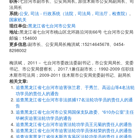
职务:
七台河市副市长、公安局局长, 原佳木斯市公安局副局长、司
法局长
系统:
公安
,
司法 - 行政系统（法院，司法局，司法厅，检查院）
,
国家机关
现任单位:
黑龙江省七台河市公安局
地址:
黑龙江省七台河市桃山区北环路沿河街66号 七台河市公安局
邮编：154600
更多信息:
副市长、公安局局长梅洪斌 :15214645678、0454-
8298002
梅洪斌， 2011－ 七台河市委政法委副书记，市公安局局长、党委
书记、市公安局督察长， 2017.1兼任副市长； 1992-2009 任职佳
木斯市司法局；2009-2011 佳木斯市公安局党委副书记、副局长
相关文章:
追查黑龙江省七台河市迫害张兰君、于秀兰、高运山等4名法轮
功学员的责任人的通告
追查黑龙江省七台河市非法抓捕17名法轮功学员的责任人的通
告
追查黑龙江省七台河市公安局国保支队政委、“610办公室”主任
毕树庆迫害法轮功学员的通告
追查黑龙江省七台河市迫害法轮功学员王元菊的责任人的通告
追查黑龙江省七台河市迫害法轮功学员张桂荣的责任人的通告
追查迫害黑龙江省佳木斯市东风区法轮功学员的责任人的通告