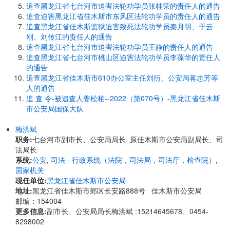
追查黑龙江省七台河市迫害法轮功学员张桂荣的责任人的通告
追查迫害黑龙江省佳木斯市东风区法轮功学员的责任人的通告
追查黑龙江省佳木斯监狱迫害致死法轮功学员秦月明、于云
刚、刘传江的责任人的通告
追查黑龙江省七台河市迫害法轮功学员王静的责任人的通告
追查黑龙江省七台河市桃山区迫害法轮功学员李葆华的责任人
的通告
追查黑龙江省佳木斯市610办公室主任刘衍、公安局蒋志芳等
人的通告
追 查 令-被追查人姜松柏--2022（第070号）-黑龙江省佳木斯
市公安局国保大队
梅洪斌
职务:
七台河市副市长、公安局局长, 原佳木斯市公安局副局长、司
法局长
系统:
公安
,
司法 - 行政系统（法院，司法局，司法厅，检查院）
,
国家机关
现任单位:
黑龙江省佳木斯市公安局
地址:
黑龙江省佳木斯市郊区长安路888号 佳木斯市公安局
邮编：154004
更多信息:
副市长、公安局局长梅洪斌 :15214645678、0454-
8298002