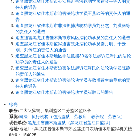
追查黑龙江省佳木斯市公安局迫害法轮功学员霍金平等人的责
任人的通告
追查黑龙江省佳木斯市迫害法轮功学员王燕欣等的责任人的通
告
追查黑龙江省佳木斯市非法抓捕法轮功学员刘丽杰、刘洪丽等
的责任人的通告
追查迫害黑龙江省佳木斯市东风区法轮功学员的责任人的通告
追查黑龙江省佳木斯监狱迫害致死法轮功学员秦月明、于云
刚、刘传江的责任人的通告
追查黑龙江省佳木斯地区非法抓捕30名依法起诉江泽民的法轮
功学员的责任人的通告
追查黑龙江省佳木斯市迫害依法起诉江泽民的法轮功学员陈静
的责任人的通告
追查黑龙江省佳木斯市迫害法轮功学员齐敬甫致生命垂危的责
任人的通告
追查黑龙江省佳木斯市迫害法轮功学员崔胜云的通告
徐亮
职务:
二大队狱警、集训监区二分监区监区长
系统:
司法 - 执行机构（包括监狱，劳教所，教养院、劳改队）
现任单位:
黑龙江省佳木斯监狱（黑龙江省莲江口监狱）
地址:
地址1：黑龙江省佳木斯市郊区莲江口农场佳木斯监狱机关楼
邮编：154025