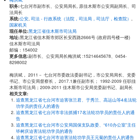
职务:
七台河市副市长、公安局局长, 原佳木斯市公安局副局长、司
法局长
系统:
公安
,
司法 - 行政系统（法院，司法局，司法厅，检查院）
,
国家机关
现任单位:
黑龙江省佳木斯市司法局
地址:
黑龙江省佳木斯市郊区长安西路2666号 (政府四号楼一楼)
佳木斯市司法局
邮编：154002
更多信息:
副市长、公安局局长梅洪斌 :15214645678、0454-
8298002
梅洪斌， 2011－ 七台河市委政法委副书记，市公安局局长、党委
书记、市公安局督察长， 2017.1兼任副市长； 1992-2009 任职佳
木斯市司法局；2009-2011 佳木斯市公安局党委副书记、副局长
相关文章:
追查黑龙江省七台河市迫害张兰君、于秀兰、高运山等4名法轮
功学员的责任人的通告
追查黑龙江省七台河市非法抓捕17名法轮功学员的责任人的通
告
追查黑龙江省七台河市公安局国保支队政委、“610办公室”主任
毕树庆迫害法轮功学员的通告
追查黑龙江省七台河市迫害法轮功学员王元菊的责任人的通告