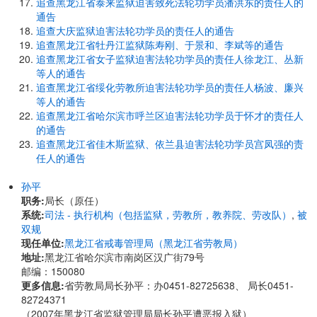
追查黑龙江省泰来监狱迫害致死法轮功学员潘洪东的责任人的
通告
追查大庆监狱迫害法轮功学员的责任人的通告
追查黑龙江省牡丹江监狱陈寿刚、于景和、李斌等的通告
追查黑龙江省女子监狱迫害法轮功学员的责任人徐龙江、丛新
等人的通告
追查黑龙江省绥化劳教所迫害法轮功学员的责任人杨波、廉兴
等人的通告
追查黑龙江省哈尔滨市呼兰区迫害法轮功学员于怀才的责任人
的通告
追查黑龙江省佳木斯监狱、依兰县迫害法轮功学员宫凤强的责
任人的通告
孙平
职务:
局长（原任）
系统:
司法 - 执行机构（包括监狱，劳教所，教养院、劳改队）
,
被
双规
现任单位:
黑龙江省戒毒管理局（黑龙江省劳教局）
地址:
黑龙江省哈尔滨市南岗区汉广街79号
邮编：150080
更多信息:
省
劳教局局长孙平：办0451-82725638、 局长0451-
82724371
（2007年黑龙江省监狱管理局局长孙平遭恶报入狱）