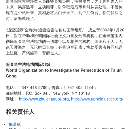
追查国际希望涉案人员能够良知苏醒，审时度势，为了你和家人的
未来，揭露黑幕，立功赎罪，以争取最后审判时从宽处理。不管你
现在是否站出来，真相必将大白于天下。到中共倒台、你们伏法之
时，后悔就晚了。
“追查国际”全称为“追查迫害法轮功国际组织”，成立于2003年1月20
日，旨在帮助和协调国际社会正义力量及刑事机构，在全球范围内
彻底追查迫害法轮功的一切罪行以及相关的机构、组织和个人，无
论天涯海角，无论时日长短，必将追查到底，协助受害者将罪犯送
上法庭，严惩凶手，警醒世人。
追查迫害法轮功国际组织
World Organization to Investigate the Persecution of Falun
Gong
电话：1-347-448-5790；传真：1-347-402-1444；
邮信地址：P.O. Box 84， New york, NY 10116
网址：
http://www.zhuichaguoji.org
,
http://www.upholdjustice.org/
相关责任人
梅洪斌