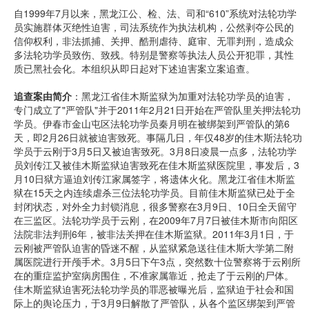
自1999年7月以来，黑龙江公、检、法、司和“610”系统对法轮功学
员实施群体灭绝性迫害，司法系统作为执法机构，公然剥夺公民的
信仰权利，非法抓捕、关押、酷刑虐待、庭审、无罪判刑，造成众
多法轮功学员致伤、致残。特别是警察等执法人员公开犯罪，其性
质已黑社会化。本组织从即日起对下述迫害案立案追查。
追查案由简介
：黑龙江省佳木斯监狱为加重对法轮功学员的迫害，
专门成立了"严管队"并于2011年2月21日开始在严管队里关押法轮功
学员。伊春市金山屯区法轮功学员秦月明在被绑架到严管队的第6
天，即2月26日就被迫害致死。事隔几日，年仅48岁的佳木斯法轮功
学员于云刚于3月5日又被迫害致死。3月8日凌晨一点多，法轮功学
员刘传江又被佳木斯监狱迫害致死在佳木斯监狱医院里，事发后，3
月10日狱方逼迫刘传江家属签字，将遗体火化。黑龙江省佳木斯监
狱在15天之内连续虐杀三位法轮功学员。目前佳木斯监狱已处于全
封闭状态，对外全力封锁消息，很多警察在3月9日、10日全天留守
在三监区。法轮功学员于云刚，在2009年7月7日被佳木斯市向阳区
法院非法判刑6年，被非法关押在佳木斯监狱。2011年3月1日，于
云刚被严管队迫害的昏迷不醒，从监狱紧急送往佳木斯大学第二附
属医院进行开颅手术。3月5日下午3点，突然数十位警察将于云刚所
在的重症监护室病房围住，不准家属靠近，抢走了于云刚的尸体。
佳木斯监狱迫害死法轮功学员的罪恶被曝光后，监狱迫于社会和国
际上的舆论压力，于3月9日解散了严管队，从各个监区绑架到严管