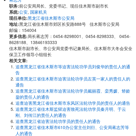
职务:
前公安局局长、党委书记、现任佳木斯市副市长
系统:
公安
,
国家机关
现任单位:
黑龙江省佳木斯市公安局
地址:
黑龙江省佳木斯市郊区长安路888号 佳木斯市公安局
邮编：154004
更多信息:
局长蒋志芳：0454-8298001、0454-8298333、 0454-
8628188、13846193333
佳木斯市副市长、市公安局党委书记兼局长、佳木斯市大冬会安全
保卫工作领导小组组长
相关文章:
追查黑龙江省佳木斯市等迫害法轮功学员刘俊华的责任人的通
告
追查黑龙江省佳木斯市迫害法轮功学员左英一家人的责任人的
通告
追查黑龙江省佳木斯市迫害法轮功学员戴丽霞、栾秀媛、矫龄
鋆的责任人的通告
追查迫害黑龙江省佳木斯市东风区法轮功学员的责任人的通告
追查黑龙江省佳木斯监狱迫害致死法轮功学员秦月明、于云
刚、刘传江的责任人的通告
追查黑龙江省迫害法轮功学员的责任人的通告
追查黑龙江省佳木斯市610办公室主任刘衍、公安局蒋志芳等
人的通告