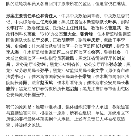
队的法轮功学员又各自回到了原来所在的监区，但迫害仍在继续。
涉案主要责任单位和责任人
：中共中央政治局常委、中央政法委书
记、中央综治委主任
周永康
；黑龙江省佳木斯监狱狱长
叶枫
，副狱
长
李好军
，政委
张玉成
，政治处主任
田月生
，教改科长
曹建武
，教
改科副科长
高俊
，"610"办公室
董大全、张青峰
；佳木斯监狱集训监
区集训队大队长
于义枫
，正教
胡新宇
，副教
申庆新
，狱政干事
李
洪、史俊峰
；佳木斯监狱集训监区一分监区监区长
张朝辉
，指导员
李志海
；佳木斯监狱集训监区二分监区监区长
徐亮
，警察
杜炎
；佳
木斯监狱四监区一中队指导员
郭建民
；黑龙江省司法厅厅长
刘义
昌
， 常务副厅长
孙纬
；黑龙江省副省长、省公安厅厅长
孙永波
；黑
龙江省劳教局局长
孙平
；黑龙江省监狱局局长
杨文学
（原伊春市政
法委书记）；佳木斯市国家安全局局长
任常智
；佳木斯市向阳区法
院院长
肖阳
、法官
赵玉斌
；佳木斯看守所；佳木斯市公安局局长
蒋
志芳
；黑龙江省伊春劳教所所长
赵启超
；黑龙江省伊春市金山屯区
公安局原局长
崔玉中
。
我们的原则是：谁犯罪谁承担、集体组织犯罪个人承担、教唆迫害
与直接迫害同罪。根据这一原则，所有在组织、单位、系统名义下
所犯的罪行最终将落实到个人承担。上述有关责任人将被彻底追
查，并被绳之以法。