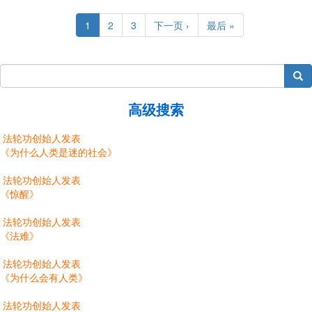
Pagination
Current
1
Page
2
Page
3
Next
下一页 ›
Last
最后 »
page
page
page
搜索
高级搜索
法轮功创始人发表
《为什么人类是迷的社会》
法轮功创始人发表
《惊醒》
法轮功创始人发表
《法难》
法轮功创始人发表
《为什么会有人类》
法轮功创始人发表