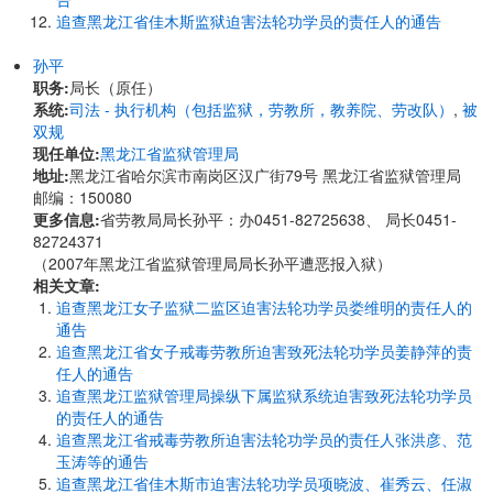
追查黑龙江省佳木斯监狱迫害法轮功学员的责任人的通告
孙平
职务:
局长（原任）
系统:
司法 - 执行机构（包括监狱，劳教所，教养院、劳改队）
,
被
双规
现任单位:
黑龙江省监狱管理局
地址:
黑龙江省哈尔滨市南岗区汉广街79号 黑龙江省监狱管理局
邮编：150080
更多信息:
省
劳教局局长孙平：办0451-82725638、 局长0451-
82724371
（2007年黑龙江省监狱管理局局长孙平遭恶报入狱）
相关文章:
追查黑龙江女子监狱二监区迫害法轮功学员娄维明的责任人的
通告
追查黑龙江省女子戒毒劳教所迫害致死法轮功学员姜静萍的责
任人的通告
追查黑龙江监狱管理局操纵下属监狱系统迫害致死法轮功学员
的责任人的通告
追查黑龙江省戒毒劳教所迫害法轮功学员的责任人张洪彦、范
玉涛等的通告
追查黑龙江省佳木斯市迫害法轮功学员项晓波、崔秀云、任淑