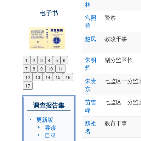
林
电子书
宫照
警察
普
赵民
教改干事
朱明
副分监区长
1
2
3
4
5
6
Previous
辉
7
8
9
10
11
Next
12
13
14
15
16
朱贵
七监区一分监
17
东
苗雪
七监区一分监
调查报告集
峰
更新版
魏祖
教育干事
导读
名
目录