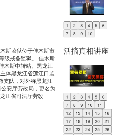
1
2
3
4
5
6
Previous
7
8
9
10
Next
活摘真相讲座
佳木斯监狱位于佳木斯市
等级戒备监狱。 佳木斯
佳木斯中转站、黑龙江
的主体黑龙江省莲江口监
管教支队，对外称黑龙江
江省公安厅劳改局，更名为
黑龙江省司法厅劳改
1
2
3
4
5
6
Previous
7
8
9
10
11
Next
12
13
14
15
16
17
18
19
20
21
22
23
24
25
26