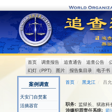
Skip
to
main
content
首页
调查报告
追查通告
追查公告
main
幻灯（PPT)
图片
报告集目录
电子书
menu
首页
黑龙江
吕允
案例调查
天安门自焚案
职务
监狱长、狱政科
活摘器官
涉嫌犯罪责任系统
司