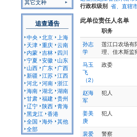
其它文种
行政权级别
省、直辖
此单位责任人名单
追查通告
职务
中央
北京
上海
孙志
莲江口农场有
天津
重庆
云南
学
理、佳木斯监
内蒙
吉林
四川
宁夏
安徽
山东
马玉
政委
山西
广东
广西
飞
新疆
江苏
江西
（2）
河北
河南
浙江
海南
湖北
湖南
赵海
犯人
甘肃
福建
贵州
军
辽宁
陕西
青海
姜美
犯人
黑龙江
香港
庚
全国
海外
其他
全部
裴爱
警察