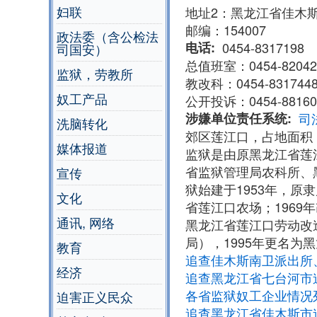
妇联
地址2：黑龙江省佳木
邮编：154007
政法委（含公检法
电话
0454-8317198
司国安）
总值班室：0454-8204261
监狱，劳教所
教改科：0454-831744
奴工产品
公开投诉：0454-881601
涉嫌单位责任系统
司
洗脑转化
郊区莲江口，占地面积 
媒体报道
监狱是由原黑龙江省莲
省监狱管理局农科所、
宣传
狱始建于1953年，
文化
省莲江口农场；1969
通讯, 网络
黑龙江省莲江口劳动改
局），1995年更名为
教育
追查佳木斯南卫派出所
经济
追查黑龙江省七台河市
各省监狱奴工企业情况
迫害正义民众
追查黑龙江省佳木斯市