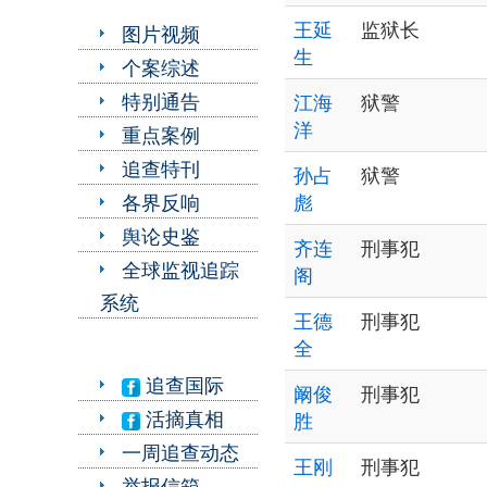
王延
监狱长
图片视频
生
个案综述
特别通告
江海
狱警
洋
重点案例
追查特刊
孙占
狱警
各界反响
彪
舆论史鉴
齐连
刑事犯
全球监视追踪
阁
系统
王德
刑事犯
全
追查国际
阚俊
刑事犯
活摘真相
胜
一周追查动态
王刚
刑事犯
举报信箱