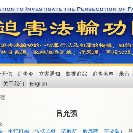
公开信
追查令
立案通知
监视追踪
追查名单
录音
关于我们
English
强
吕允强
长
法 - 执行机构（包括监狱，劳教所，教养院、劳改队）
吕