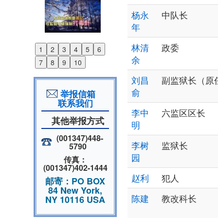
杨永
中队长
年
林清
政委
1
2
3
4
5
6
Previous
余
7
8
9
10
Next
刘昌
副监狱长（原
俞
举报信箱
联系我们
李中
六监区区长
其他举报方式
明
(001347)448-
李树
监狱长
5790
园
传真：
(001347)402-1444
赵利
犯人
邮寄：PO BOX
84 New York,
陈建
教改科长
NY 10116 USA