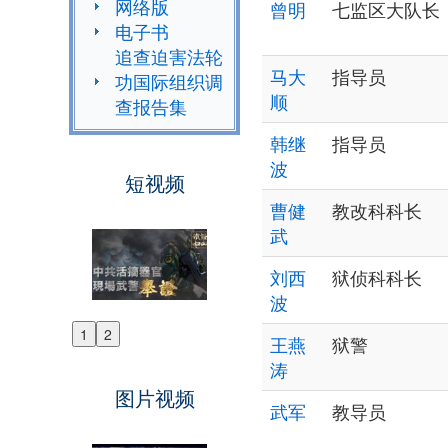
网络版
曾明
七监区大队长
电子书
追查迫害法轮
马大
指导员
功国际组织调
顺
查报告集
韩继
指导员
波
短视频
曹健
教改科科长
武
刘西
狱侦科科长
波
1
2
王燕
狱警
Previous
涛
Next
图片视频
武军
教导员