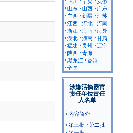
四川
宁夏
安徽
山东
山西
广东
广西
新疆
江苏
江西
河北
河南
浙江
海南
海外
湖北
湖南
甘肃
福建
贵州
辽宁
陕西
青海
黑龙江
香港
全国
涉嫌活摘器官
责任单位责任
人名单
内容简介
第三批
第二批
第一批