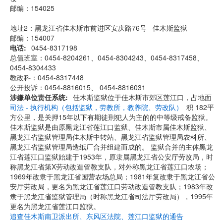
邮编：154025
地址2：黑龙江省佳木斯市前进区安庆路76号 佳木斯监狱
邮编：154007
电话
0454-8317198
总值班室：0454-8204261、0454-8304243、0454-8317458、
0454-8304433
教改科：0454-8317448
公开投诉：0454-8816015、 0454-8816031
涉嫌单位责任系统
佳木斯监狱位于佳木斯市郊区莲江口，占地面
司法 - 执行机构（包括监狱，劳教所，教养院、劳改队）
积 182平
方公里，是关押15年以下有期徒刑犯人为主的的中等级戒备监狱。
佳木斯监狱是由原黑龙江省莲江口监狱、佳木斯市属佳木斯监狱、
黑龙江省监狱管理局佳木斯中转站、黑龙江省监狱管理局农科所、
黑龙江省监狱管理局造纸厂合并组建而成的。 监狱合并的主体黑龙
江省莲江口监狱始建于1953年，原隶属黑龙江省公安厅劳改局，时
称黑龙江省第X劳动改造管教支队，对外称黑龙江省莲江口农场；
1969年改隶于黑龙江省国营农场总局；1981年复改隶于黑龙江省公
安厅劳改局，更名为黑龙江省莲江口劳动改造管教支队；1983年改
隶于黑龙江省监狱管理局（时称黑龙江省司法厅劳改局），1995年
更名为黑龙江省莲江口监狱。
追查佳木斯南卫派出所、东风区法院、莲江口监狱的通告