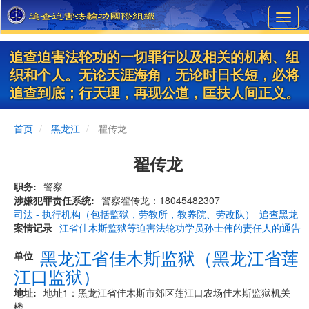
Skip
Toggl
to
navig
main
content
追查迫害法轮功的一切罪行以及相关的机构、组
织和个人。无论天涯海角，无论时日长短，必将
追查到底；行天理，再现公道，匡扶人间正义。
首页
黑龙江
翟传龙
翟传龙
职务
警察
涉嫌犯罪责任系统
警察翟传龙：18045482307
司法 - 执行机构（包括监狱，劳教所，教养院、劳改队）
追查黑龙
案情记录
江省佳木斯监狱等迫害法轮功学员孙士伟的责任人的通告
黑龙江省佳木斯监狱（黑龙江省莲
单位
江口监狱）
地址
地址1：黑龙江省佳木斯市郊区莲江口农场佳木斯监狱机关
楼