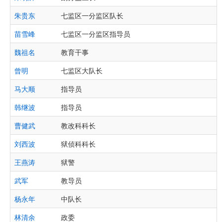
朱贵东
七监区一分监区队长
苗雪峰
七监区一分监区指导员
魏祖名
教育干事
曾明
七监区大队长
马大顺
指导员
韩继波
指导员
曹健武
教改科科长
刘西波
狱侦科科长
王燕涛
狱警
武军
教导员
杨永年
中队长
林清余
政委