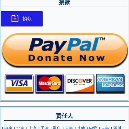
捐款
捐款
责任人
中央
北京
上海
天津
重庆
云南
其他
内蒙
吉林
四川