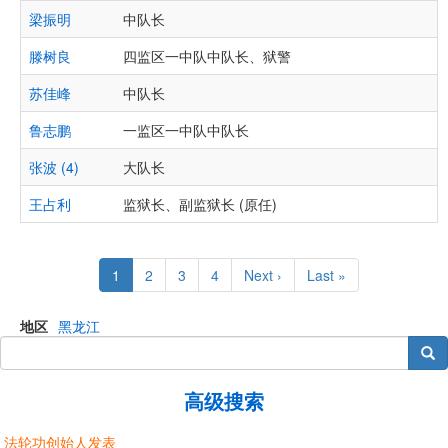
梁振明
中队长
滕树良
四监区一中队中队长、狱警
苏佳峰
中队长
鲁志鹏
一监区一中队中队长
张波 (4)
大队长
王占利
监狱长、副监狱长 (原任)
Pagination
Current
1
Page
2
Page
3
Page
4
Next
Next ›
Last
Last »
page
page
page
地区
黑龙江
搜索
高级搜索
法轮功创始人发表