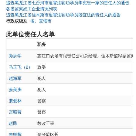
追查黑龙江省七台河市迫害法轮功学员李宪忠一家的责任人的通告
各省监狱奴工企业情况列表
追查黑龙江省佳木斯市迫害法轮功学员段宜法的责任人的通告
行政权级别
省、直辖市
此单位责任人名单
职务
孙志学
莲江口农场有限责任公司总经理、佳木斯监狱副监狱
马玉飞（2）
政委
赵海军
犯人
姜美庚
犯人
裴爱林
警察
宫照普
警察
赵民
教改干事
朱明辉
副分监区长