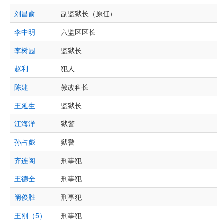
刘昌俞
副监狱长（原任）
李中明
六监区区长
李树园
监狱长
赵利
犯人
陈建
教改科长
王延生
监狱长
江海洋
狱警
孙占彪
狱警
齐连阁
刑事犯
王德全
刑事犯
阚俊胜
刑事犯
王刚（5）
刑事犯