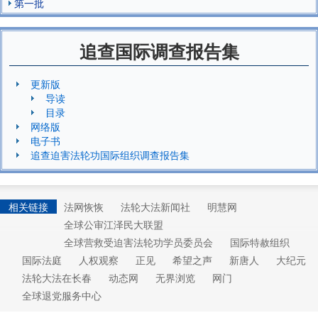
第一批
追查国际调查报告集
更新版
导读
目录
网络版
电子书
追查迫害法轮功国际组织调查报告集
相关链接
法网恢恢
法轮大法新闻社
明慧网
全球公审江泽民大联盟
全球营救受迫害法轮功学员委员会
国际特赦组织
国际法庭
人权观察
正见
希望之声
新唐人
大纪元
法轮大法在长春
动态网
无界浏览
网门
全球退党服务中心