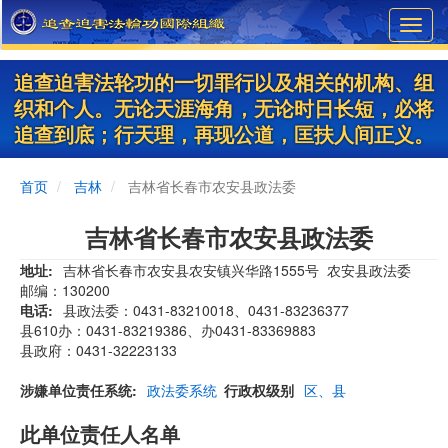
Skip
Toggl
to
navig
main
content
追查迫害法轮功的一切罪行以及相关的机构、组
织和个人。无论天涯海角，无论时日长短，必将
追查到底；行天理，再现公道，匡扶人间正义。
首页
吉林
吉林省长春市农安县政法委
吉林省长春市农安县政法委
地址
吉林省长春市农安县农安镇兴华路1555号 农安县政法委
邮编：130200
电话
县政法委：0431-83210018、0431-83236377
县610办：0431-83219386、办0431-83369883
县政府：0431-32223133
涉嫌单位责任系统
政法委系统
行政权级别
区、县
此单位责任人名单