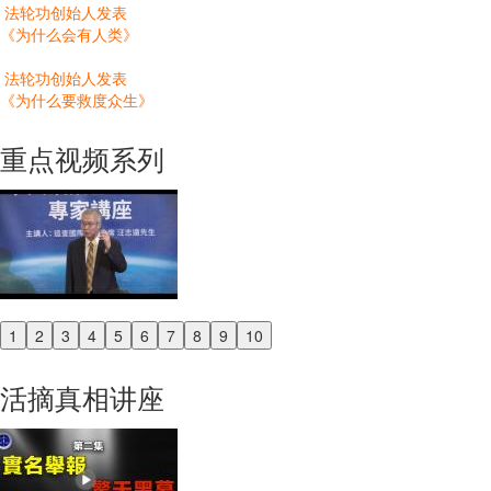
法轮功创始人发表
《为什么会有人类》
法轮功创始人发表
《为什么要救度众生》
重点视频系列
1
2
3
4
5
6
7
8
9
10
Previous
Next
活摘真相讲座