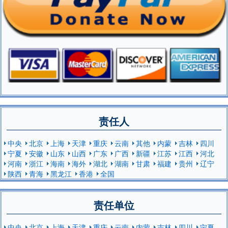
责任人
中央
北京
上海
天津
重庆
云南
其他
内蒙
吉林
四川
宁夏
安徽
山东
山西
广东
广西
新疆
江苏
江西
河北
河南
浙江
海南
海外
湖北
湖南
甘肃
福建
贵州
辽宁
陕西
青海
黑龙江
香港
全国
责任单位
中央
北京
上海
天津
重庆
云南
内蒙
吉林
四川
宁夏