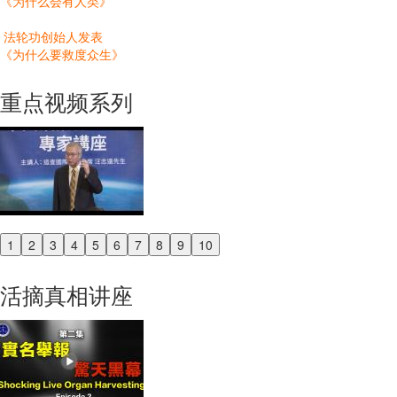
《为什么会有人类》
法轮功创始人发表
《为什么要救度众生》
重点视频系列
1
2
3
4
5
6
7
8
9
10
Previous
Next
活摘真相讲座