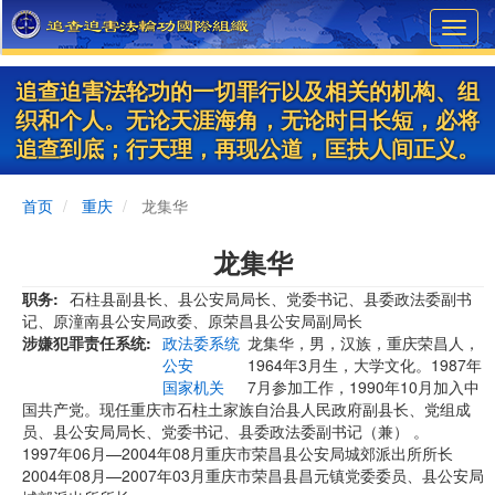
Skip
Toggl
to
navig
main
content
追查迫害法轮功的一切罪行以及相关的机构、组
织和个人。无论天涯海角，无论时日长短，必将
追查到底；行天理，再现公道，匡扶人间正义。
首页
重庆
龙集华
龙集华
职务
石柱县副县长、县公安局局长、党委书记、县委政法委副书
记、原潼南县公安局政委、原荣昌县公安局副局长
涉嫌犯罪责任系统
政法委系统
龙集华，男，汉族，重庆荣昌人，
公安
1964年3月生，大学文化。1987年
国家机关
7月参加工作，1990年10月加入中
国共产党。现任重庆市石柱土家族自治县人民政府副县长、党组成
员、县公安局局长、党委书记、县委政法委副书记（兼） 。
1997年06月—2004年08月重庆市荣昌县公安局城郊派出所所长
2004年08月—2007年03月重庆市荣昌县昌元镇党委委员、县公安局