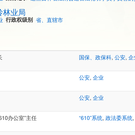
岭林业局
业
行政权级别
省、直辖市
长
国保、政保科
,
公安
,
企
公安
,
企业
公安
,
企业
610办公室”主任
“610”系统
,
政法委系统