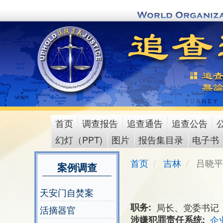
Skip
to
main
content
首页
调查报告
追查通告
追查公告
main
幻灯（PPT)
图片
报告集目录
电子书
menu
首页
吉林
吕晓平
案例调查
天安门自焚案
职务
局长、党委书记
活摘器官
涉嫌犯罪责任系统
企