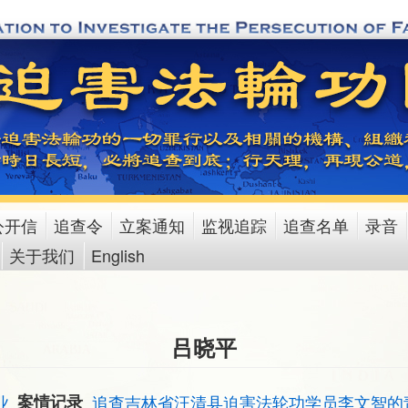
公开信
追查令
立案通知
监视追踪
追查名单
录音
关于我们
English
吕晓平
业
案情记录
追查吉林省汪清县迫害法轮功学员李文智的