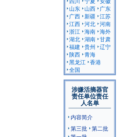
四川
宁夏
安徽
山东
山西
广东
广西
新疆
江苏
江西
河北
河南
浙江
海南
海外
湖北
湖南
甘肃
福建
贵州
辽宁
陕西
青海
黑龙江
香港
全国
涉嫌活摘器官
责任单位责任
人名单
内容简介
第三批
第二批
第一批