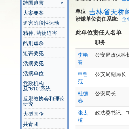
跨国迫害
吉林省天桥
单位
大案要案
涉嫌单位责任系统
企
迫害阶段性运动
此单位责任人名单
精神, 药物迫害
职务
酷刑虐杀
迫害要犯
李艳
公安局政保科
春
活摘要犯
活摘单位
申哲
公安局副局长
范
党政机构
及“610”系统
杜德
公安局长
反邪教协会和理论
春
研究
张太
政法委书记、“
大型国企
植
共青团