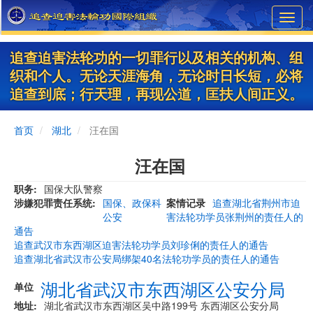
Skip
Toggl
to
navig
main
content
追查迫害法轮功的一切罪行以及相关的机构、组
织和个人。无论天涯海角，无论时日长短，必将
追查到底；行天理，再现公道，匡扶人间正义。
首页
湖北
汪在国
汪在国
职务
国保大队警察
涉嫌犯罪责任系统
国保、政保科
案情记录
追查湖北省荆州市迫
公安
害法轮功学员张荆州的责任人的
通告
追查武汉市东西湖区迫害法轮功学员刘珍俐的责任人的通告
追查湖北省武汉市公安局绑架40名法轮功学员的责任人的通告
湖北省武汉市东西湖区公安分局
单位
地址
湖北省武汉市东西湖区吴中路199号 东西湖区公安分局