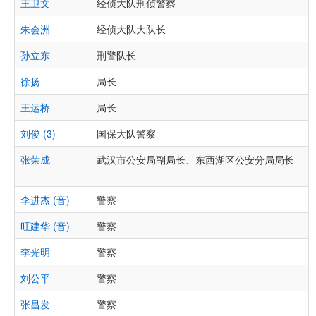
王卫文
经侦大队刑侦警察
朱会洲
经侦大队大队长
孙立东
刑警队长
徐扬
局长
王运桥
局长
刘俊 (3)
国保大队警察
张荣成
武汉市公安局副局长、东西湖区公安分局局长
李进杰 (音)
警察
旺建华 (音)
警察
李光明
警察
刘公平
警察
张昌发
警察