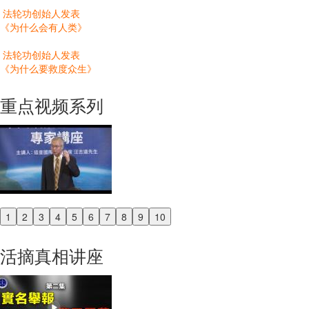
法轮功创始人发表
《为什么会有人类》
法轮功创始人发表
《为什么要救度众生》
重点视频系列
1
2
3
4
5
6
7
8
9
10
Previous
Next
活摘真相讲座