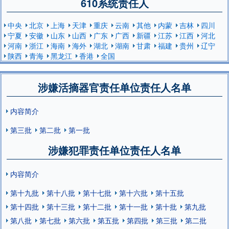
610系统责任人
中央
北京
上海
天津
重庆
云南
其他
内蒙
吉林
四川
宁夏
安徽
山东
山西
广东
广西
新疆
江苏
江西
河北
河南
浙江
海南
海外
湖北
湖南
甘肃
福建
贵州
辽宁
陕西
青海
黑龙江
香港
全国
涉嫌活摘器官责任单位责任人名单
内容简介
第三批
第二批
第一批
涉嫌犯罪责任单位责任人名单
内容简介
第十九批
第十八批
第十七批
第十六批
第十五批
第十四批
第十三批
第十二批
第十一批
第十批
第九批
第八批
第七批
第六批
第五批
第四批
第三批
第二批