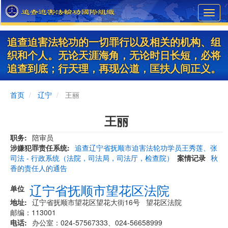
Skip
Toggl
to
navig
main
content
追查迫害法轮功的一切罪行以及相关的机构、组
织和个人。无论天涯海角，无论时日长短，必将
追查到底；行天理，再现公道，匡扶人间正义。
首页
辽宁
王丽
王丽
职务
陪审员
涉嫌犯罪责任系统
追查辽宁省抚顺市迫害法轮功学员王秀莲、张
司法 - 行政系统（法院，司法局，司法厅，检查院）
案情记录
秋
香的责任人的通告
辽宁省抚顺市望花区法院
单位
地址
辽宁省抚顺市望花区望花大街16号 望花区法院
邮编：113001
电话
办公室：024-57567333、024-56658999