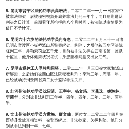
5.
昆明市晋宁区法轮功学员高培法，
二零二二年十一月一日在家中
被非法绑架，后被秘密视频开庭并非法判刑三年半，而且刑期是从
判决之日计算，前期看守所拘押的八个月时间，被法院以疫情期为
借口不予计算。
6.
昆明六十六岁的法轮功学员冉春惠
，二零二二年五月三十一日遭
昆明市官渡区小板桥派出所警察绑架、构陷，之后他被五华区法院
枉判三年，并勒索罚金五千元，目前被非法关押在云南省第一监狱
十监区，他身体健康状况堪忧，身患腰椎间盘突出及疝气。
7.
昆明市退休工人季玮和周瑛，
二零二二年十月三日被太家和派出
所绑架，之后她们被西山区法院秘密判刑：季玮三年，周瑛一年，
已经被劫持到云南省第二女子监狱非法关押。
8.
红河州法轮功学员沈绍清、王宇中、杨文筠、李燕珠、姚瀚林、
李菊华，
分别被非法判刑三年半、四年、四年、三年、三年、两年
半。
9.
文山州法轮功学员方世梅、廖文仙
，两位女士二零二二年四月在
西畴县发放真相资料，被警察绑架、非法抄家、关押构陷。她们分
别被非法判刑十年、七年。