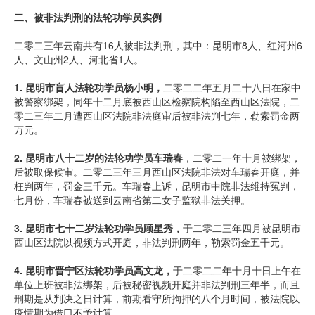
二、被非法判刑的法轮功学员实例
二零二三年云南共有16人被非法判刑，其中：昆明市8人、红河州6
人、文山州2人、河北省1人。
1.
昆明市盲人法轮功学员杨小明，
二零二二年五月二十八日在家中
被警察绑架，同年十二月底被西山区检察院构陷至西山区法院，二
零二三年二月遭西山区法院非法庭审后被非法判七年，勒索罚金两
万元。
2.
昆明市八十二岁的法轮功学员车瑞春
，二零二一年十月被绑架，
后被取保候审。二零二三年三月西山区法院非法对车瑞春开庭，并
枉判两年，罚金三千元。车瑞春上诉，昆明市中院非法维持冤判，
七月份，车瑞春被送到云南省第二女子监狱非法关押。
3.
昆明市七十二岁法轮功学员顾星秀，
于二零二三年四月被昆明市
西山区法院以视频方式开庭，非法判刑两年，勒索罚金五千元。
4.
昆明市晋宁区法轮功学员高文龙，
于二零二二年十月十日上午在
单位上班被非法绑架，后被秘密视频开庭并非法判刑三年半，而且
刑期是从判决之日计算，前期看守所拘押的八个月时间，被法院以
疫情期为借口不予计算。