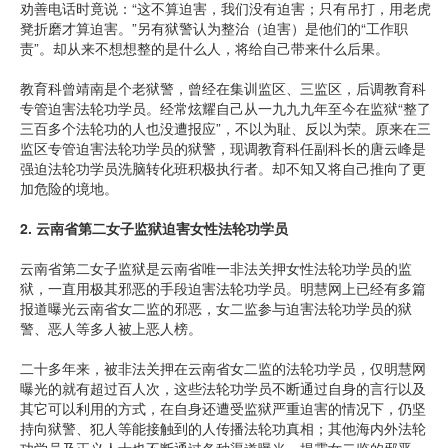
劝善电话时竟说：“这不算迫害，我们没有迫害；只有吊打，用老虎
凳折磨才算迫害。”另有狱警认为整治（迫害）是他们的“工作职
责”。却从来不想想整的是什么人，将给自己带来什么后果。
教育科曾靖南是个老狱警，曾经在集训监区、三监区，后调教育科
专管迫害法轮功学员。经常炫耀自己从一九九九年至今在监狱“整了
三百多个法轮功的人也没遭报应”，不以为耻、反以为荣。原来在三
监区专管迫害法轮功学员的狱警，现调教育科任副科长的唐云峰是
强迫法轮功学员洗脑转化班积极执行者。却不知又将自己推向了更
加危险的境地。
2.
云南省第二女子监狱迫害女性法轮功学员
云南省第二女子监狱是云南省唯一非法关押女性法轮功学员的监
狱，一直用极其邪恶的手段迫害法轮功学员。明慧网上已经有多篇
报道曝光云南省女二监的邪恶，女二监参与迫害法轮功学员的狱
警、恶人等多人被上恶人榜。
二十多年来，被非法关押在云南省女二监的法轮功学员，仅明慧网
曝光的就有超过百人次，这些法轮功学员不断通过自身的言行以及
其它可以利用的方式，在自身还遭受监狱严重迫害的情况下，仍坚
持向狱警、犯人等能接触到的人传播法轮功真相；其他海内外法轮