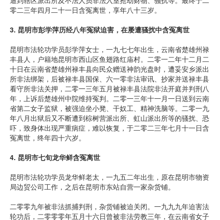
遭到辖区派出所及不法人员非法入室抢劫财物、骚扰等。最终于二
零二三年四月二十一日含冤离世，享年八十三岁。
3.
昆明市彭学萍历经八年冤狱迫害，在屡遭骚扰中含冤离世
昆明市法轮功学员彭学萍女士，一九七七年出生，云南省楚雄州禄
丰县人，户籍地昆明市西山区鱼翅路红庙村。二零一二年十二月二
十日在云南省楚雄州禄丰县向民众赠送神韵光盘时，遭妥安乡派出
所非法绑架，后被禄丰县国保、六一零非法审讯、抄家并送禄丰县
看守所非法关押，二零一三年五月被禄丰县法院非法开庭并判刑八
年，上诉后楚雄州中院维持冤判。二零一三年十一月一日送到云南
省第二女子监狱，被强迫坐小凳、干奴工、精神洗脑等。二零一九
年八月出狱后又不断遭到棕树营派出所、虹山派出所等的骚扰、恐
吓，致身体出现严重病症，难以恢复，于二零二三年七月十一日含
冤离世，终年四十六岁。
4.
昆明市七旬龙华鲜含冤离世
昆明市法轮功学员龙华鲜老太，一九五二年出生，原在昆明市物资
局边贸公司工作，之后在昆明市东站自营一家杂货铺。
二零零九年被非法抓捕判刑，杂货铺被迫关闭。一九九九年迫害法
轮功后，二零零零年五月十六日曾被非法劳教三年，在云南省女子