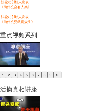
法轮功创始人发表
《为什么会有人类》
法轮功创始人发表
《为什么要救度众生》
重点视频系列
1
2
3
4
5
6
7
8
9
10
Previous
Next
活摘真相讲座