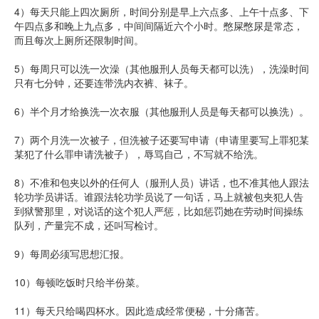
4）每天只能上四次厕所，时间分别是早上六点多、上午十点多、下
午四点多和晚上九点多，中间间隔近六个小时。憋屎憋尿是常态，
而且每次上厕所还限制时间。
5）每周只可以洗一次澡（其他服刑人员每天都可以洗），洗澡时间
只有七分钟，还要连带洗内衣裤、袜子。
6）半个月才给换洗一次衣服（其他服刑人员是每天都可以换洗）。
7）两个月洗一次被子，但洗被子还要写申请（申请里要写上罪犯某
某犯了什么罪申请洗被子），辱骂自己，不写就不给洗。
8）不准和包夹以外的任何人（服刑人员）讲话，也不准其他人跟法
轮功学员讲话。谁跟法轮功学员说了一句话，马上就被包夹犯人告
到狱警那里，对说话的这个犯人严惩，比如惩罚她在劳动时间操练
队列，产量完不成，还叫写检讨。
9）每周必须写思想汇报。
10）每顿吃饭时只给半份菜。
11）每天只给喝四杯水。因此造成经常便秘，十分痛苦。