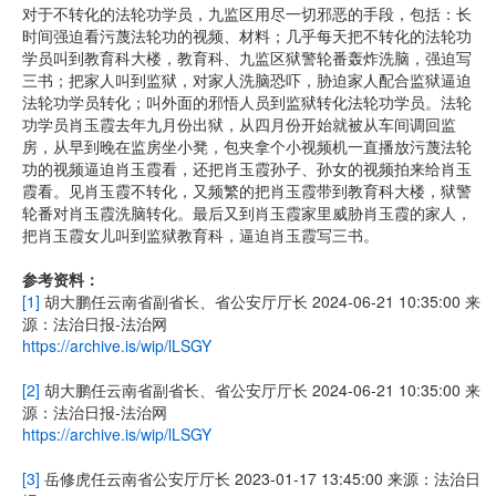
对于不转化的法轮功学员，九监区用尽一切邪恶的手段，包括：长
时间强迫看污蔑法轮功的视频、材料；几乎每天把不转化的法轮功
学员叫到教育科大楼，教育科、九监区狱警轮番轰炸洗脑，强迫写
三书；把家人叫到监狱，对家人洗脑恐吓，胁迫家人配合监狱逼迫
法轮功学员转化；叫外面的邪悟人员到监狱转化法轮功学员。法轮
功学员肖玉霞去年九月份出狱，从四月份开始就被从车间调回监
房，从早到晚在监房坐小凳，包夹拿个小视频机一直播放污蔑法轮
功的视频逼迫肖玉霞看，还把肖玉霞孙子、孙女的视频拍来给肖玉
霞看。见肖玉霞不转化，又频繁的把肖玉霞带到教育科大楼，狱警
轮番对肖玉霞洗脑转化。最后又到肖玉霞家里威胁肖玉霞的家人，
把肖玉霞女儿叫到监狱教育科，逼迫肖玉霞写三书。
参考资料：
[1]
胡大鹏任云南省副省长、省公安厅厅长 2024-06-21 10:35:00 来
源：法治日报-法治网
https://archive.is/wip/lLSGY
[2]
胡大鹏任云南省副省长、省公安厅厅长 2024-06-21 10:35:00 来
源：法治日报-法治网
https://archive.is/wip/lLSGY
[3]
岳修虎任云南省公安厅厅长 2023-01-17 13:45:00 来源：法治日