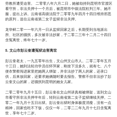
劳教所遭受迫害。 二零零八年六月二日，她被劫持到昆明市官渡区
看守所，非法关押十一个月后，被昆明市中级法院枉判三年。她不
服，提出上诉。云南省高级法院于二零零九年四月十四日维持邪恶
的原判，送往云南省第二女子监狱非法关押。
龙华鲜二零一一年六月一日从监狱回家之后，长期受到当地派出
所、社区的骚扰，多次被非法抄家，于二零二三年十二月二十四日
含冤离世，终年七十一岁。
5.
文山市彭云奎遭冤狱迫害离世
彭云奎老太，一九五零年出生，文山州文山市人。二零二零年五月
十三日，她到法轮功学员任怀萍家，刚坐下没多久，就有七、八个
便衣警察闯进家里把她两人绑架，并非法抄了两人的家，还录口
供，后来放回家，还要求她俩随时要去报告。警察不但非法抄了彭
云奎文山的家，还骚扰到昆明的她女儿家。
二零二零年九月十五日，彭云奎在文山州讲真相被绑架，送到文山
市看守所非法关押半年后，转到云南省第二女子监狱继续关押。二
零二一年九月十五日出狱。彭云奎出狱时身体极度消瘦，没有一点
精神，回家也吃不下饭，仅仅一年，二零二二年九月十七日含冤离
世，享年七十二岁。