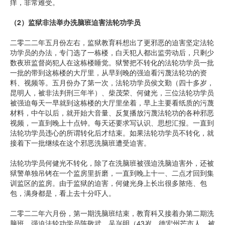
痒，非常难受。
（
2
）监狱非法举办洗脑班迫害法轮功学员
二零二二年五月份左右，监狱教育科想出了更邪恶的迫害坚定法轮
功学员的办法，专门选了一栋楼，白天犯人都出监劳动后，只剩少
数夜班监督岗犯人在这栋楼睡觉。狱警把不转化的法轮功学员一批
一批的带到这栋楼的大厅里，从早到晚的强迫看污蔑法轮功的资
料、视频等。五月份办了第一次，法轮功学员侯文勤（四十多岁，
昆明人，被非法判刑三年半）、柴茂荣、何健光，三位法轮功学员
被强迫每天一早就到这栋楼的大厅里坐着，早上主要看纸质的污蔑
材料，中午以后，就开始大音量、反复播放污蔑法轮功的各种邪恶
视频，一直到晚上十点钟。每天还要求写认识、思想汇报。一直到
法轮功学员违心的所谓转化后才结束。如果法轮功学员不转化，就
接着下一批继续在这个邪恶洗脑班遭受迫害。
法轮功学员何健光不转化，除了在洗脑班被强迫洗脑迫害外，还被
狱警单独吊铐在一个监房里折磨，一直到晚上十一、二点才回到集
训监区的监房。由于监狱的迫害，何健光身上长出很多脓疮、包
包，满身都是，看上去十分吓人。
二零二二年六月份，第一期洗脑班结束，教育科又接着办第二期洗
脑班，强迫法轮功学员陈敬武、吴兴明（43岁，德宏州芒市人，被