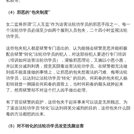
私权等。
（
4
）邪恶的
“
包夹制度
”
女二监将所谓“三人互监”作为迫害法轮功学员的邪恶手段之一。每一
个法轮功学员必须至少由两个服刑人员包夹，二十四小时监视法轮
功学员。
这些包夹犯人都是狱警专门选出的、认为能领会狱警意思并能积极
配合狱警“转化”法轮功学员的犯人，对这部份犯人要进行专门培训
（培训如何迫害法轮功学员），灌输邪恶理论，又施以小恩小惠，
并以奖分减刑利诱，授意其阴毒迫害法轮功学员。在狱警都无法做
到或不能直接做的事情上，让邪恶的包夹想着法的刁难、侮辱法轮
功学员，以达到让法轮功学员“转化” 的目的。何莉春的包夹犯人杨
彩转就曾一脚踢在何莉春的眉骨上，当时何莉春的额头就肿起来
了。然而狱警却不对这个打人凶手做出处理。
有了背后狱警的庇护，这些包夹干起坏事来可以说是无所顾忌。为
了逼迫法轮功学员“转化”以达到得奖分减刑的目的，这些包夹什么阴
毒的方法都想的出来。
（
5
）对不转化的法轮功学员攻坚洗脑迫害