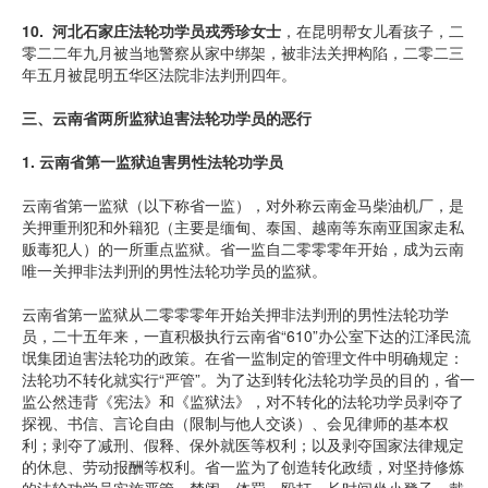
10.
河北石家庄法轮功学员戎秀珍女士
，在昆明帮女儿看孩子，二
零二二年九月被当地警察从家中绑架，被非法关押构陷，二零二三
年五月被昆明五华区法院非法判刑四年。
三、云南省两所监狱迫害法轮功学员的恶行
1.
云南省第一监狱迫害男性法轮功学员
云南省第一监狱（以下称省一监），对外称云南金马柴油机厂，是
关押重刑犯和外籍犯（主要是缅甸、泰国、越南等东南亚国家走私
贩毒犯人）的一所重点监狱。省一监自二零零零年开始，成为云南
唯一关押非法判刑的男性法轮功学员的监狱。
云南省第一监狱从二零零零年开始关押非法判刑的男性法轮功学
员，二十五年来，一直积极执行云南省“610”办公室下达的江泽民流
氓集团迫害法轮功的政策。在省一监制定的管理文件中明确规定：
法轮功不转化就实行“严管”。为了达到转化法轮功学员的目的，省一
监公然违背《宪法》和《监狱法》，对不转化的法轮功学员剥夺了
探视、书信、言论自由（限制与他人交谈）、会见律师的基本权
利；剥夺了减刑、假释、保外就医等权利；以及剥夺国家法律规定
的休息、劳动报酬等权利。省一监为了创造转化政绩，对坚持修炼