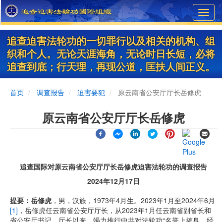
Skip
Toggl
to
navig
main
content
追查迫害法轮功的一切罪行以及相关的机构、组
织和个人。无论天涯海角，无论时日长短，必将
追查到底；行天理，再现公道，匡扶人间正义。
首页
调查报告
迫害要犯
原云南省公安厅厅长岳修虎
原云南省公安厅厅长岳修虎
追查国际对原云南省公安厅厅长岳修虎迫害法轮功的调查报告
2024年12月17日
提要：
岳修虎
，男，汉族，1973年4月生。2023年1月至2024年6月
[1]
，岳修虎任云南省公安厅厅长，从2023年1月任云南省副省长和
省公安厅书记、厅长以来，竭力推行中共对法轮功“名誉上搞臭、经