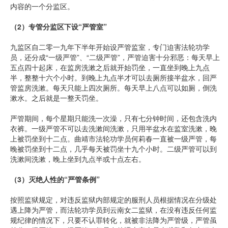
内容的一个分监区。
（
2
）专管分监区下设
“
严管室
”
九监区自二零一九年下半年开始设严管监室，专门迫害法轮功学
员，还分成“一级严管”、“二级严管”，严管迫害十分邪恶：每天早上
五点四十起床，在监房洗漱之后就开始罚坐，一直坐到晚上九点
半，整整十六个小时。到晚上九点半才可以去厕所接半盆水，回严
管监房洗漱。每天只能上四次厕所。每天早上八点可以如厕，倒洗
漱水。之后就是一整天罚坐。
严管期间，每个星期只能洗一次澡，只有七分钟时间，还包含洗内
衣裤。一级严管不可以去洗漱间洗漱，只用半盆水在监室洗漱，晚
上被罚坐到十二点。曲靖市法轮功学员何莉春一直被一级严管，每
晚被罚坐到十二点，几乎每天被罚坐十九个小时。二级严管可以到
洗漱间洗漱，晚上坐到九点半或十点左右。
（
3
）灭绝人性的
“
严管条例
”
按照监狱规定，对违反监狱内部规定的服刑人员根据情况在分级处
遇上降为严管，而法轮功学员到云南女二监狱，在没有违反任何监
规纪律的情况下，只要不认罪转化，就被非法降为严管级，严管虽