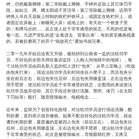
铐，仍然戴着脚镣；第二等除戴上脚镣、手铐外还加上其它体罚手
段，如站立、蹲、晒太阳或干苦活等；第三等除戴上脚镣、还用手
铐将人吊在天花板上特制的铁栏杆铁环上，或固定在铁栏杆上，或
者固定在床板上（称睡死人床）或地上的；有关在一个铁笼子里
的；有蹲马步的……反正使人处于非常难受的状态，不死的也是奄
奄一息。凡进严管队的是“走着进去、背着出来”，有的甚至瘫痪残废
的。若被折磨死了的开个“病故死亡”通知书就完事。
二零一九年开始后迫害又升级，被劫持到云南省一监的法轮功学
员，不转化的全部关押在集训监区（人称人间地狱中的地狱），每
个法轮功学员由四名新入监的犯人进行“包夹”，从早上至晚上（吃饭
由包夹打来），强迫法轮功学员长时间坐在小凳子上，而且包夹分
坐在前后左右，前边包夹往后仰，后边包夹用膝盖顶，左右边包夹
用手臂挤，使法轮功学员处于非常难受的状态，企图用此来迫使法
轮功学员放弃信仰。其它手段还有强行洗脑、禁闭、体罚（在太阳
下罚站等）殴打、随意喷辣椒水、电棍电击……
近年来，监狱为了创造转化政绩，对法轮功学员进行强迫洗脑，酷
刑折磨，直到表示放弃修炼。如果不配合转化的法轮功学员，就会
遭到长期折磨，最普遍的是被四人包夹（前后左右），前边包夹往
后仰，后边包夹用膝盖顶，左右边包夹用手臂挤，使法轮功学员处
于非常难受的状态。此次是被喷辣椒水，导致眼睛红肿，又疼又