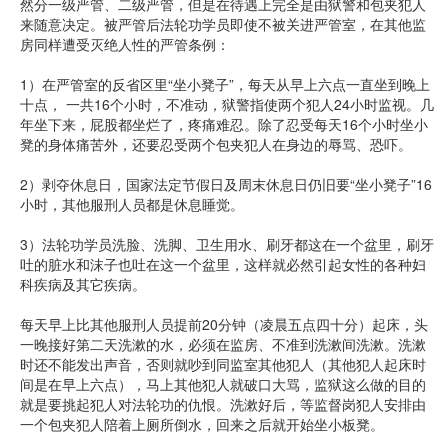
然分一级严管、二级严管，但是在待遇上完全是由狱警和包夹犯人
来随意决定。被严管后法轮功学员即使不被关进严管室，在其他监
房同样遭受灭绝人性的严管条例：
1）在严管室的反省区里“坐小凳子”，每天从早上六点一直坐到晚上
十点， 一共16个小时，不准动，狱警指使两个犯人24小时监视。几
年坐下来，屁股都坐烂了，疼痛难忍。除了忍受每天16个小时坐小
凳的身体痛苦外，还要忍受两个包夹犯人在身边的辱骂、恐吓。
2）剥夺休息日，国家法定节假日及周末休息日仍旧要“坐小凳子”16
小时，其他服刑人员都是休息睡觉。
3）法轮功学员洗脸、洗脚、卫生用水、刷牙都这在一个盆里，刷牙
吐的脏水和沫子也吐在这一个盆里，这样就必然引起女性的各种妇
科疾病及其它疾病。
每天早上比其他服刑人员提前20分钟（凌晨五点四十分）起床，头
一晚接好第二天洗漱的水，必须在监房、不准到洗漱间洗漱。洗漱
时还不能发出声音，否则就吵到同监室其他犯人（其他犯人起床时
间是在早上六点），马上其他犯人就破口大骂，监狱这么做的目的
就是要挑起犯人对法轮功的仇恨。洗漱好后，等监督岗犯人安排由
一个包夹犯人陪着上厕所倒水，回来之后就开始坐小板凳。