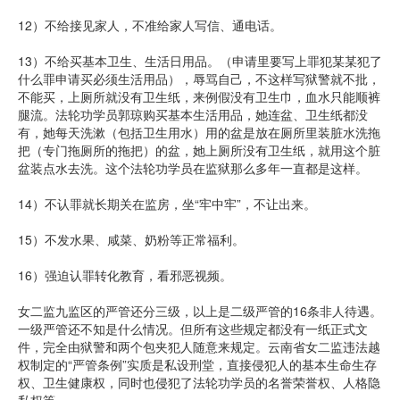
12）不给接见家人，不准给家人写信、通电话。
13）不给买基本卫生、生活日用品。（申请里要写上罪犯某某犯了
什么罪申请买必须生活用品），辱骂自己，不这样写狱警就不批，
不能买，上厕所就没有卫生纸，来例假没有卫生巾，血水只能顺裤
腿流。法轮功学员郭琼购买基本生活用品，她连盆、卫生纸都没
有，她每天洗漱（包括卫生用水）用的盆是放在厕所里装脏水洗拖
把（专门拖厕所的拖把）的盆，她上厕所没有卫生纸，就用这个脏
盆装点水去洗。这个法轮功学员在监狱那么多年一直都是这样。
14）不认罪就长期关在监房，坐“牢中牢”，不让出来。
15）不发水果、咸菜、奶粉等正常福利。
16）强迫认罪转化教育，看邪恶视频。
女二监九监区的严管还分三级，以上是二级严管的16条非人待遇。
一级严管还不知是什么情况。但所有这些规定都没有一纸正式文
件，完全由狱警和两个包夹犯人随意来规定。云南省女二监违法越
权制定的“严管条例”实质是私设刑堂，直接侵犯人的基本生命生存
权、卫生健康权，同时也侵犯了法轮功学员的名誉荣誉权、人格隐