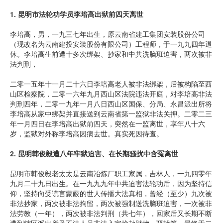
1.
昆明市法轮功学员李培高出狱前四天离世
李培高，男，一九三七年出生，原云南省建工集团安装股份公司
（现改名为云南建投安装股份有限公司）工程师，于一九九四年退
休。李培高生前遭十多次绑架、抄家和中共洗脑班迫害，两次被非
法判刑，
二零一五年十一月二十六日李培高老人被非法绑架，后被构陷至西
山区检察院，二零一六年九月西山区法院违法开庭，对李培高非法
判刑四年，二零一九年一月八日西山区国保、分局、永昌派出所将
李培高从家中绑架并直接送到云南省第一监狱非法关押。二零二三
年一月四日在李培高出狱前四天，突然在一监离世，享年八十六
岁，监狱对外称李培高因病去世。真实死因待查。
2.
昆明韩俊毅遭八年牢狱迫害、在长期骚扰中含冤离世
昆明市韩俊毅老太太是云南冶炼厂职工家属，吉林人，一九四零年
九月二十九日出生。在一九九九年中共迫害法轮功后，因为坚持信
仰，坚持向受谎言蒙蔽的世人传播大法真相，曾经（至少）九次被
非法抄家，两次被非法拘留，两次被强制送洗脑班迫害，一次被非
法劳教（一年），两次被非法判刑（共七年），回家后又长期不断