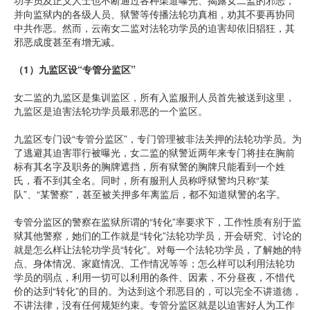
功学员及正义人士也不断通过各种渠道曝光、揭露女二监的邪恶，
并向监狱内的各级人员、狱警等传播法轮功真相，劝其不要再协同
中共作恶。然而，云南女二监对法轮功学员的迫害却依旧猖狂，其
邪恶成度甚至有增无减。
（
1
）九监区设
“
专管分监区
”
女二监的九监区是集训监区，所有入监服刑人员首先被送到这里，
九监区是迫害法轮功学员最邪恶的一个监区。
九监区专门设“专管分监区”，专门管理被非法关押的法轮功学员。为
了逃避其迫害罪行被曝光，女二监的狱警近两年来专门将挂在胸前
标有其名字及职务的胸牌遮挡，所有狱警的胸牌只能看到一个姓
氏，看不到其全名。同时，所有服刑人员称呼狱警均只称“某
队”、“某警察”，甚至被关押多年离监后，都不知道狱警的名字。
专管分监区的警察在监狱所谓的“转化”率要求下，工作性质有别于监
狱其他警察，她们的工作就是“转化”法轮功学员，开会研究、讨论的
就是怎么样让法轮功学员“转化”。对每一个法轮功学员，了解她的特
点、身体情况、家庭情况、工作情况等等；怎么样可以利用法轮功
学员的弱点，利用一切可以利用的条件、因素，不分昼夜，不惜代
价的达到“转化”的目的。为达到这个邪恶目的，可以完全不讲道德，
不讲法律，没有任何规矩约束。专管分监区就是以迫害好人为工作