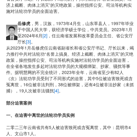
济上截断、肉体上消灭”的灭绝政策，操控指挥公安、司法等机构实
施对法轮功学员的全面迫害。
岳修虎
，男，汉族，1973年4月生，山东莘县人，1997年毕业
于中国人民大学，获经济学硕士学位，中共党员。2023年1月
至2024年6月
[2]
，任云南省发展和改革委员会主任、省公安厅
厅长
[3]
。
从2023年1月岳修虎任云南省副省长和省公安厅书记、厅长以来，竭
力推行中共对法轮功“名誉上搞臭、经济上截断、肉体上消灭”的灭绝
政策，操控指挥公安、司法等机构实施对法轮功学员的全面迫害，
在全省各地发生多起对法轮功学员的大规模绑架、抄家、骚扰等事
件。据明慧网的不完全统计，2023年全年，云南省至少有82人
（次）法轮功学员受到了不同形式的迫害，其中5位被迫害致死或含
冤离世，16位被非法判刑，38位被绑架，还有4位被非法抄家（未抓
捕），19人次被非法骚扰
[4]
。
部分迫害案例
一、在迫害中离世的法轮功学员实例
二零二三年云南省共有5人被迫害致死或含冤离世，其中：昆明市4
人、文山市1人。