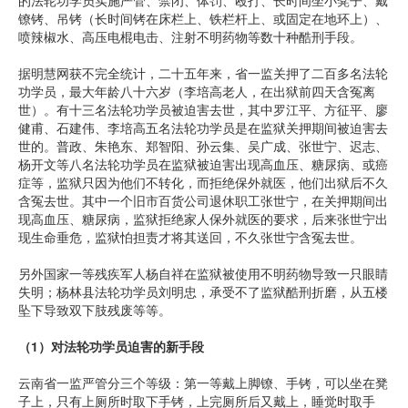
的法轮功学员实施严管、禁闭、体罚、殴打、长时间坐小凳子、戴
镣铐、吊铐（长时间铐在床栏上、铁栏杆上、或固定在地环上）、
喷辣椒水、高压电棍电击、注射不明药物等数十种酷刑手段。
据明慧网获不完全统计，二十五年来，省一监关押了二百多名法轮
功学员，最大年龄八十六岁（李培高老人，在出狱前四天含冤离
世）。有十三名法轮功学员被迫害去世，其中罗江平、方征平、廖
健甫、石建伟、李培高五名法轮功学员是在监狱关押期间被迫害去
世的。普政、朱艳东、郑智阳、孙云集、吴广成、张世宁、迟志、
杨开文等八名法轮功学员在监狱被迫害出现高血压、糖尿病、或癌
症等，监狱只因为他们不转化，而拒绝保外就医，他们出狱后不久
含冤去世。其中一个旧市百货公司退休职工张世宁，在关押期间出
现高血压、糖尿病，监狱拒绝家人保外就医的要求，后来张世宁出
现生命垂危，监狱怕担责才将其送回，不久张世宁含冤去世。
另外国家一等残疾军人杨自祥在监狱被使用不明药物导致一只眼睛
失明；杨林县法轮功学员刘明忠，承受不了监狱酷刑折磨，从五楼
坠下导致双下肢残废等等。
（
1
）对法轮功学员迫害的新手段
云南省一监严管分三个等级：第一等戴上脚镣、手铐，可以坐在凳
子上，只有上厕所时取下手铐，上完厕所后又戴上，睡觉时取手