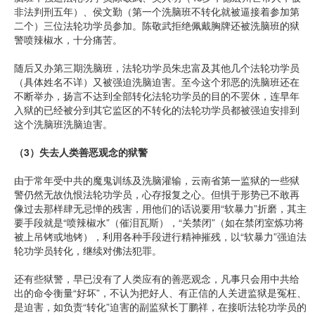
非法判刑五年）、侯文勤（第一个洗脑班不转化就被逼接着参加第
二个）三位法轮功学员参加。陈敬武拒绝佩戴胸牌还被洗脑班的狱
警喷辣椒水，十分痛苦。
随后又办第三期洗脑班，法轮功学员朱忠富及其他几个法轮功学员
（具体姓名不详）又被强迫洗脑迫害。至今这个邪恶的洗脑班还在
不断举办，扬言不达到全部转化法轮功学员的目的不罢休，连早年
入狱的已经被分到其它监区的不转化的法轮功学员都被强迫安排到
这个洗脑班洗脑迫害。
（
3
）失去人类善恶观念的狱警
由于常年受中共的魔鬼训练及洗脑灌输，云南省第一监狱的一些狱
警仍然无故仇恨法轮功学员，心存报复之心。但惧于形势已不敢再
像过去那样肆无忌惮的残害，用他们的话说要用“软暴力”折磨，其主
要手段就是“喷辣椒水”（催泪瓦斯），“关禁闭”（如在禁闭室炼功将
被上吊铐或地铐），利用各种手段进行精神摧残，以“软暴力”强迫法
轮功学员转化，继续对佛法犯罪。
还有些狱警，早已没有了人类应有的善恶观念，凡事只会用中共给
出的命令衡量“好坏”，不认为把好人、有正信的人关进监狱是冤枉、
是迫害，如负责“转化”迫害的副监狱长丁鹏祥，在接听法轮功学员的