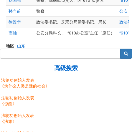
刘国尧
警察、洗脑班负责人、区“610”负责人
“610
孙向前
警察
公安
徐景华
政法委书记、芝罘分局党委书记、局长
政法委
高岫
公安分局科长 、 “610办公室”主任（原任）
“610
地区
山东
搜索
高级搜索
法轮功创始人发表
《为什么人类是迷的社会》
法轮功创始人发表
《惊醒》
法轮功创始人发表
《法难》