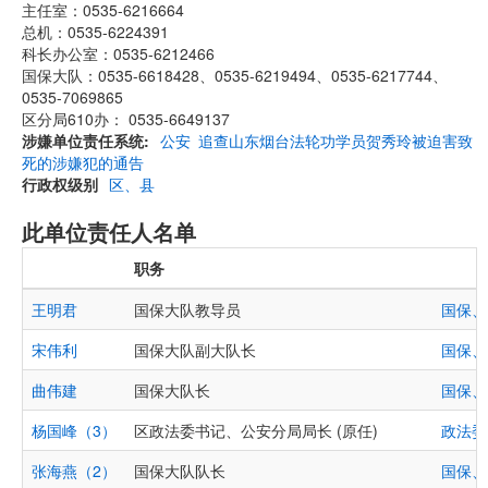
主任室：0535-6216664
总机：0535-6224391
科长办公室：0535-6212466
国保大队：0535-6618428、0535-6219494、0535-6217744、
0535-7069865
区分局610办： 0535-6649137
涉嫌单位责任系统
公安
追查山东烟台法轮功学员贺秀玲被迫害致
死的涉嫌犯的通告
行政权级别
区、县
此单位责任人名单
职务
王明君
国保大队教导员
国保、
宋伟利
国保大队副大队长
国保、
曲伟建
国保大队长
国保、
杨国峰（3）
区政法委书记、公安分局局长 (原任)
政法委
张海燕（2）
国保大队队长
国保、