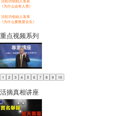
法轮功创始人发表
《为什么会有人类》
法轮功创始人发表
《为什么要救度众生》
重点视频系列
1
2
3
4
5
6
7
8
9
10
Previous
Next
活摘真相讲座