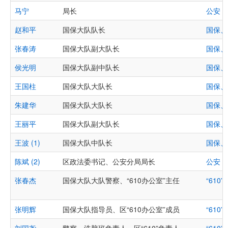
马宁
局长
公安
赵和平
国保大队队长
国保、
张春涛
国保大队副大队长
国保、
侯光明
国保大队副中队长
国保、
王国柱
国保大队大队长
国保、
朱建华
国保大队大队长
国保、
王丽平
国保大队副大队长
国保、
王波 (1)
国保大队中队长
国保、
陈斌 (2)
区政法委书记、公安分局局长
公安
张春杰
国保大队大队警察、“610办公室”主任
“610
张明辉
国保大队指导员、区“610办公室”成员
“610