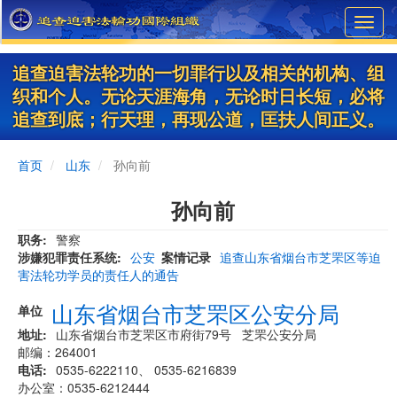
Skip
Toggl
to
navig
main
content
追查迫害法轮功的一切罪行以及相关的机构、组
织和个人。无论天涯海角，无论时日长短，必将
追查到底；行天理，再现公道，匡扶人间正义。
首页
山东
孙向前
孙向前
职务
警察
涉嫌犯罪责任系统
公安
案情记录
追查山东省烟台市芝罘区等迫
害法轮功学员的责任人的通告
山东省烟台市芝罘区公安分局
单位
地址
山东省烟台市芝罘区市府街79号 芝罘公安分局
邮编：264001
电话
0535-6222110、 0535-6216839
办公室：0535-6212444