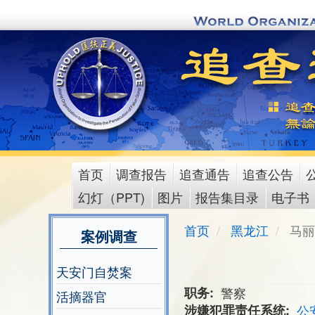
Skip
to
main
content
首页
调查报告
追查通告
追查公告
main
幻灯（PPT)
图片
报告集目录
电子书
menu
首页
黑龙江
马丽
案例调查
天安门自焚案
职务
警察
活摘器官
涉嫌犯罪责任系统
公