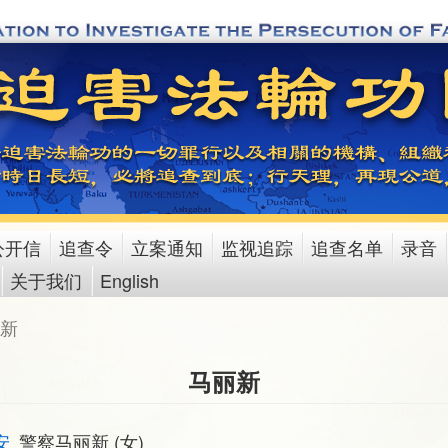
公开信
追查令
立案通知
监视追踪
追查名单
录音
关于我们
English
新
马丽新
安
警察马丽新 (女)