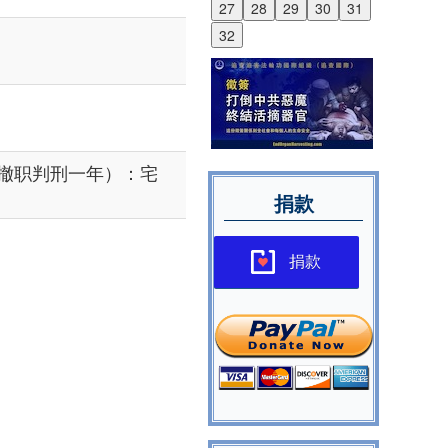
27
28
29
30
31
32
撤职判刑一年）：宅
捐款
捐款