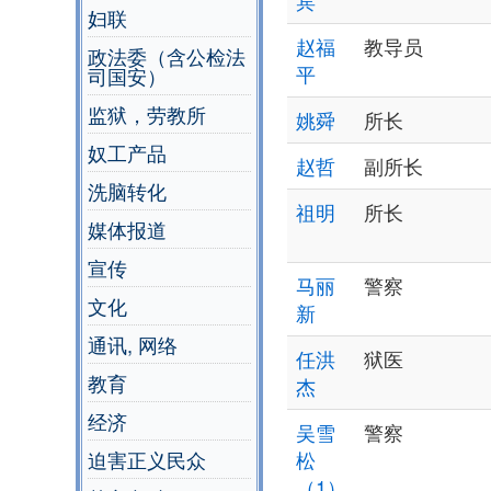
宾
妇联
赵福
教导员
政法委（含公检法
平
司国安）
监狱，劳教所
姚舜
所长
奴工产品
赵哲
副所长
洗脑转化
祖明
所长
媒体报道
宣传
马丽
警察
文化
新
通讯, 网络
任洪
狱医
教育
杰
经济
吴雪
警察
迫害正义民众
松
（1）