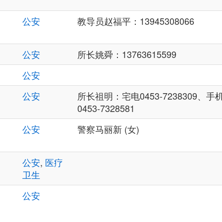
公安
教导员赵福平：13945308066
公安
所长姚舜：13763615599
公安
公安
所长祖明：宅电0453-7238309、手机 
0453-7328581
公安
警察马丽新 (女)
公安
,
医疗
卫生
公安