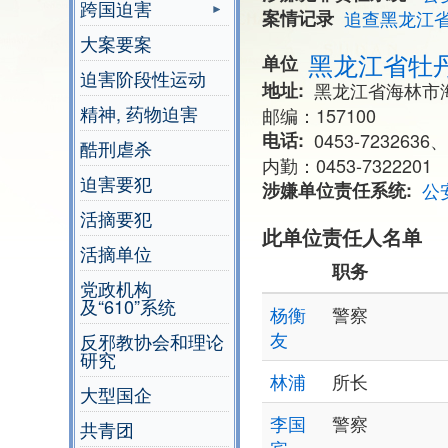
跨国迫害
案情记录
追查黑龙江
大案要案
黑龙江省牡
单位
迫害阶段性运动
地址
黑龙江省海林市
精神, 药物迫害
邮编：157100
电话
0453-7232636、
酷刑虐杀
内勤：0453-7322201
迫害要犯
涉嫌单位责任系统
公
活摘要犯
此单位责任人名单
活摘单位
职务
党政机构
及“610”系统
杨衡
警察
友
反邪教协会和理论
研究
林浦
所长
大型国企
李国
警察
共青团