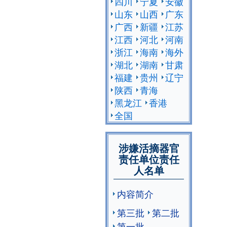
四川
宁夏
安徽
山东
山西
广东
广西
新疆
江苏
江西
河北
河南
浙江
海南
海外
湖北
湖南
甘肃
福建
贵州
辽宁
陕西
青海
黑龙江
香港
全国
涉嫌活摘器官
责任单位责任
人名单
内容简介
第三批
第二批
第一批