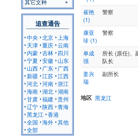
其它文种
崔艳
警察
(1)
追查通告
康亚
警察
中央
北京
上海
珍 (1)
天津
重庆
云南
内蒙
吉林
四川
单成
所长 (原任)、
宁夏
安徽
山东
强
队长
山西
广东
广西
姜兴
副所长
新疆
江苏
江西
瑞
河北
河南
浙江
海南
湖北
湖南
地区
黑龙江
甘肃
福建
贵州
辽宁
陕西
青海
黑龙江
香港
全国
海外
其他
全部