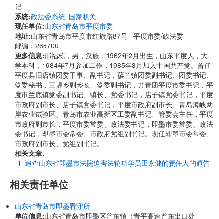
记
系统:
政法委系统
,
国家机关
现任单位:
山东省青岛市平度市委
地址:
山东省青岛市平度市红旗路87号 平度市委/政法委
邮编：266700
更多信息:
邢福栋，男，汉族，1962年2月出生，山东平度人，大
学本科，1984年7月参加工作，1985年3月加入中国共产党。曾任
平度县旧店镇团委干事、副书记，蓼兰镇团委副书记、团委书记、
党委秘书，三堤乡副乡长、党委副书记，共青团平度市委书记，平
度市兰底镇党委副书记、镇长、党委书记，店子镇党委书记，平度
市政府副市长、店子镇党委书记，平度市政府副市长、青岛海峡两
岸农业试验区、青岛市农业高新区工委副书记、管委会主任，平度
市政府副市长，平度市委常委、政法委书记，即墨市委常委、政法
委书记，即墨市委常委、市政府党组副书记。现任即墨市委常委、
市政府副市长、党组副书记。
相关文章:
追查山东省即墨市法院迫害法轮功学员田永健的责任人的通告
相关责任单位
山东省青岛市即墨看守所
单位信息:
山东省青岛市即墨区普东镇（青平高速普东出口处）