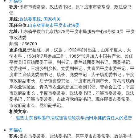
邢福栋
职务:
墨市市委常委、政法委书记、原平度市市委常委、政法委书
记
系统:
政法委系统
,
国家机关
现任单位:
山东省青岛市平度市政法委
地址:
山东省平度市北京路379号平度市民服务中心6号楼 3层 平度
市政法委
邮编：266700
更多信息:
邢福栋，男，汉族，1962年2月出生，山东平度人，大
学本科，1984年7月参加工作，1985年3月加入中国共产党。曾任
平度县旧店镇团委干事、副书记，蓼兰镇团委副书记、团委书记、
党委秘书，三堤乡副乡长、党委副书记，共青团平度市委书记，平
度市兰底镇党委副书记、镇长、党委书记，店子镇党委书记，平度
市政府副市长、店子镇党委书记，平度市政府副市长、青岛海峡两
岸农业试验区、青岛市农业高新区工委副书记、管委会主任，平度
市政府副市长，平度市委常委、政法委书记，即墨市委常委、政法
委书记，即墨市委常委、市政府党组副书记。现任即墨市委常委、
市政府副市长、党组副书记。
相关文章:
追查山东省即墨市法院迫害法轮功学员田永健的责任人的通告
邢福栋
职务:
墨市市委常委、政法委书记、原平度市市委常委、政法委书