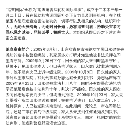
“追查国际”全称为“追查迫害法轮功国际组织”，成立于二零零三年一
月二十日，旨在帮助和协调国际社会正义力量及刑事机构，在全球
范围内彻底追查迫害法轮功的一切罪行以及相关的机构、组织和个
人，
无论天涯海角，无论时日长短，必将追查到底，协助受害者将
罪犯绳之以法，严惩凶手，警醒世人
。本组织从即日起对下述迫害
案立案追查。
追查案由简介
：2009年8月初，山东省青岛市法轮功学员田永健在去
潍坊的途中被警察绑架，其家属多方打听才知道他被非法关押在即
墨看守所。2009年9月29日下午，田永健的家人来到即墨看守所，
狱警不让见田永健本人，但口头告诉家人：田永健已被非法判刑八
年，他不服判决已上诉中级法院。2009年10月8日，田永健的家人
来到即墨市法院，找到刑事庭孙志远庭长要判决书，孙志远声称在
2009年9月23日，田永健被非法判刑八年，同时还有即墨市法轮功
学员范延启也被非法判刑十年，判决书不能给。田永健的家人四次
去向孙志远索要判决书，但均遭到拒绝。2009年10月23日，家人去
即墨看守所给田永健送衣服时，警察告诉他们，田永健二审已下，
维持原判，人已被送到济南监狱。在此期间，无论是一审在即墨法
院，还是二审在青岛中级法院，家人从未接到任何通知及判决书。
其家属还得知田永健在即墨看守所曾绝食三、四次，抵制对他的非
法判刑，但遭到警察野蛮灌食迫害。