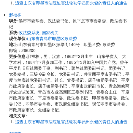
追查山东省即墨市法院迫害法轮功学员田永健的责任人的通告
邢福栋
职务:
墨市市委常委、政法委书记、原平度市市委常委、政法委书
记
系统:
政法委系统
,
国家机关
现任单位:
山东省青岛市即墨区政法委
地址:
山东省青岛市即墨区振华街140号 即墨区委/ 政法委
邮编：266200
更多信息:
邢福栋，男，汉族，1962年2月出生，山东平度人，大
学本科，1984年7月参加工作，1985年3月加入中国共产党。曾任
平度县旧店镇团委干事、副书记，蓼兰镇团委副书记、团委书记、
党委秘书，三堤乡副乡长、党委副书记，共青团平度市委书记，平
度市兰底镇党委副书记、镇长、党委书记，店子镇党委书记，平度
市政府副市长、店子镇党委书记，平度市政府副市长、青岛海峡两
岸农业试验区、青岛市农业高新区工委副书记、管委会主任，平度
市政府副市长，平度市委常委、政法委书记，即墨市委常委、政法
委书记，即墨市委常委、市政府党组副书记。现任即墨市委常委、
市政府副市长、党组副书记。
相关文章:
追查山东省即墨市法院迫害法轮功学员田永健的责任人的通告