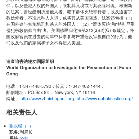
仰，以及侵犯人权的外国人，限制其入境或将其驱除出境。根据新
的法案，曾经酷刑折磨他人者、犯下群体灭绝罪行者，以及迫害宗
教信仰者，不准此种人入境，或将其从美国驱逐。法案还包括（1）
在国外参与实施酷刑和杀人的外国人；（2）“群体灭绝”和“特别严重
侵犯宗教信仰自由”者。美国移民归化法第212(a)(2)(G) 条规定，外
国政府官员在过去的两年中从事参与严重违反宗教自由的行为，他
们以及他们的家属和子女不得进入美国。
追查迫害法轮功国际组织
World Organization to Investigate the Persecution of Falun
Gong
电话：1-347-448-5790；传真：1-347-402-1444；
邮信地址：PO.Box 84， New york, NY 10116
网址：
http://www.zhuichaguoji.org
,
http://www.upholdjustice.org/
相关责任人
张永强（1）
职务:
副局长
系统:
公安