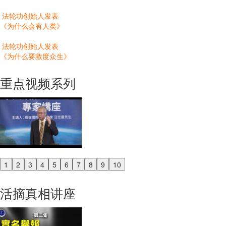
法轮功创始人发表
《为什么会有人类》
法轮功创始人发表
《为什么要救度众生》
重点视频系列
1
2
3
4
5
6
7
8
9
10
Previous
Next
活摘真相讲座