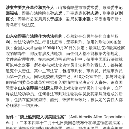
涉案主要责任单位和责任人
：山东省即墨市市委常委、政法委书记
邢福栋
；即墨市法院院长
孙志远
，刑事庭庭长
孙志远，
刑事庭
赵副
庭长
；即墨市公安局局长
于振冰
、副局长
张永强
；即墨市看守所；
青岛市中级法院。
山东省即墨市法院作为执法机构
，公然剥夺公民的信仰自由的权
利，对法轮功学员进行非法庭审，无罪判刑。使用的刑法300条第一
款；全国人大常委会1999年10月30日的决定；最高法院和最高检察
院的解释中，都没有涉及法轮功。而任何人都不能根据内部规定、
文件来审理案件。在未来对迫害者的审判中，仅用中国现行法律就
可以将之定罪，所有参与对法轮功学员非法判刑的责任人，都将被
追究个人责任。其中主审法官，包括审判长、审判员、代理审判员
为第一责任人。同级党委政法委书记、610办公室主任、参与讨论案
例的审判委员会成员将根据介入案情的情况决定个人责任。追查国
际责令
山东省即墨市法院
立即停止对法轮功学员的非法审判，立即
释放法轮功学员。任何非法审判对法轮功学员及其家属所造成的后
果，包括在监狱被虐待、酷刑、致残甚至致死，被认定的责任人都
必须承担一切责任。
附件：“禁止酷刑犯入境美国法案”
（Anti-Atrocity Alien Deportation
Act）：二零零四年十二月十七日美国总统布什在华盛顿签署法案，
授权司法部追踪那些犯有战争罪、酷刑、群体灭绝罪、迫害宗教信