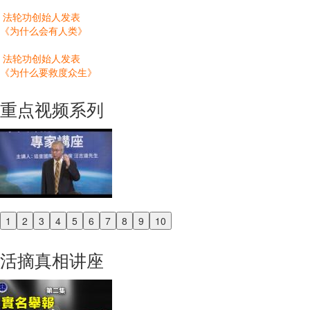
法轮功创始人发表
《为什么会有人类》
法轮功创始人发表
《为什么要救度众生》
重点视频系列
1
2
3
4
5
6
7
8
9
10
Previous
Next
活摘真相讲座