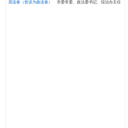
屈连春（曾误为曲连春）
市委常委、政法委书记、综治办主任