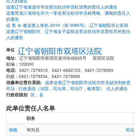
任人的通告
追查辽宁省凌源市等迫害法轮功学员杜清秀的责任人的通告
追查黑龙江省绥化市六一零迫害法轮功学员林秀梅、潘顺的责任人
的通告
追 查 令-被追查人朱乾-2019（第 0085号）-辽宁省朝阳市公安局
追查辽宁省朝阳市、辽宁省女子监狱迫害法轮功学员贾桂芹的责任
人的通告
辽宁省朝阳市双塔区法院
单位
地址
辽宁省朝阳市双塔区凌河街4段65号 双塔区法院
邮编：122000
电话
0421-7279315、0421-6682723、0421-7279393
刑庭：0421-7279334、0421-7279060
涉嫌单位责任系统
追查迫害辽宁省朝阳市法轮功学员赵洪利的责
司法 - 行政系统（法院，司法局，司法厅，检查院）
任人的通告
行政权级别
区、县
此单位责任人名单
职务
张晓
审判员
司法