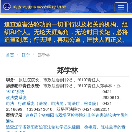
Skip
Toggl
to
navig
main
content
追查迫害法轮功的一切罪行以及相关的机构、组
织和个人。无论天涯海角，无论时日长短，必将
追查到底；行天理，再现公道，匡扶人间正义。
首页
辽宁
郑学林
郑学林
职务
原法院院长、市政法委副书记 、“610”责任人
涉嫌犯罪责任系统
市政法委副书记 、“610”责任人郑学林：办
“610”系统
0421-
政法委系统
2620610、
司法 - 行政系统（法院，司法局，司法厅，检查院）
0421-
2516699、13304213010、双塔区法院办 0421-6682051
案情记录
追查辽宁省朝阳市双塔区检察院刘非等迫害法轮功学员的
通告
追查辽宁省朝阳市迫害法轮功学员朱建丽、徐艳霞、陈桂兰等的责