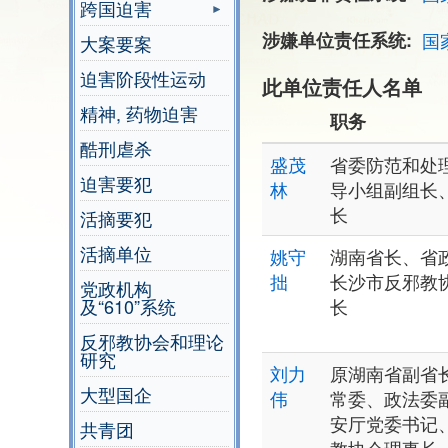
跨国迫害
涉嫌单位责任系统
国
大案要案
迫害阶段性运动
此单位责任人名单
精神, 药物迫害
职务
酷刑虐杀
盛茂
省委防范和处
迫害要犯
林
导小组副组长
长
活摘要犯
活摘单位
姚守
湖南省长、省
拙
长沙市反邪教
党政机构
及“610”系统
长
反邪教协会和理论
研究
刘力
原湖南省副省
大型国企
伟
常委、政法委
安厅党委书记
共青团