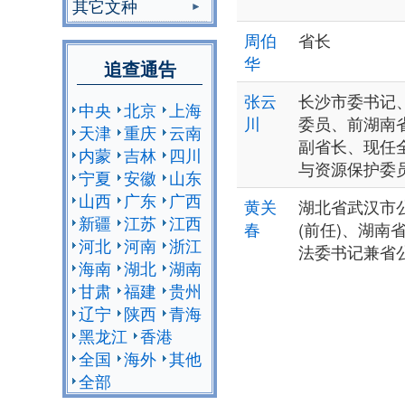
其它文种
周伯
省长
华
追查通告
张云
长沙市委书记
中央
北京
上海
川
委员、前湖南
天津
重庆
云南
副省长、现任
内蒙
吉林
四川
与资源保护委
宁夏
安徽
山东
山西
广东
广西
黄关
湖北省武汉市
新疆
江苏
江西
春
(前任)、湖南
河北
河南
浙江
法委书记兼省
海南
湖北
湖南
甘肃
福建
贵州
辽宁
陕西
青海
黑龙江
香港
全国
海外
其他
全部