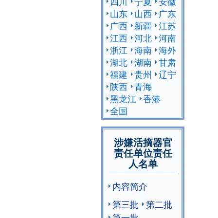
四川
宁夏
安徽
山东
山西
广东
广西
新疆
江苏
江西
河北
河南
浙江
海南
海外
湖北
湖南
甘肃
福建
贵州
辽宁
陕西
青海
黑龙江
香港
全国
涉嫌活摘器官
责任单位责任
人名单
内容简介
第三批
第二批
第一批