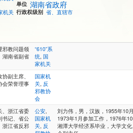
湖南省政府
单位
家机关
行政权级别
省、直辖市
理邪教问题领
“610”系
、湖南省副省
统
,
国
家机关
政协副主席、
国家机
协会荣誉理事
关
,
反
邪教协
会
长、浙江省委
公安
,
刘力伟，男，汉族，1955年1
副书记、省公
国家机
1973年1月参加工作，1976年
、浙江省反邪
关
,
反
湘潭大学经济系毕业，大学文化