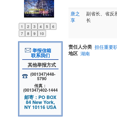
唐之
副省长、省反
享
长
1
2
3
4
5
6
Previous
7
8
9
10
Next
责任人分类
担任重要
举报信箱
地区
湖南
联系我们
其他举报方式
(001347)448-
5790
传真：
(001347)402-1444
邮寄：PO BOX
84 New York,
NY 10116 USA