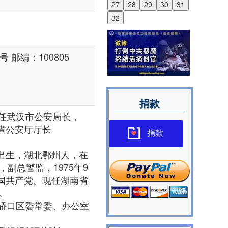
27
28
29
30
31
32
 邮编：100805
捐款
3月任武汉市公安局长，
兼省公安厅厅长
捐款
月出生，湖北鄂州人，在
副总警监，1975年9
中国共产党。现任湖南省
。
省武汉市硚口区委常委、办公室