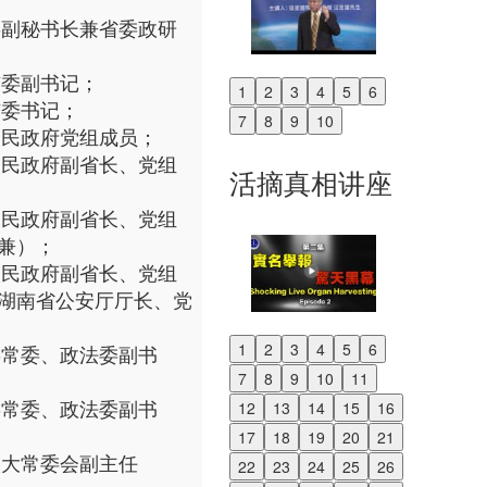
南省委副秘书长兼省委政研
界市委副书记；
1
2
3
4
5
6
Previous
界市委书记；
7
8
9
10
Next
南省人民政府党组成员；
南省人民政府副省长、党组
活摘真相讲座
南省人民政府副省长、党组
兼）；
南省人民政府副省长、党组
湖南省公安厅厅长、党
1
2
3
4
5
6
江省委常委、政法委副书
Previous
7
8
9
10
11
Next
江省委常委、政法委副书
12
13
14
15
16
17
18
19
20
21
江省人大常委会副主任
22
23
24
25
26