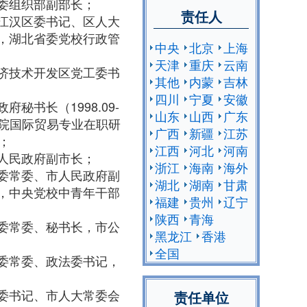
武汉市委组织部副部长；
责任人
省武汉市江汉区委书记、区人大
8.07，湖北省委党校行政管
中央
北京
上海
天津
重庆
云南
省武汉经济技术开发区党工委书
其他
内蒙
吉林
四川
宁夏
安徽
市政府秘书长（1998.09-
山东
山西
广东
理学院国际贸易专业在职研
广西
新疆
江苏
；
江西
河北
河南
武汉市人民政府副市长；
浙江
海南
海外
省武汉市委常委、市人民政府副
湖北
湖南
甘肃
3.01，中央党校中青年干部
福建
贵州
辽宁
陕西
青海
省武汉市委常委、秘书长，市公
黑龙江
香港
全国
省武汉市委常委、政法委书记，
省孝感市委书记、市人大常委会
责任单位