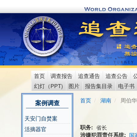
Skip
to
main
content
首页
调查报告
追查通告
追查公告
main
幻灯（PPT)
图片
报告集目录
电子书
menu
首页
湖南
周伯华
案例调查
天安门自焚案
职务
省长
活摘器官
涉嫌犯罪责任系统
国