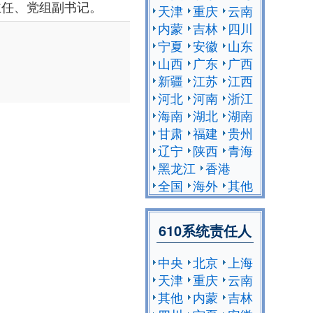
副主任、党组副书记。
天津
重庆
云南
内蒙
吉林
四川
宁夏
安徽
山东
山西
广东
广西
新疆
江苏
江西
河北
河南
浙江
海南
湖北
湖南
甘肃
福建
贵州
辽宁
陕西
青海
黑龙江
香港
全国
海外
其他
610系统责任人
中央
北京
上海
天津
重庆
云南
其他
内蒙
吉林