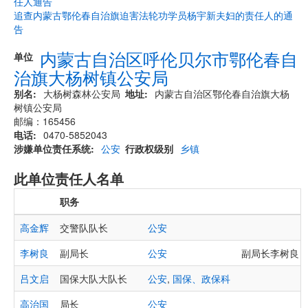
任人通告
追查内蒙古鄂伦春自治旗迫害法轮功学员杨宇新夫妇的责任人的通
告
内蒙古自治区呼伦贝尔市鄂伦春自
单位
治旗大杨树镇公安局
别名
大杨树森林公安局
地址
内蒙古自治区鄂伦春自治旗大杨
树镇公安局
邮编：165456
电话
0470-5852043
涉嫌单位责任系统
公安
行政权级别
乡镇
此单位责任人名单
职务
高金辉
交警队队长
公安
李树良
副局长
公安
副局长李树良：04
吕文启
国保大队大队长
公安
,
国保、政保科
高治国
局长
公安