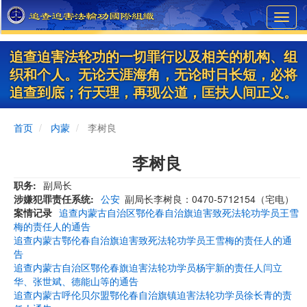
Skip
Toggl
to
navig
main
content
追查迫害法轮功的一切罪行以及相关的机构、组
织和个人。无论天涯海角，无论时日长短，必将
追查到底；行天理，再现公道，匡扶人间正义。
首页
内蒙
李树良
李树良
职务
副局长
涉嫌犯罪责任系统
公安
副局长李树良：0470-5712154（宅电）
案情记录
追查内蒙古自治区鄂伦春自治旗迫害致死法轮功学员王雪
梅的责任人的通告
追查内蒙古鄂伦春自治旗迫害致死法轮功学员王雪梅的责任人的通
告
追查内蒙古自治区鄂伦春旗迫害法轮功学员杨宇新的责任人闫立
华、张世斌、德能山等的通告
追查内蒙古呼伦贝尔盟鄂伦春自治旗镇迫害法轮功学员徐长青的责