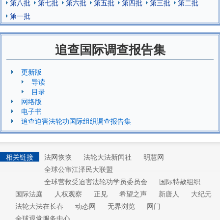
第八批
第七批
第六批
第五批
第四批
第三批
第二批
第一批
追查国际调查报告集
更新版
导读
目录
网络版
电子书
追查迫害法轮功国际组织调查报告集
相关链接
法网恢恢
法轮大法新闻社
明慧网
全球公审江泽民大联盟
全球营救受迫害法轮功学员委员会
国际特赦组织
国际法庭
人权观察
正见
希望之声
新唐人
大纪元
法轮大法在长春
动态网
无界浏览
网门
全球退党服务中心